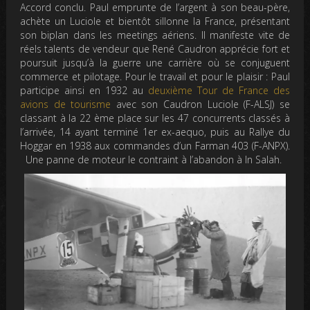
Accord conclu. Paul emprunte de l’argent à son beau-père,
achète un Luciole et bientôt sillonne la France, présentant
son biplan dans les meetings aériens. Il manifeste vite de
réels talents de vendeur que René Caudron apprécie fort et
poursuit jusqu’à la guerre une carrière où se conjuguent
commerce et pilotage. Pour le travail et pour le plaisir : Paul
participe ainsi en 1932 au
deuxième Tour de France des
avions de tourisme
avec son Caudron Luciole (F-ALSJ) se
classant à la 22 ème place sur les 47 concurrents classés à
l’arrivée, 14 ayant terminé 1er ex-aequo, puis au Rallye du
Hoggar en 1938 aux commandes d’un Farman 403 (F-ANPX).
Une panne de moteur le contraint à l’abandon à In Salah.