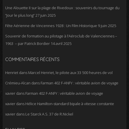
Une Alouette II sur la plage de Rivedoux : souvenirs du tournage du
“Jour le plus long”
27 juin 2025
Fête Aérienne de Vincennes 1928 : Un Film Historique
9 juin 2025
Souvenir de formation au pilotage à l’Aéroclub de Valenciennes –
1963 – par Patrick Bordier
14 avril 2025
COMMENTAIRES RÉCENTS
Henriet
dans
Marcel Henriet, le pilote aux 33 500 heures de vol
Crémieu-Alcan
dans
Farman 402 F-ANFY : véritable avion de voyage
xavier
dans
Farman 402 F-ANFY : véritable avion de voyage
xavier
dans
Hélice Hamilton-standard bipale à vitesse constante
xavier
dans
Le Starck A.S. 37 de R.Nickel