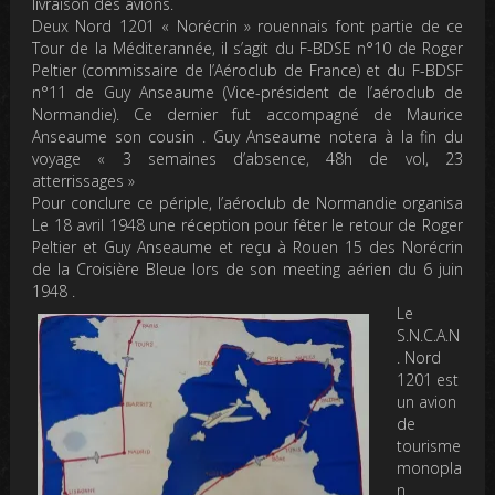
livraison des avions.
Deux Nord 1201 « Norécrin » rouennais font partie de ce
Tour de la Méditerannée, il s’agit du F-BDSE n°10 de Roger
Peltier (commissaire de l’Aéroclub de France) et du F-BDSF
n°11 de Guy Anseaume (Vice-président de l’aéroclub de
Normandie). Ce dernier fut accompagné de Maurice
Anseaume son cousin . Guy Anseaume notera à la fin du
voyage « 3 semaines d’absence, 48h de vol, 23
atterrissages »
Pour conclure ce périple, l’aéroclub de Normandie organisa
Le 18 avril 1948 une réception pour fêter le retour de Roger
Peltier et Guy Anseaume et reçu à Rouen 15 des Norécrin
de la Croisière Bleue lors de son meeting aérien du 6 juin
1948 .
Le
S.N.C.A.N
. Nord
1201 est
un avion
de
tourisme
monopla
n