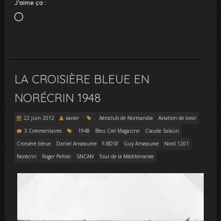
J’aime ça :
Chargement…
LA CROISIÈRE BLEUE EN
NORÉCRIN 1948
22 juin 2012
xavier
Aéroclub de Normandie
Aviation de loisir
3 Commentaires
1948
Bleu Ciel Magazine
Claude Salaün
Croisière bleue
Daniel Anseaume
F-BDSF
Guy Anseaume
Nord 1201
Norécrin
Roger Peltier
SNCAN
Tour de la Méditerranée