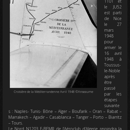
1101 et
le JU52
est parti
de Nice
le 27
mars
1948
pour
arriver le
16 avril
1948 à
Toussus-
le-Noble
après
être
passé
Croisière de la Méditerranéenne Avril 1948 ©Anseaume
par les
étapes
suivante
s : Naples- Tunis- Bône – Alger – Boufarik – Oran – Rabat –
Marrakech – Agadir – Casablanca – Tanger – Porto – Biarritz
– Tours.
Le Nord N1203 F-BEMR de l’Aéroclub d’Algerie rejoindra la