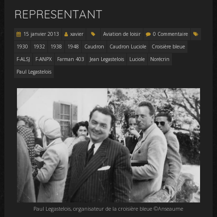
REPRESENTANT
15 janvier 2013
xavier
Aviation de loisir
0 Commentaire
1930
1932
1938
1948
Caudron
Caudron Luciole
Croisière bleue
F-ALSJ
F-ANPX
Farman 403
Jean Legastelois
Luciole
Norécrin
Paul Legastelois
Paul Legastelois, organisateur de la croisière bleue ©Anseaume