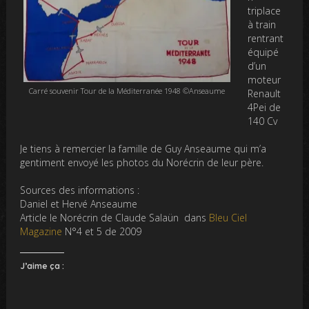
triplace
à train
rentrant
équipé
d’un
moteur
Carré souvenir Tour de la Méditerranée 1948 ©Anseaume
Renault
4Pei de
140 Cv
Je tiens à remercier la famille de Guy Anseaume qui m’a
gentiment envoyé les photos du Norécrin de leur père.
Sources des informations :
Daniel et Hervé Anseaume
Article le Norécrin de Claude Salaün dans
Bleu Ciel
Magazine
N°4 et 5 de 2009
J’aime ça :