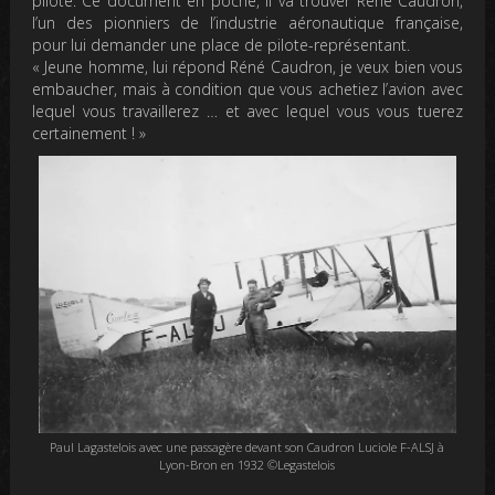
pilote. Ce document en poche, il va trouver René Caudron,
l’un des pionniers de l’industrie aéronautique française,
pour lui demander une place de pilote-représentant.
« Jeune homme, lui répond Réné Caudron, je veux bien vous
embaucher, mais à condition que vous achetiez l’avion avec
lequel vous travaillerez … et avec lequel vous vous tuerez
certainement ! »
Paul Lagastelois avec une passagère devant son Caudron Luciole F-ALSJ à
Lyon-Bron en 1932 ©Legastelois