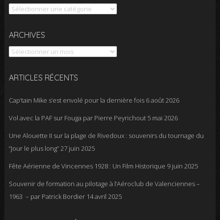
Catégories
Archives
ARCHIVES
ARTICLES RÉCENTS
Cap’tain Mike s’est envolé pour la dernière fois
6 août 2026
Vol avec la PAF sur Fouga par Pierre Peyrichout
5 mai 2026
Une Alouette II sur la plage de Rivedoux : souvenirs du tournage du
“Jour le plus long”
27 juin 2025
Fête Aérienne de Vincennes 1928 : Un Film Historique
9 juin 2025
Souvenir de formation au pilotage à l’Aéroclub de Valenciennes –
1963 – par Patrick Bordier
14 avril 2025