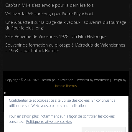
Cap’tain Mike s’est envolé pour la dernière fois
Vol avec la PAF sur Fouga par Pierre Peyrichout
Une Alouette II sur la plage de Rivedoux : souvenirs du tournage
du “Jour le plus long”
Fête Aérienne de Vincennes 1928 : Un Film Historique
Souvenir de formation au pilotage à l’Aéroclub de Valenciennes
– 1963 – par Patrick Bordier
Copyright © 2020-2026 Passion pour l'aviation | Powered by WordPress | Design by
Iceable Themes
Accueil
Blog
Albums photos
Histoires de l’aviation
Contrôle aérien
Confidentialité et cookies : ce site utilise des cookies. En continuant à
Livres
Liens
A propos
Contact
Politique de confidentialité
utiliser ce site Web, vous acceptez leur utilisation.
Pour en savoir plus, notamment sur la façon de contrôler les cookies,
consultez :
Politique relative aux cookies