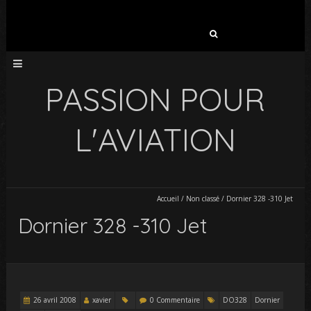
Rechercher :
PASSION POUR
L'AVIATION
Accueil
/
Non classé
/
Dornier 328 -310 Jet
Dornier 328 -310 Jet
26 avril 2008
xavier
0 Commentaire
DO328
Dornier