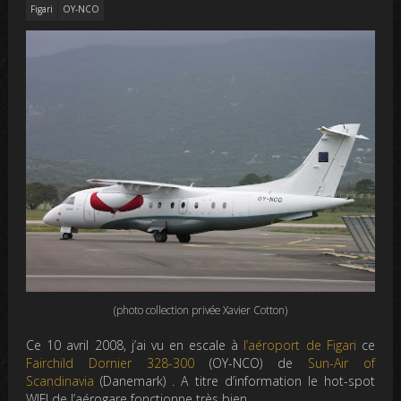
Figari
OY-NCO
(photo collection privée Xavier Cotton)
Ce 10 avril 2008, j’ai vu en escale à
l’aéroport de Figari
ce
Fairchild Dornier 328-300
(OY-NCO) de
Sun-Air of
Scandinavia
(Danemark) . A titre d’information le hot-spot
WIFI de l’aérogare fonctionne très bien.