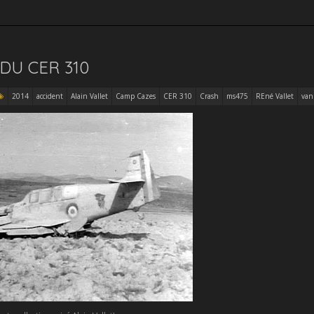
DU CER 310
2014
accident
Alain Vallet
Camp Cazes
CER 310
Crash
ms475
REné Vallet
van