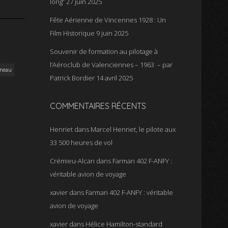
long”
27 juin 2025
Fête Aérienne de Vincennes 1928 : Un
Film Historique
9 juin 2025
Souvenir de formation au pilotage à
l’Aéroclub de Valenciennes – 1963 – par
neau
Patrick Bordier
14 avril 2025
COMMENTAIRES RÉCENTS
Henriet
dans
Marcel Henriet, le pilote aux
33 500 heures de vol
Crémieu-Alcan
dans
Farman 402 F-ANFY :
véritable avion de voyage
xavier
dans
Farman 402 F-ANFY : véritable
avion de voyage
xavier
dans
Hélice Hamilton-standard