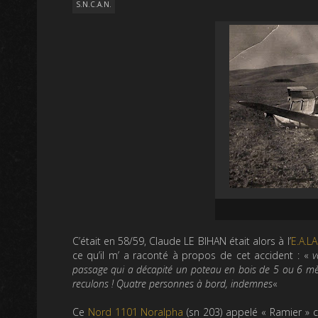
S.N.C.A.N.
C’était en 58/59, Claude LE BIHAN était alors à l’
E.A.L
ce qu’il m’ a raconté à propos de cet accident : «
v
passage qui a décapité un poteau en bois de 5 ou 6 mètre
reculons ! Quatre personnes à bord, indemnes
«
Ce
Nord 1101 Noralpha
(sn 203) appelé « Ramier » c