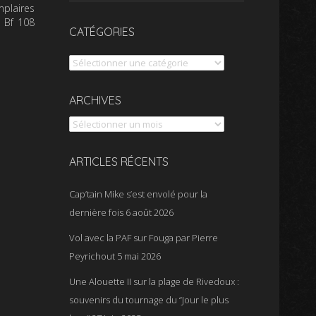
mplaires
d Bf 108
CATÉGORIES
Catégories
Archives
ARCHIVES
ARTICLES RÉCENTS
Cap’tain Mike s’est envolé pour la
dernière fois
6 août 2026
Vol avec la PAF sur Fouga par Pierre
Peyrichout
5 mai 2026
Une Alouette II sur la plage de Rivedoux :
souvenirs du tournage du “Jour le plus