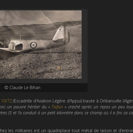
© Claude Le Bihan
A 10/72
(Escadrille d’Aviation Légère d’Appui) basée à Orléansville (Algéri
oici un pauvre héritier du «
Taifun
» crashé après un repas un peu lou
s (!) et l’a conduit à un petit kilomètre dans ce champ où il a fini sa c
hez les militaires est un quadriplace tout métal de laison et d’entr