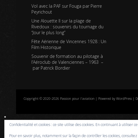
Vol avec la PAF sur Fouga par Pierre
Peyrichout
Une Alouette II sur la plage de
Rivedoux : souvenirs du tournage du
“Jour le plus long”
Fête Aérienne de Vincennes 1928 : Un
Film Historique
Souvenir de formation au pilotage à
l’Aéroclub de Valenciennes – 1963 –
par Patrick Bordier
Copyright © 2020-2026 Passion pour l'aviation | Powered by WordPress | D
Confidentialité et cookies : ce site utilise des cookies. En continuant à utiliser c
Pour en savoir plus, notamment sur la façon de contrôler les cookies, consultez