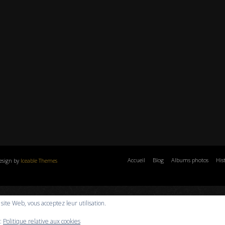
Accueil
Blog
Albums photos
His
esign by
Iceable Themes
e site Web, vous acceptez leur utilisation.
 :
Politique relative aux cookies