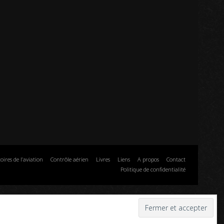
toires de l’aviation
Contrôle aérien
Livres
Liens
A propos
Contact
Politique de confidentialité