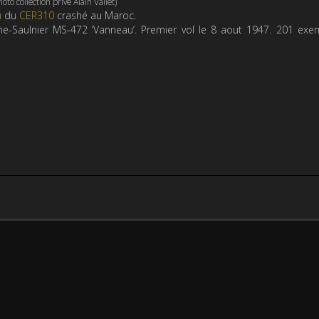
hoto collection privé Alain Vallet)
u
du
CER310
crashé au Maroc.
e-Saulnier MS-472 ‘Vanneau’. Premier vol le 8 aout 1947. 201 exe