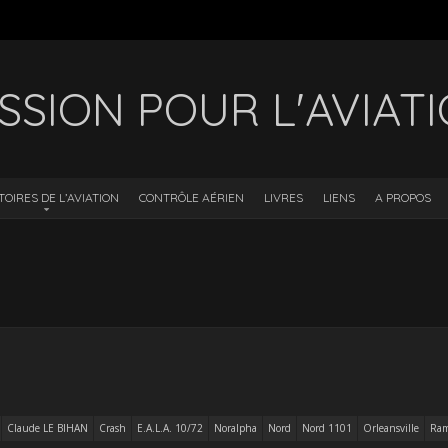
SSION POUR L'AVIAT
TOIRES DE L’AVIATION
CONTRÔLE AÉRIEN
LIVRES
LIENS
A PROPOS
Claude LE BIHAN
Crash
E.A.L.A. 10/72
Noralpha
Nord
Nord 1101
Orleansville
Ram