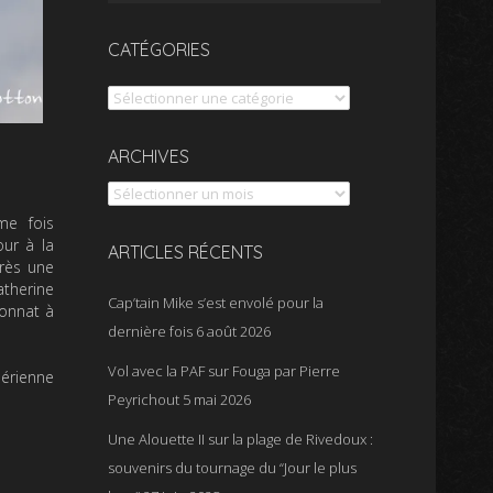
CATÉGORIES
Catégories
Archives
ARCHIVES
me fois
ur à la
ARTICLES RÉCENTS
rès une
atherine
Cap’tain Mike s’est envolé pour la
ionnat à
dernière fois
6 août 2026
Vol avec la PAF sur Fouga par Pierre
érienne
Peyrichout
5 mai 2026
Une Alouette II sur la plage de Rivedoux :
souvenirs du tournage du “Jour le plus