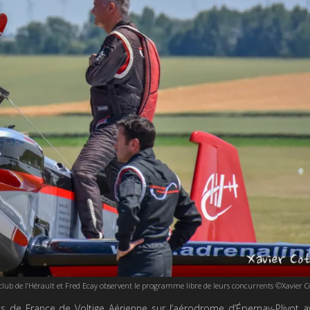
lub de l’Hérault et Fred Ecay observent le programme libre de leurs concurrents ©Xavier C
 de France de Voltige Aérienne sur l’aérodrome d’Épernay-Plivot a