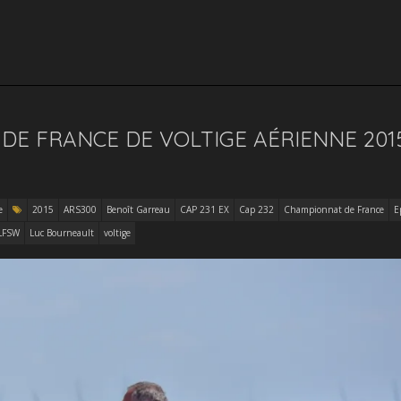
E FRANCE DE VOLTIGE AÉRIENNE 201
e
2015
ARS300
Benoît Garreau
CAP 231 EX
Cap 232
Championnat de France
E
LFSW
Luc Bourneault
voltige