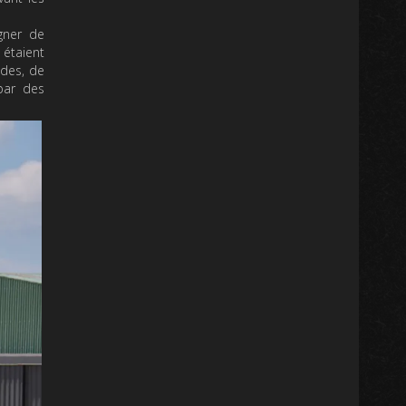
gner de
 étaient
ides, de
par des