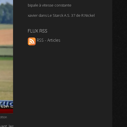
bipale à vitesse constante
xavier
dans
Le Starck A.S. 37 de R.Nickel
FLUX RSS
RSS - Articles
otton
vant les