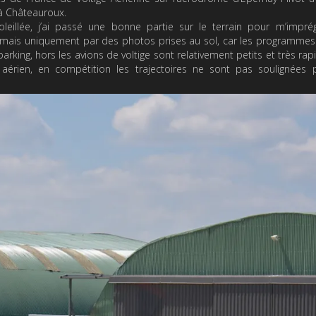
à Châteauroux.
leillée, j’ai passé une bonne partie sur le terrain pour m’impré
ci, mais uniquement par des photos prises au sol, car les programmes
arking, hors les avions de voltige sont relativement petits et très rap
aérien, en compétition les trajectoires ne sont pas soulignées 