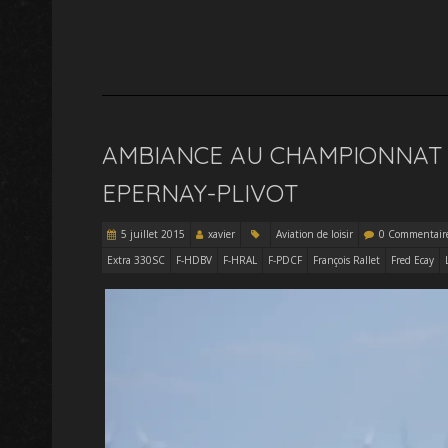
AMBIANCE AU CHAMPIONNAT D
EPERNAY-PLIVOT
5 juillet 2015
xavier
Aviation de loisir
0 Commentair
Extra 330SC
F-HDBV
F-HRAL
F-PDCF
François Rallet
Fred Ecay