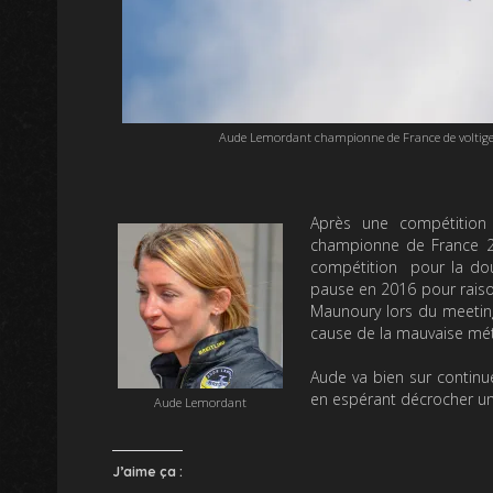
Aude Lemordant championne de France de voltige 
Après une compétition
championne de France 20
compétition pour la do
pause en 2016 pour raiso
Maunoury lors du meeting
cause de la mauvaise mété
Aude va bien sur contin
en espérant décrocher un 
Aude Lemordant
J’aime ça :