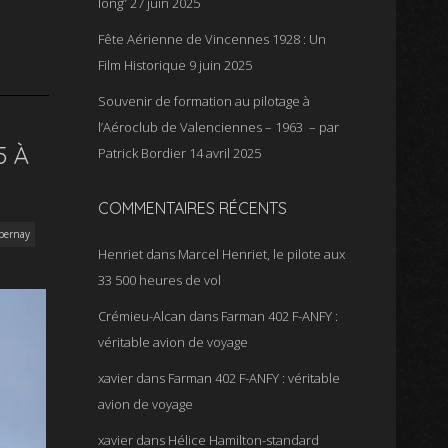
long”
27 juin 2025
Fête Aérienne de Vincennes 1928 : Un
Film Historique
9 juin 2025
Souvenir de formation au pilotage à
l’Aéroclub de Valenciennes – 1963 – par
5 À
Patrick Bordier
14 avril 2025
COMMENTAIRES RÉCENTS
pernay
Henriet
dans
Marcel Henriet, le pilote aux
33 500 heures de vol
Crémieu-Alcan
dans
Farman 402 F-ANFY :
véritable avion de voyage
xavier
dans
Farman 402 F-ANFY : véritable
avion de voyage
xavier
dans
Hélice Hamilton-standard