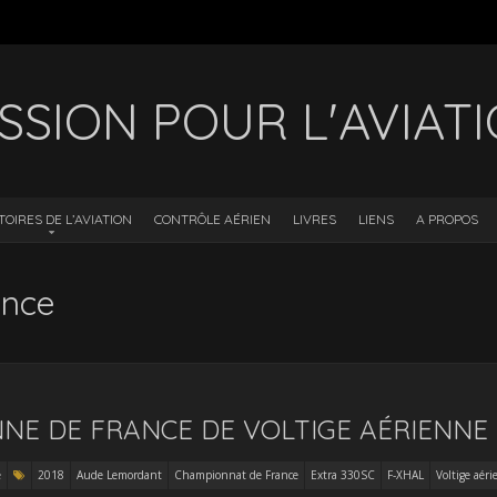
SSION POUR L'AVIAT
TOIRES DE L’AVIATION
CONTRÔLE AÉRIEN
LIVRES
LIENS
A PROPOS
ance
E DE FRANCE DE VOLTIGE AÉRIENNE
e
2018
Aude Lemordant
Championnat de France
Extra 330SC
F-XHAL
Voltige aér