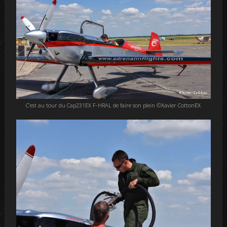
C’est au tour du Cap231EX F-HRAL de faire son plein ©Xavier CottonEX