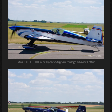
Extra 330 SC F-HDBV de Dijon Voltige au roulage ©Xavier Cotton