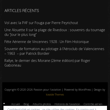
ARTICLES RÉCENTS
Vol avec la PAF sur Fouga par Pierre Peyrichout
Une Alouette II sur la plage de Rivedoux : souvenirs du tournage
du “Jour le plus long”
Fête Aérienne de Vincennes 1928 : Un Film Historique
Souvenir de formation au pilotage à l’Aéroclub de Valenciennes
– 1963 – par Patrick Bordier
Rallye, le dernier des Morane (2ème édition) par Roger
Gaborieau
Copyright © 2020-2026 Passion pour l'aviation | Powered by WordPress | Design by
Iceable Themes
Accueil
Blog
Albums photos
Histoires de l’aviation
Contrôle aérien
Livres
Liens
A propos
Contact
Politique de confidentialité
Confidentialité et cookies : ce site utilise des cookies. En continuant à