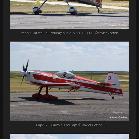
Benoît Garreau au roulage sur ARS 300 F-PCDF. ©Xavier Cotton
Cap232 F-GRPA au roulage © Xavier Cotton