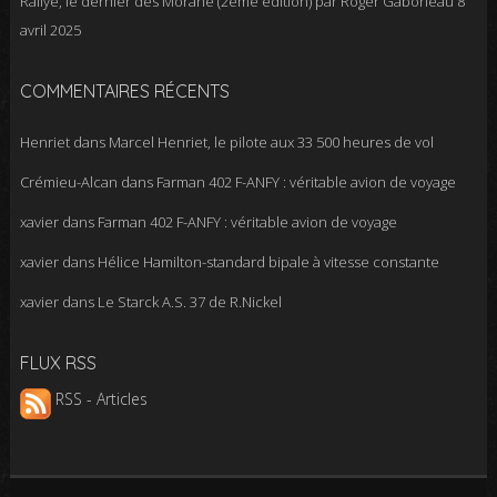
Rallye, le dernier des Morane (2ème édition) par Roger Gaborieau
8
avril 2025
COMMENTAIRES RÉCENTS
Henriet
dans
Marcel Henriet, le pilote aux 33 500 heures de vol
Crémieu-Alcan
dans
Farman 402 F-ANFY : véritable avion de voyage
xavier
dans
Farman 402 F-ANFY : véritable avion de voyage
xavier
dans
Hélice Hamilton-standard bipale à vitesse constante
xavier
dans
Le Starck A.S. 37 de R.Nickel
FLUX RSS
RSS - Articles