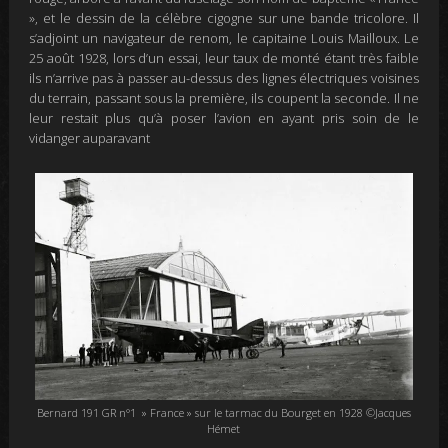
», et le dessin de la célèbre cigogne sur une bande tricolore. Il
s’adjoint un navigateur de renom, le capitaine Louis Mailloux.
Le
25 août 1928, lors d’un essai, leur taux de monté étant très faible
ils n’arrive pas à passer au-dessus des lignes électriques voisines
du terrain, passant sous la première, ils coupent la seconde. Il ne
leur restait plus qu’à poser l’avion en ayant pris soin de le
vidanger auparavant
Bernard 191 GR n°1 » France » sur le tarmac du Bourget en 1928 ©Jacques
Hémet