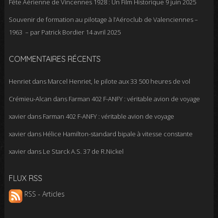
Fête Aérienne de Vincennes 1928 : Un Film Historique
9 juin 2025
Souvenir de formation au pilotage à l’Aéroclub de Valenciennes –
1963 – par Patrick Bordier
14 avril 2025
COMMENTAIRES RÉCENTS
Henriet
dans
Marcel Henriet, le pilote aux 33 500 heures de vol
Crémieu-Alcan
dans
Farman 402 F-ANFY : véritable avion de voyage
xavier
dans
Farman 402 F-ANFY : véritable avion de voyage
xavier
dans
Hélice Hamilton-standard bipale à vitesse constante
xavier
dans
Le Starck A.S. 37 de R.Nickel
FLUX RSS
RSS - Articles