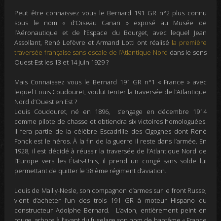
Peut être connaissez vous le Bernard 191 GR n°2 plus connu
sous le nom « d’Oiseau Canari » exposé au Musée de
l’Aéronautique et de l’Espace du Bourget, avec lequel Jean
Assollant, René Lefèvre et Armand Lotti ont réalisé
la première
traversée française sans escale de l’Atlantique Nord
dans le sens
Ouest-Est les 13 et 14 juin 1929 ?
Mais Connaissez vous le Bernard 191 GR n°1 « France » avec
lequel Louis Coudouret, voulut tenter la traversée de l’Atlantique
Nord d’Ouest en Est
?
Louis Coudouret, né en 1896, s’engage en décembre 1914
comme pilote de chasse et
obtiendra six victoires homologuées
.
il fera partie de la célèbre Escadrille des Cigognes dont René
Fonck est le héros. À la fin de la guerre il reste dans l’armée. En
1928, il est décidé
à réussir la traversée de l’Atlantique Nord de
l’Europe vers les États-Unis, il prend un congé sans solde lui
permettant de quitter
le 38 ème régiment d’aviation.
Louis de Mailly-Nesle, son compagnon d’armes sur le front Russe,
vient d’acheter l’un des trois 191 GR à moteur Hispano du
constructeur Adolphe Bernard. L’avion, entièrement peint en
rouge, arbore à l’avant du fuselage son nom de baptême « France