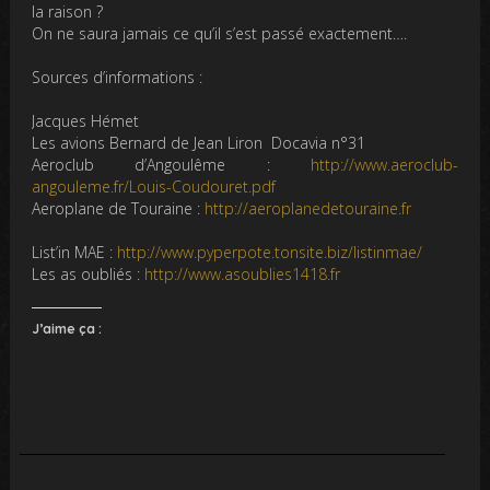
la raison ?
On ne saura jamais ce qu’il s’est passé exactement….
Sources d’informations :
Jacques Hémet
Les avions Bernard de Jean Liron Docavia n°31
Aeroclub d’Angoulême :
http://www.aeroclub-
angouleme.fr/Louis-Coudouret.pdf
Aeroplane de Touraine :
http://aeroplanedetouraine.fr
List’in MAE :
http://www.pyperpote.tonsite.biz/listinmae/
Les as oubliés :
http://www.asoublies1418.fr
J’aime ça :