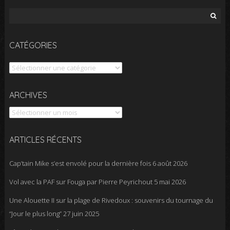
Rechercher :
CATÉGORIES
Catégories
Archives
ARCHIVES
ARTICLES RÉCENTS
Cap’tain Mike s’est envolé pour la dernière fois
6 août 2026
Vol avec la PAF sur Fouga par Pierre Peyrichout
5 mai 2026
Une Alouette II sur la plage de Rivedoux : souvenirs du tournage du
“Jour le plus long”
27 juin 2025