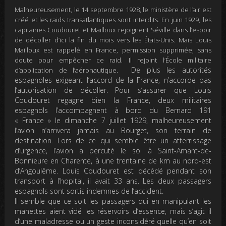
Malheureusement, le 14 septembre 1928, le ministère de l’air est
créé et les raids transatlantiques sont interdits. En juin 1929, les
capitaines Coudouret et Mailloux rejoignent Séville dans l’espoir
de décoller d’ici la fin du mois vers les États-Unis.
Mais Louis
Mailloux est rappelé en France, permission supprimée, sans
doute pour empêcher ce raid. Il rejoint l’École militaire
De plus les autorités
d’application de l’aéronautique.
espagnoles exigeant l’accord de la France, n’accorde pas
l’autorisation de décoller. Pour s’assurer que Louis
Coudouret regagne bien la France, deux militaires
espagnols l’accompagnent à bord du Bernard 191
« France » le dimanche 7 juillet 1929, malheureusement
l’avion n’arrivera jamais au Bourget, son terrain de
destination. Lors de ce qui semble être un atterrissage
d’urgence, l’avion a percuté le sol à Saint-Amant-de-
Bonnieure en Charente, à une trentaine de km au nord-est
d’Angoulême. Louis Coudouret est décédé pendant son
transport à l’hopital, il avait 33 ans. Les deux passagers
espagnols sont sortis indemnes de l’accident.
Il semble que ce soit les passagers qui en manipulant les
manettes aient vidé les réservoirs d’essence, mais s’agit il
d’une maladresse ou un geste inconsidéré quelle qu’en soit