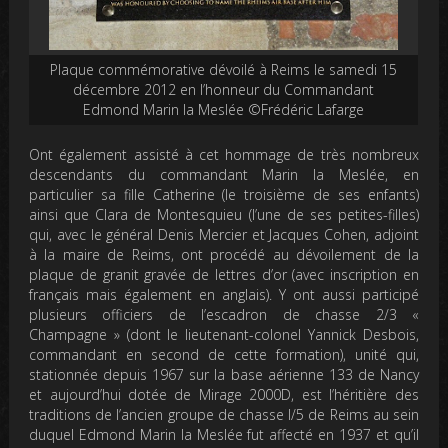
Plaque commémorative dévoilé à Reims le samedi 15
décembre 2012 en l’honneur du Commandant
Edmond Marin la Meslée ©Frédéric Lafarge
Ont également assisté à cet hommage de très nombreux
descendants du commandant Marin la Meslée, en
particulier sa fille Catherine (le troisième de ses enfants)
ainsi que Clara de Montesquieu (l’une de ses petites-filles)
qui, avec le général Denis Mercier et Jacques Cohen, adjoint
à la maire de Reims, ont procédé au dévoilement de la
plaque de granit gravée de lettres d’or (avec inscription en
français mais également en anglais). Y ont aussi participé
plusieurs officiers de l’escadron de chasse 2/3 «
Champagne » (dont le lieutenant-colonel Yannick Desbois,
commandant en second de cette formation), unité qui,
stationnée depuis 1967 sur la base aérienne 133 de Nancy
et aujourd’hui dotée de Mirage 2000D, est l’héritière des
traditions de l’ancien groupe de chasse I/5 de Reims au sein
duquel Edmond Marin la Meslée fut affecté en 1937 et qu’il