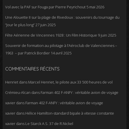
Vol avec la PAF sur Fouga par Pierre Peyrichout
5 mai 2026
Une Alouette II sur la plage de Rivedoux : souvenirs du tournage du
“Jour le plus long”
27 juin 2025
Fête Aérienne de Vincennes 1928 : Un Film Historique
9 juin 2025
Souvenir de formation au pilotage à l’Aéroclub de Valenciennes –
1963 – par Patrick Bordier
14 avril 2025
COMMENTAIRES RÉCENTS
Henriet
dans
Marcel Henriet, le pilote aux 33 500 heures de vol
Crémieu-Alcan
dans
Farman 402 F-ANFY : véritable avion de voyage
xavier
dans
Farman 402 F-ANFY : véritable avion de voyage
xavier
dans
Hélice Hamilton-standard bipale à vitesse constante
xavier
dans
Le Starck A.S. 37 de R.Nickel