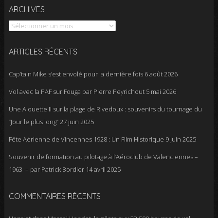
Archives
ARCHIVES
ARTICLES RÉCENTS
Cap’tain Mike s’est envolé pour la dernière fois
6 août 2026
Vol avec la PAF sur Fouga par Pierre Peyrichout
5 mai 2026
Une Alouette II sur la plage de Rivedoux : souvenirs du tournage du
“Jour le plus long”
27 juin 2025
Fête Aérienne de Vincennes 1928 : Un Film Historique
9 juin 2025
Souvenir de formation au pilotage à l’Aéroclub de Valenciennes –
1963 – par Patrick Bordier
14 avril 2025
COMMENTAIRES RÉCENTS