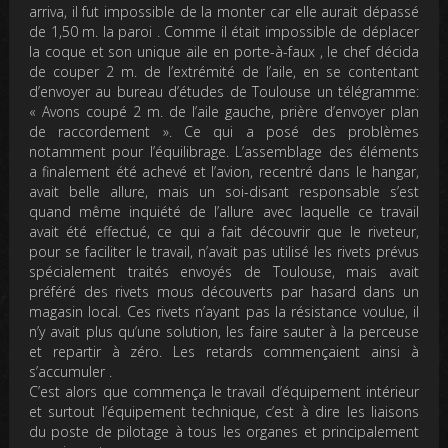
arriva, il fut impossible de la monter car elle aurait dépassé
de 1,50 m. la paroi . Comme il était impossible de déplacer
la coque et son unique aile en porte-à-faux , le chef décida
de couper 2 m. de l’extrémité de l’aile, en se contentant
d’envoyer au bureau d’études de Toulouse un télégramme:
« Avons coupé 2 m. de l’aile gauche, prière d’envoyer plan
de raccordement ». Ce qui a posé des problèmes
notamment pour l’équilibrage. L’assemblage des éléments
a finalement été achevé et l’avion, recentré dans le hangar,
avait belle allure, mais un soi-disant responsable s’est
quand même inquiété de l’allure avec laquelle ce travail
avait été effectué, ce qui a fait découvrir que le riveteur,
pour se faciliter le travail, n’avait pas utilisé les rivets prévus
spécialement traités envoyés de Toulouse, mais avait
préféré des rivets mous découverts par hasard dans un
magasin local. Ces rivets n’ayant pas la résistance voulue, il
n’y avait plus qu’une solution, les faire sauter à la perceuse
et repartir à zéro. Les retards commençaient ainsi à
s’accumuler .
C’est alors que commença le travail d’équipement intérieur
et surtout l’équipement technique, c’est à dire les liaisons
du poste de pilotage à tous les organes et principalement