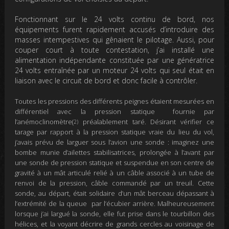
Fonctionnant sur le 24 volts continu de bord, nos
équipements furent rapidement accusés d’introduire des
masses intempestives qui gênaient le pilotage. Aussi, pour
couper court à toute contestation, j’ai installé une
alimentation indépendante constituée par une génératrice
24 volts entraînée par un moteur 24 volts qui seul était en
liaison avec le circuit de bord et donc facile à contrôler.
Toutes les pressions des différents peignes étaient mesurées en
différentiel avec la pression statique fournie par
l’anémoclinomètre(
préalablement taré. Désirant vérifier ce
2
)
tarage par rapport à la pression statique vraie du lieu du vol,
j’avais prévu de larguer sous l’avion une sonde : imaginez une
bombe munie d’ailettes stabilisatrices, prolongée à l’avant par
une sonde de pression statique et suspendue en son centre de
gravité à un mât articulé relié à un câble associé à un tube de
renvoi de la pression, câble commandé par un treuil. Cette
sonde, au départ, était solidaire d’un mât berceau dépassant à
l’extrémité de la queue par l’écubier arrière. Malheureusement
lorsque j’ai largué la sonde, elle fut prise dans le tourbillon des
hélices, et la voyant décrire de grands cercles au voisinage de