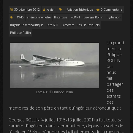
30 décembre 2012
xavier
Aviation historique
0 Commentaire
1945
anémoclinomètre
Biscarosse
F-BANT
Georges Rollin
hydravion
Ingénieur aéronautique
Laté 631
Latécoère
Les Hourtiquets
Philippe Rollin
Un grand
merci à
Philippe
ROLLIN
qui
nous
fait
partager
des
Laté 631 ©Philippe Rollin
extraits
des
mémoires de son père en tant qu’ingénieur aéronautique :
Georges ROLLIN (4 juillet 1915-13 juillet 2001) a fait toute sa
carrière d’ingénieur dans l’aéronautique, depuis sa sortie de
l’école en 1935 – période des balbutiements de la mesure –