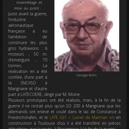
Assemblage et
mise au point .
Juste avant la guerre,
l’industrie
aéronautique
française a eu
l’ambition de
construire les plus
gros hydravions : 6
moteurs , 50 m.
d’envergure , 70
tonnes. La
réalisation en a été
Georges Rollin
confiée, d’une part à
la SNCASO à
Marignane et d’autre
part à LATECOERE, dirigé par M. Moine.
Plusieurs prototypes ont été réalisés, mais, à la fin de la
guerre il ne restait plus qu’un SO 200 à Marignane que les
allemands ont enlevé et coulé dans le lac de Constance à
Friedrichshafen, et le
LATE 631 « Lionel de Marmier »
en
(1)
construction à Toulouse d’où il a été transféré en pièces
détachées, par la route, à Biscarrosse à la fin de la guerre .