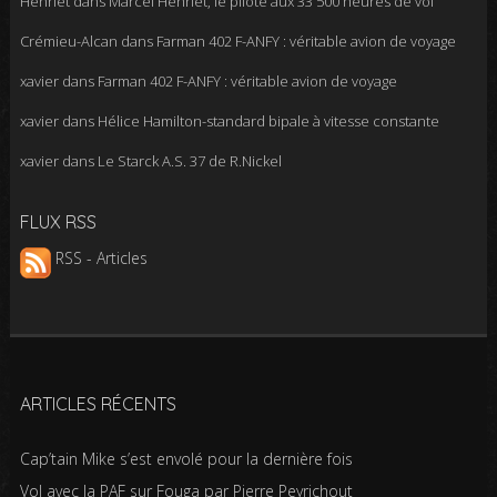
Henriet
dans
Marcel Henriet, le pilote aux 33 500 heures de vol
Crémieu-Alcan
dans
Farman 402 F-ANFY : véritable avion de voyage
xavier
dans
Farman 402 F-ANFY : véritable avion de voyage
xavier
dans
Hélice Hamilton-standard bipale à vitesse constante
xavier
dans
Le Starck A.S. 37 de R.Nickel
FLUX RSS
RSS - Articles
ARTICLES RÉCENTS
Cap’tain Mike s’est envolé pour la dernière fois
Vol avec la PAF sur Fouga par Pierre Peyrichout