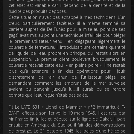
cet effet est variable car il dépend de la densité et de la
fluidité des produits déposés.
Cette situation n’avait pas échappé à mes techniciens. L’un
d’eux, particulièrement facétieux (il a même terminé sa
carrière auprès de De Funès pour la mise au point de ses
gags) avait mis au point une technique infaillible pour piéger
le premier utilisateur venu ; en dégageant légèrement le
couvercle de fermeture, il introduisait une certaine quantité
de liquide, de l’eau propre en principe, qui restait alors en
suspension. Le premier client soulevant brusquement le
couvercle recevait cette eau » en pleine poire ». Il ne restait
plus qu’à attendre la fin des opérations pour jouir
discrètement de l’air ahuri de l’utilisateur piégé, se
demandant comment les embruns de la mer survolée
avaient pu parvenir jusqu’à lui….il aurait pu se rendre
compte que l’eau reçue n’était pas salée.
(1) Le LATE 631 « Lionel de Marmier » n°2 immatriculé F-
BANT effectua son 1er vol le 19 mars 1945. Il est reçu par
Air France fin juillet et débute sur la ligne de Dakar. Il part
ensuite en Amérique du Sud où il fait des démonstrations
de prestige. Le 31 octobre 1945, les pales d’une hélice se