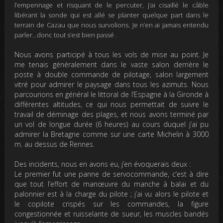
l’empennage et risquant de le percuter, j’ai cisaillé le câble
libérant la sonde qui est allé se planter quelque part dans le
terrain de Cazau que nous survolions. Je n’en ai jamais entendu
parler…donc tout s’est bien passé .
Nous avons participé à tous les vols de mise au point. Je
me tenais généralement dans le vaste salon derrière le
poste à double commande de pilotage, salon largement
vitré pour admirer le paysage dans tous les azimuts. Nous
parcourions en général le littoral de l’Espagne à la Gironde à
différentes altitudes, ce qui nous permettait de suivre le
travail de déminage des plages, et nous avons terminé par
un vol de longue durée (6 heures) au cours duquel j’ai pu
admirer la Bretagne comme sur une carte Michelin à 3000
m. au dessus de Rennes.
Des incidents, nous en avons eu, j’en évoquerais deux :
Le premier fut une panne de servocommande, c’est à dire
que tout l’effort de manœuvre du manche à balai et du
palonnier est à la charge du pilote ; j’ai vu alors le pilote et
le copilote crispés sur les commandes, la figure
congestionnée et ruisselante de sueur, les muscles bandés