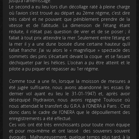
jusqu’à l’amerrissage.
Le second a eu lieu lors d’un décollage raté à pleine charge
où l’avion s’est trouvé au départ au 2ème régime, c’est dire
très cabré et ne pouvant que péniblement prendre de la
vitesse et de l’altitude. La dimension de l’étang étant
réduite, il n’était pas question de virer et de se poser ; il
fallait à tout prix atteindre la mer. Seulement entre l’étang et
la mer il y a une dune boisée d’une certaine hauteur qu’il
fallait franchir. J’ai vu alors le « magnifique » spectacle des
sommets des pins s’écartant devant la coque et se faisant
déchiqueter par les hélices. L’océan a pu être atteint et le
pilote a pu piquer et repasser au 1er régime.
Comme tout a une fin, lorsque la moisson de mesures a
été jugée suffisante, nous avons abandonné les essais (le
dernier vol ayant eu lieu le 31-01-1947) et, après avoir
déséquipé l’hydravion, nous avons regagné Toulouse où
nous attendait le transfert du G.R.A. à l’ONERA à Paris . C’est
donc dans le cadre de l’ONERA que le dépouillement des
enregistrements a été effectué.
Ces vols ont été très enrichissants pour toute mon équipe
et pour moi-même et ont laissé des souvenirs souvent
évoqués . Malheureusement, quelque temps plus tard, à la