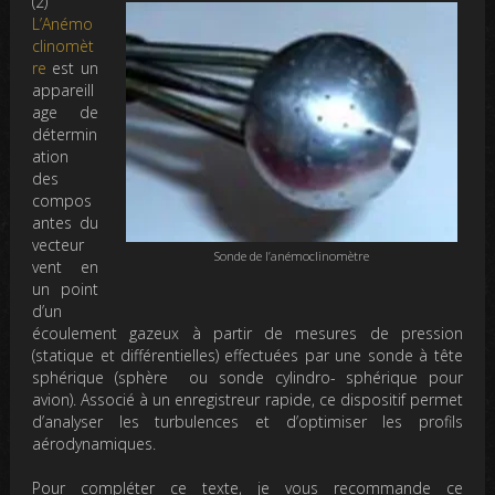
(2)
L’Anémo
clinomèt
re
est un
appareill
age de
détermin
ation
des
compos
antes du
vecteur
Sonde de l’anémoclinomètre
vent en
un point
d’un
écoulement gazeux à partir de mesures de pression
(statique et différentielles) effectuées par une sonde à tête
sphérique (sphère ou sonde cylindro- sphérique pour
avion). Associé à un enregistreur rapide, ce dispositif permet
d’analyser les turbulences et d’optimiser les profils
aérodynamiques.
Pour compléter ce texte, je vous recommande ce