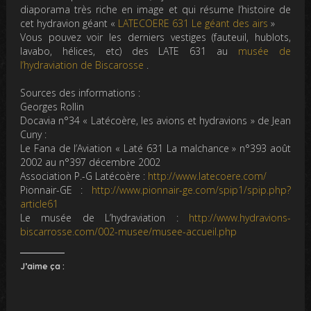
diaporama très riche en image et qui résume l’histoire de
cet hydravion géant «
LATECOERE 631 Le géant des airs
»
Vous pouvez voir les derniers vestiges (fauteuil, hublots,
lavabo, hélices, etc) des LATE 631 au
musée de
l’hydraviation de Biscarosse
.
Sources des informations :
Georges Rollin
Docavia n°34 « Latécoère, les avions et hydravions » de Jean
Cuny :
Le Fana de l’Aviation « Laté 631 La malchance » n°393 août
2002 au n°397 décembre 2002
Association P.-G Latécoère :
http://www.latecoere.com/
Pionnair-GE :
http://www.pionnair-ge.com/spip1/spip.php?
article61
Le musée de L’hydraviation :
http://www.hydravions-
biscarrosse.com/002-musee/musee-accueil.php
J’aime ça :