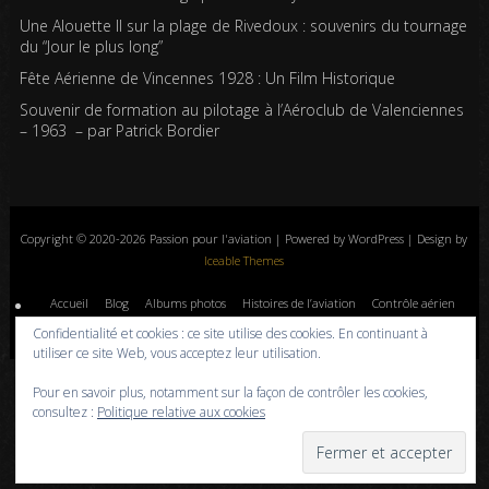
Une Alouette II sur la plage de Rivedoux : souvenirs du tournage
du “Jour le plus long”
Fête Aérienne de Vincennes 1928 : Un Film Historique
Souvenir de formation au pilotage à l’Aéroclub de Valenciennes
– 1963 – par Patrick Bordier
Copyright © 2020-2026 Passion pour l'aviation | Powered by WordPress | Design by
Iceable Themes
Accueil
Blog
Albums photos
Histoires de l’aviation
Contrôle aérien
Livres
Liens
A propos
Contact
Politique de confidentialité
Confidentialité et cookies : ce site utilise des cookies. En continuant à
utiliser ce site Web, vous acceptez leur utilisation.
Pour en savoir plus, notamment sur la façon de contrôler les cookies,
consultez :
Politique relative aux cookies