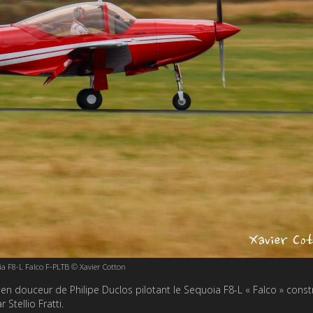
ia F8-L Falco F-PLTB © Xavier Cotton
en douceur de Philipe Duclos pilotant le Sequoia F8-L « Falco » constr
Stellio Fratti.