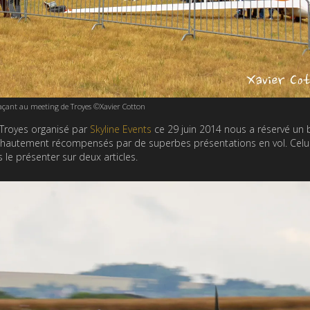
ant au meeting de Troyes ©Xavier Cotton
 Troyes organisé par
Skyline Events
ce 29 juin 2014 nous a réservé un
é hautement récompensés par de superbes présentations en vol. Celui
le présenter sur deux articles.