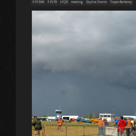
F-PCMM
F-PLTB
LFQB
meeting
Skyline Events
Troyes-Barberey