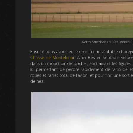
North American OV-10B Bronco F-A
Ensuite nous avons eu le droit à une véritable chor
Chasse de Montélimar
. Alain Bès en véritable virt
dans un mouchoir de poche , enchaînant les figures c
lui permettant de perdre rapidement de l’altitude 
roues et l’arrêt total de l’avion, et pour finir une so
de nez.