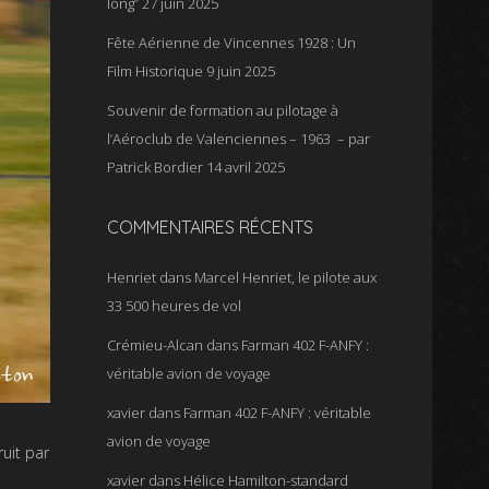
long”
27 juin 2025
Fête Aérienne de Vincennes 1928 : Un
Film Historique
9 juin 2025
Souvenir de formation au pilotage à
l’Aéroclub de Valenciennes – 1963 – par
Patrick Bordier
14 avril 2025
COMMENTAIRES RÉCENTS
Henriet
dans
Marcel Henriet, le pilote aux
33 500 heures de vol
Crémieu-Alcan
dans
Farman 402 F-ANFY :
véritable avion de voyage
xavier
dans
Farman 402 F-ANFY : véritable
avion de voyage
uit par
xavier
dans
Hélice Hamilton-standard