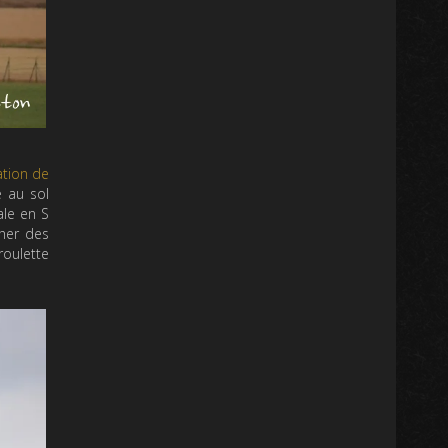
ation de
e au sol
ale en S
cher des
roulette