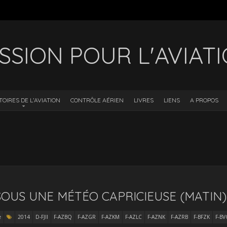
SSION POUR L'AVIAT
TOIRES DE L’AVIATION
CONTRÔLE AÉRIEN
LIVRES
LIENS
A PROPOS
SOUS UNE MÉTÉO CAPRICIEUSE (MATIN)
e
2014
D-FJII
F-AZBQ
F-AZGR
F-AZKM
F-AZLC
F-AZNK
F-AZRB
F-BFZK
F-B