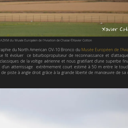
ZKM du Musée Européen de l’Aviation de Chasse ©Xavier Cotton
égraphie du North American OV-10 Bronco du
Musée Européen de l’Avi
uose fit évoluer ce biturbopropulseur de reconnaissance et d’attaqu
lassiques de la voltige aérienne et nous gratifiant d’une superbe fin
et d’un atterrissage extrêmement court estimé à 50 m entre le tou
rtie de piste à angle droit grâce à la grande liberté de manœuvre de sa 