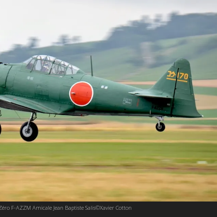
éro F-AZZM Amicale Jean Baptiste Salis©Xavier Cotton