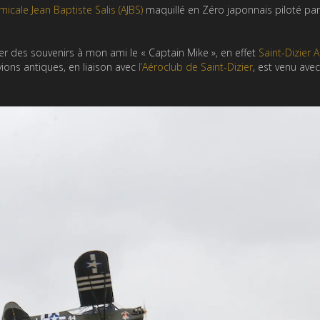
micale Jean Baptiste Salis (AJBS)
maquillé en Zéro japonnais piloté par
ler des souvenirs à mon ami le « Captain Mike », en effet
Saint-Dizier 
ions antiques, en liaison avec
l’Aéroclub de Saint-Dizier
, est venu avec