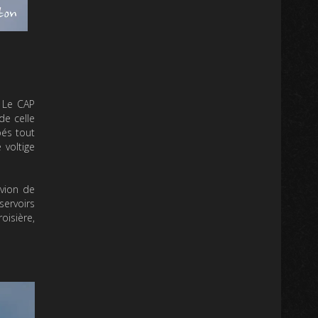
. Le CAP
de celle
pés tout
 voltige
avion de
servoirs
oisière,