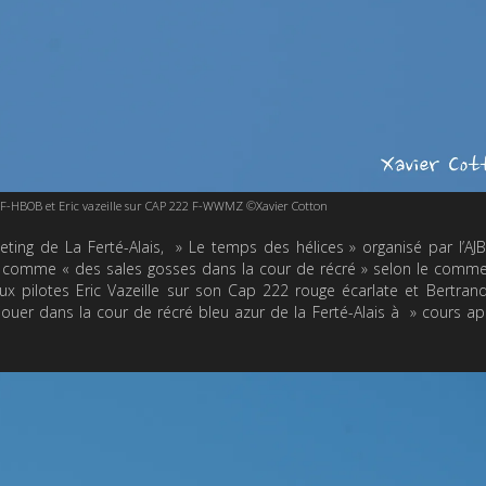
2B F-HBOB et Eric vazeille sur CAP 222 F-WWMZ ©Xavier Cotton
ing de La Ferté-Alais, » Le temps des hélices » organisé par l’AJ
e comme « des sales gosses dans la cour de récré » selon le comm
ux pilotes Eric Vazeille sur son Cap 222 rouge écarlate et Bertrand
jouer dans la cour de récré bleu azur de la Ferté-Alais à » cours a