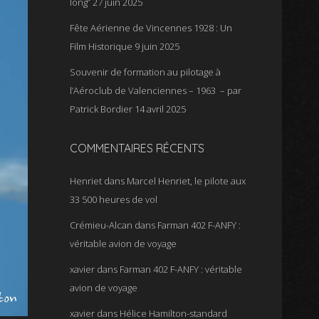
long”
27 juin 2025
Fête Aérienne de Vincennes 1928 : Un
Film Historique
9 juin 2025
Souvenir de formation au pilotage à
l’Aéroclub de Valenciennes – 1963 – par
Patrick Bordier
14 avril 2025
COMMENTAIRES RÉCENTS
Henriet
dans
Marcel Henriet, le pilote aux
33 500 heures de vol
Crémieu-Alcan
dans
Farman 402 F-ANFY :
véritable avion de voyage
xavier
dans
Farman 402 F-ANFY : véritable
avion de voyage
xavier
dans
Hélice Hamilton-standard