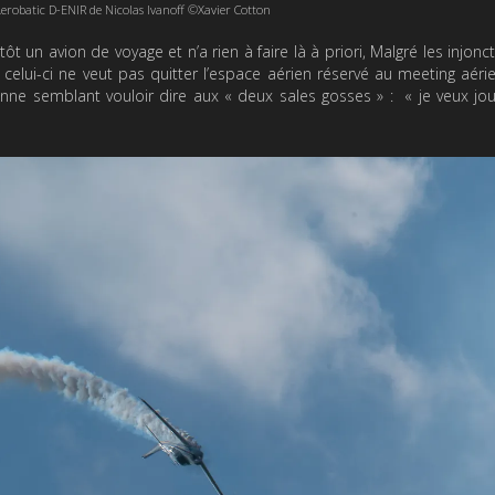
robatic D-ENIR de Nicolas Ivanoff ©Xavier Cotton
t un avion de voyage et n’a rien à faire là à priori, Malgré les injonc
elui-ci ne veut pas quitter l’espace aérien réservé au meeting aéri
enne semblant vouloir dire aux « deux sales gosses » : « je veux jo