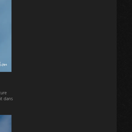
ture
it dans