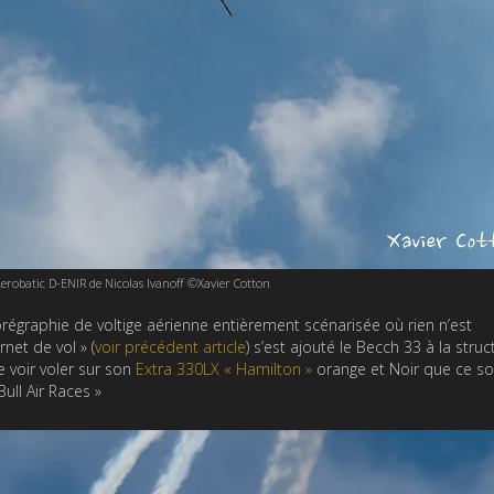
robatic D-ENIR de Nicolas Ivanoff ©Xavier Cotton
horégraphie de voltige aérienne entièrement scénarisée où rien n’est
net de vol » (
voir précédent article
) s’est ajouté le Becch 33 à la struc
e voir voler sur son
Extra 330LX « Hamilton »
orange et Noir que ce so
ull Air Races »