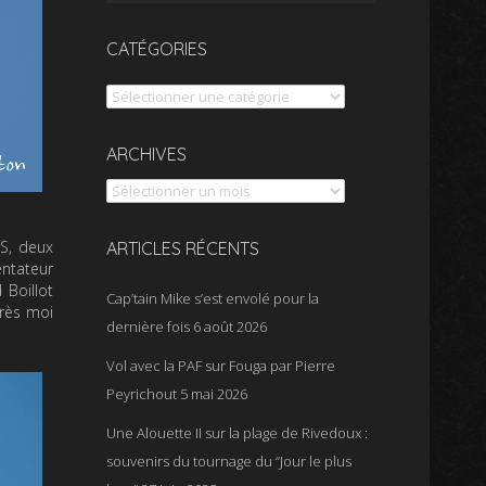
CATÉGORIES
Catégories
Archives
ARCHIVES
BS, deux
ARTICLES RÉCENTS
entateur
 Boillot
Cap’tain Mike s’est envolé pour la
près moi
dernière fois
6 août 2026
Vol avec la PAF sur Fouga par Pierre
Peyrichout
5 mai 2026
Une Alouette II sur la plage de Rivedoux :
souvenirs du tournage du “Jour le plus