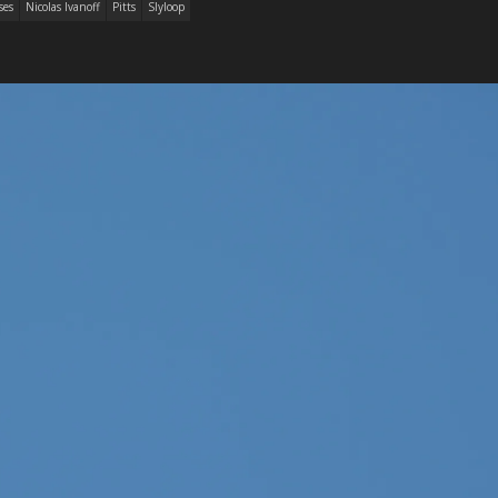
ses
Nicolas Ivanoff
Pitts
Slyloop