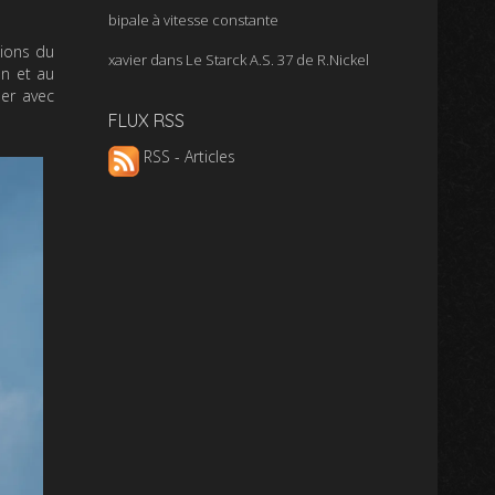
bipale à vitesse constante
tions du
xavier
dans
Le Starck A.S. 37 de R.Nickel
en et au
uer avec
FLUX RSS
RSS - Articles