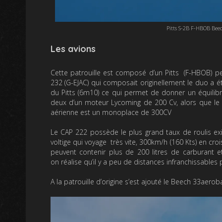
Pitts S-2B F-HBOB Be
Les avions
Cette patrouille est composé d’un Pitts (F-HBOB) p
232 (G-EJAC) qui composait originellement le duo a é
du Pitts (6m10) ce qui permet de donner un équilib
deux d’un moteur Lycoming de 200 Cv, alors que le 
aérienne est un monoplace de 300CV
Le CAP 222 possède le plus grand taux de roulis exis
voltige qui voyage très vite, 300km/h (160 Kts) en cro
peuvent contenir plus de 200 litres de carburant e
on réalise qu’il y a peu de distances infranchissables 
A la patrouille d’origine s’est ajouté le Beech 33aero