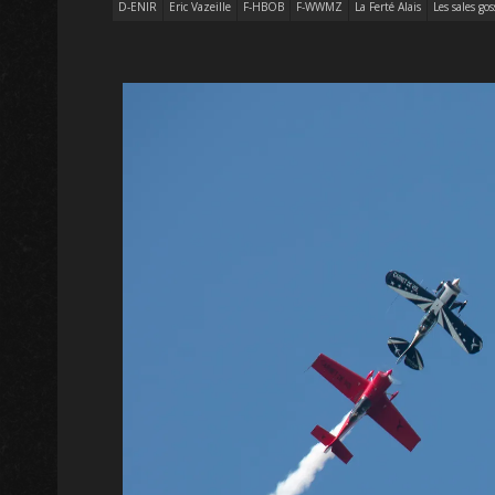
D-ENIR
Eric Vazeille
F-HBOB
F-WWMZ
La Ferté Alais
Les sales gos