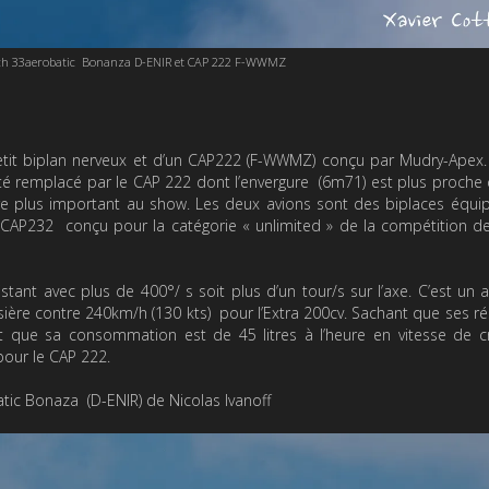
ech 33aerobatic Bonanza D-ENIR et CAP 222 F-WWMZ
etit biplan nerveux et d’un CAP222 (F-WWMZ) conçu par Mudry-Apex
té remplacé par le CAP 222 dont l’envergure (6m71) est plus proche 
re plus important au show. Les deux avions sont des biplaces équi
CAP232 conçu pour la catégorie « unlimited » de la compétition de
tant avec plus de 400°/ s soit plus d’un tour/s sur l’axe. C’est un 
isière contre 240km/h (130 kts) pour l’Extra 200cv. Sachant que ses ré
t que sa consommation est de 45 litres à l’heure en vitesse de cr
pour le CAP 222.
batic Bonaza (D-ENIR) de Nicolas Ivanoff