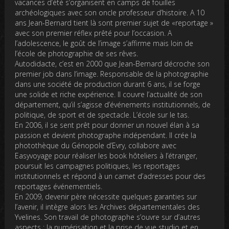
vacances d’été s’organisent en camps de fouilles
archéologiques avec son oncle professeur d’histoire. A 10
ans Jean-Bernard tient là sont premier sujet de «reportage »
avec son premier réflex prêté pour l’occasion. A
l’adolescence, le goût de l’image s’affirme mais loin de
l’école de photographie de ses rêves.
Autodidacte, c’est en 2000 que Jean-Bernard décroche son
premier job dans l’image. Responsable de la photographie
dans une société de production durant 6 ans, il se forge
une solide et riche expérience. Il couvre l’actualité de son
département, qu’il s’agisse d’événements institutionnels, de
politique, de sport et de spectacle. L’école sur le tas.
En 2006, il se sent prêt pour donner un nouvel élan à sa
passion et devient photographe indépendant. Il crée la
photothèque du Génopole d’Evry, collabore avec
Easyvoyage pour réaliser les book hôteliers à l’étranger,
poursuit les campagnes politiques, les reportages
institutionnels et répond à un carnet d’adresses pour des
reportages événementiels.
En 2009, devenir père nécessite quelques garanties sur
l’avenir, il intègre alors les Archives départementales des
Yvelines. Son travail de photographe s’ouvre sur d’autres
aspects : la numérisation et la prise de vue studio et en