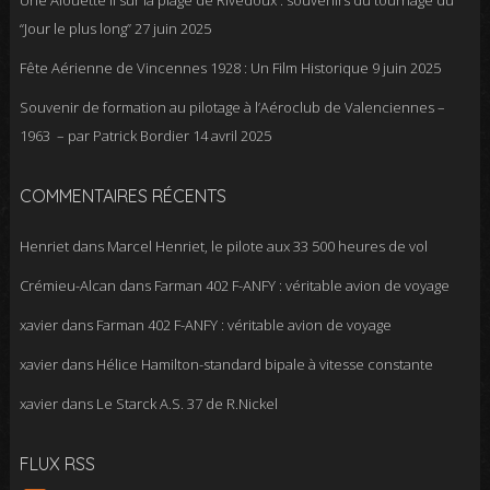
Une Alouette II sur la plage de Rivedoux : souvenirs du tournage du
“Jour le plus long”
27 juin 2025
Fête Aérienne de Vincennes 1928 : Un Film Historique
9 juin 2025
Souvenir de formation au pilotage à l’Aéroclub de Valenciennes –
1963 – par Patrick Bordier
14 avril 2025
COMMENTAIRES RÉCENTS
Henriet
dans
Marcel Henriet, le pilote aux 33 500 heures de vol
Crémieu-Alcan
dans
Farman 402 F-ANFY : véritable avion de voyage
xavier
dans
Farman 402 F-ANFY : véritable avion de voyage
xavier
dans
Hélice Hamilton-standard bipale à vitesse constante
xavier
dans
Le Starck A.S. 37 de R.Nickel
FLUX RSS