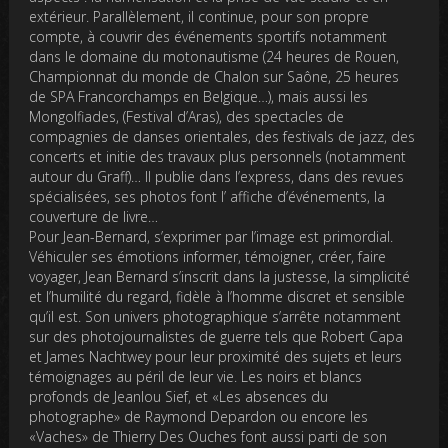
extérieur. Parallèlement, il continue, pour son propre
compte, à couvrir des événements sportifs notamment
dans le domaine du motonautisme (24 heures de Rouen,
Championnat du monde de Chalon sur Saône, 25 heures
de SPA Francorchamps en Belgique…), mais aussi les
Mongolfiades, (Festival d’Aras), des spectacles de
compagnies de danses orientales, des festivals de jazz, des
concerts et initie des travaux plus personnels (notamment
autour du Graff)… Il publie dans l’express, dans des revues
spécialisées, ses photos font l’ affiche d’événements, la
couverture de livre…
Pour Jean-Bernard, s’exprimer par l’image est primordial.
Véhiculer ses émotions informer, témoigner, créer, faire
voyager, Jean Bernard s’inscrit dans la justesse, la simplicité
et l’humilité du regard, fidèle à l’homme discret et sensible
qu’il est. Son univers photographique s’arrête notamment
sur des photojournalistes de guerre tels que Robert Capa
et James Nachtwey pour leur proximité des sujets et leurs
témoignages au péril de leur vie. Les noirs et blancs
profonds de Jeanlou Sief, et «Les absences du
photographe» de Raymond Depardon ou encore les
«Vaches» de Thierry Des Ouches font aussi parti de son