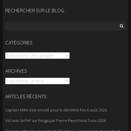
RECHERCHER SUR LE BLOG :
Rechercher :
CATÉGORIES
Catégories
Archives
ARCHIVES
ARTICLES RÉCENTS
Cap’tain Mike s’est envolé pour la dernière fois
6 août 2026
Vol avec la PAF sur Fouga par Pierre Peyrichout
5 mai 2026