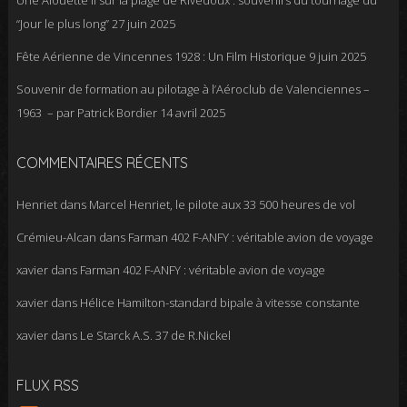
Une Alouette II sur la plage de Rivedoux : souvenirs du tournage du
“Jour le plus long”
27 juin 2025
Fête Aérienne de Vincennes 1928 : Un Film Historique
9 juin 2025
Souvenir de formation au pilotage à l’Aéroclub de Valenciennes –
1963 – par Patrick Bordier
14 avril 2025
COMMENTAIRES RÉCENTS
Henriet
dans
Marcel Henriet, le pilote aux 33 500 heures de vol
Crémieu-Alcan
dans
Farman 402 F-ANFY : véritable avion de voyage
xavier
dans
Farman 402 F-ANFY : véritable avion de voyage
xavier
dans
Hélice Hamilton-standard bipale à vitesse constante
xavier
dans
Le Starck A.S. 37 de R.Nickel
FLUX RSS