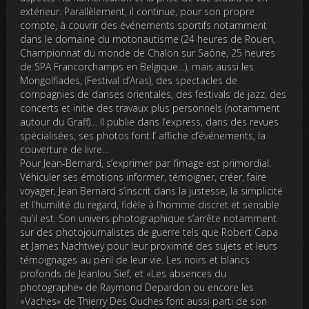
extérieur. Parallèlement, il continue, pour son propre
compte, à couvrir des événements sportifs notamment
dans le domaine du motonautisme (24 heures de Rouen,
Championnat du monde de Chalon sur Saône, 25 heures
de SPA Francorchamps en Belgique…), mais aussi les
Mongolfiades, (Festival d’Aras), des spectacles de
compagnies de danses orientales, des festivals de jazz, des
concerts et initie des travaux plus personnels (notamment
autour du Graff)… Il publie dans l’express, dans des revues
spécialisées, ses photos font l’ affiche d’événements, la
couverture de livre…
Pour Jean-Bernard, s’exprimer par l’image est primordial.
Véhiculer ses émotions informer, témoigner, créer, faire
voyager, Jean Bernard s’inscrit dans la justesse, la simplicité
et l’humilité du regard, fidèle à l’homme discret et sensible
qu’il est. Son univers photographique s’arrête notamment
sur des photojournalistes de guerre tels que Robert Capa
et James Nachtwey pour leur proximité des sujets et leurs
témoignages au péril de leur vie. Les noirs et blancs
profonds de Jeanlou Sief, et «Les absences du
photographe» de Raymond Depardon ou encore les
«Vaches» de Thierry Des Ouches font aussi parti de son