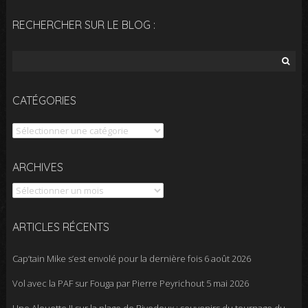
RECHERCHER SUR LE BLOG :
Rechercher :
CATÉGORIES
Catégories
Archives
ARCHIVES
ARTICLES RÉCENTS
Cap’tain Mike s’est envolé pour la dernière fois
6 août 2026
Vol avec la PAF sur Fouga par Pierre Peyrichout
5 mai 2026