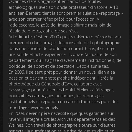
vacances d’été s’organisent en camps de fouilles
archéologiques avec son oncle professeur d’histoire. A 10
ans Jean-Bernard tient là sont premier sujet de «reportage »
avec son premier réflex prêté pour l’occasion. A
l’adolescence, le goût de l’image s’affirme mais loin de
l’école de photographie de ses rêves.
Autodidacte, c’est en 2000 que Jean-Bernard décroche son
premier job dans l’image. Responsable de la photographie
dans une société de production durant 6 ans, il se forge
une solide et riche expérience. Il couvre l’actualité de son
département, qu’il s’agisse d’événements institutionnels, de
politique, de sport et de spectacle. L’école sur le tas.
En 2006, il se sent prêt pour donner un nouvel élan à sa
passion et devient photographe indépendant. Il crée la
photothèque du Génopole d’Evry, collabore avec
Easyvoyage pour réaliser les book hôteliers à l’étranger,
poursuit les campagnes politiques, les reportages
institutionnels et répond à un carnet d’adresses pour des
reportages événementiels.
En 2009, devenir père nécessite quelques garanties sur
l’avenir, il intègre alors les Archives départementales des
Yvelines. Son travail de photographe s’ouvre sur d’autres
aspects : la numérisation et la prise de vue studio et en