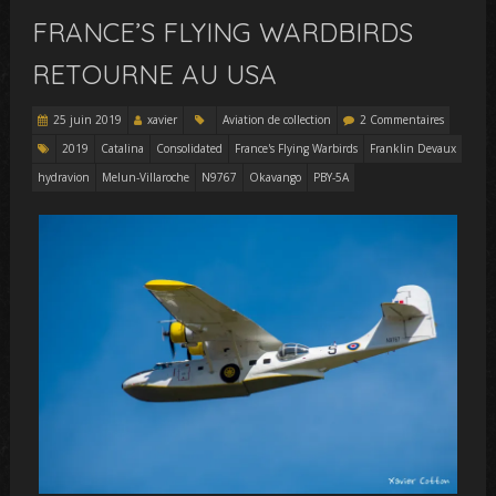
FRANCE’S FLYING WARDBIRDS
RETOURNE AU USA
25 juin 2019
xavier
Aviation de collection
2 Commentaires
2019
Catalina
Consolidated
France's Flying Warbirds
Franklin Devaux
hydravion
Melun-Villaroche
N9767
Okavango
PBY-5A