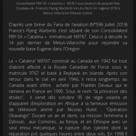
Consolidated PBY-5A « Catalina » N9767 aux couleurs de Jacques-Yves
Cousteau de France’s Flying Warbirds lors du Paris Air Legend 2018 à
Melun-Villaroche ©Xavier Cotton
D’après une brève du Fana de l’aviation (N°596 Juillet 2019)
France’s Flying Warbirds s’est séparé de son Consolidated
PBY-5A « Catalina » immatriculé N9767. Celui-ci à décollé le
14 juin dernier de Melun-Villaroche pour rejoindre sa
nouvelle base Eugene dans l’Oregon
Le « Catalina” N9767 construit au Canada en 1942 fut tout
d’abord affecté à la Royale Canadian Air Force sous le
matricule 9767 et basé à Reykjavik en Islande. Après son
retour dans le civil en avril 1946, il resta longtemps au
Canada avant d’être acheté par Franklin Devaux qui le
ramena en France en 1995. Sous le nom “la princesse des
étoiles”, il servit dès octobre 95 de régie volante et
d’appareil d’exploration en Afrique à la fameuse émission
de télévision animé par Nicolas Hulot : “Opération
Okavango”. Durant un an et demi, sa mission l’emmena à
Djibouti, aux Comores, au Kenya, et en Éthiopie avec un
seul ennui mécanique, la rupture d’un cylindre dont la
réparation prit quelques heures entre deux vols. En 1998 Il