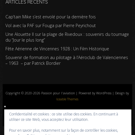
ARTICLES RÉCENTS
Cap’tain Mike s’est envolé pour la dernière fois
Vol avec la PAF sur Fouga par Pierre Peyrichout
Une Alouette II sur la plage de Rivedoux : souvenirs du tournage
du “Jour le plus long”
Fête Aérienne de Vincennes 1928 : Un Film Historique
Souvenir de formation au pilotage à l’Aéroclub de Valenciennes
– 1963 – par Patrick Bordier
Copyright © 2020-2026 Passion pour l'aviation | Powered by WordPress | Design by
Iceable Themes
Accueil
Blog
Albums photos
Histoires de l’aviation
Contrôle aérien
Confidentialité et cookies : ce site utilise des cookies. En continuant à
Livres
Liens
A propos
Contact
Politique de confidentialité
utiliser ce site Web, vous acceptez leur utilisation.
Pour en savoir plus, notamment sur la façon de contrôler les cookies,