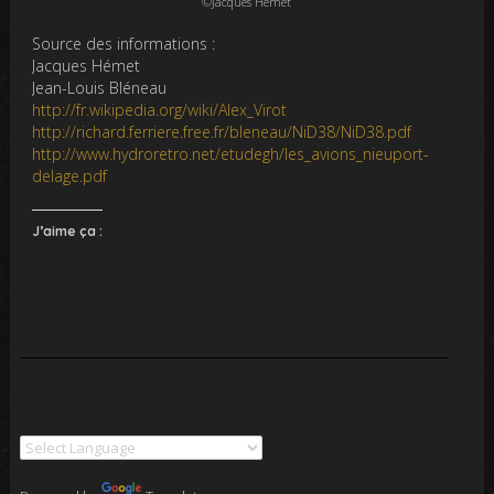
©Jacques Hémet
Source des informations :
Jacques Hémet
Jean-Louis Bléneau
http://fr.wikipedia.org/wiki/Alex_Virot
http://richard.ferriere.free.fr/bleneau/NiD38/NiD38.pdf
http://www.hydroretro.net/etudegh/les_avions_nieuport-
delage.pdf
J’aime ça :