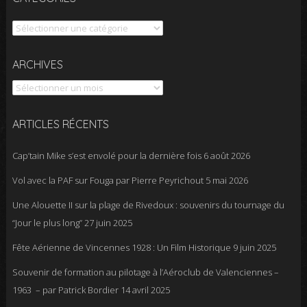
Catégories
Archives
ARCHIVES
ARTICLES RÉCENTS
Cap’tain Mike s’est envolé pour la dernière fois
6 août 2026
Vol avec la PAF sur Fouga par Pierre Peyrichout
5 mai 2026
Une Alouette II sur la plage de Rivedoux : souvenirs du tournage du
“Jour le plus long”
27 juin 2025
Fête Aérienne de Vincennes 1928 : Un Film Historique
9 juin 2025
Souvenir de formation au pilotage à l’Aéroclub de Valenciennes –
1963 – par Patrick Bordier
14 avril 2025