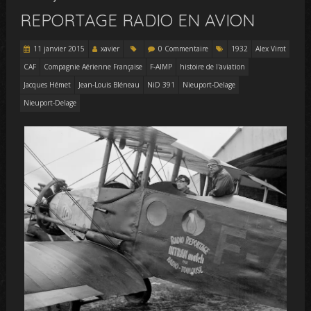
REPORTAGE RADIO EN AVION
11 janvier 2015
xavier
0 Commentaire
1932
Alex Virot
CAF
Compagnie Aérienne Française
F-AIMP
histoire de l'aviation
Jacques Hémet
Jean-Louis Bléneau
NiD 391
Nieuport-Delage
Nieuport-Delage