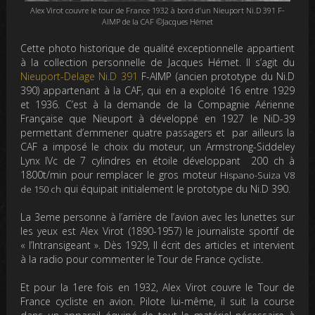
Alex Virot couvre le tour de France 1932 à bord d’un Nieuport Ni.D 391 F-
AIMP de la CAF ©Jacques Hémet
Cette photo historique de qualité exceptionnelle appartient
à la collection personnelle de Jacques Hémet. Il s’agit du
Nieuport-Delage Ni.D 391
F-AIMP (ancien prototype du Ni.D
390) appartenant à la CAF, qui en a exploité 16 entre 1929
et 1936. C’est à la demande de la Compagnie Aérienne
Française que Nieuport à développé en 1927 le NiD-39
permettant d’emmener quatre passagers et par ailleurs la
CAF a imposé le choix du moteur, un Armstrong-Siddeley
Lynx IVc de 7 cylindres en étoile développant 200 ch à
1800t/min pour remplacer le gros moteur
Hispano-Suiza V8
qui équipait initialement le prototype du Ni.D 390.
de 150 ch
La 3eme personne à l’arrière de l’avion avec les lunettes sur
les yeux est Alex Virot (1890-1957) le journaliste sportif de
« l’Intransigeant ». Dès 1929, Il écrit des articles et intervient
à la radio pour commenter le Tour de France cycliste.
Et pour la 1ere fois en 1932, Alex Virot couvre le Tour de
France cycliste en avion. Pilote lui-même, il suit la course