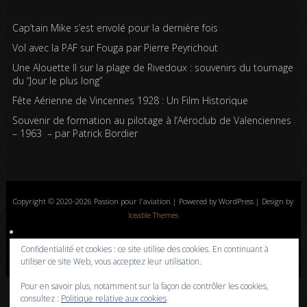
Cap’tain Mike s’est envolé pour la dernière fois
Vol avec la PAF sur Fouga par Pierre Peyrichout
Une Alouette II sur la plage de Rivedoux : souvenirs du tournage
du “Jour le plus long”
Fête Aérienne de Vincennes 1928 : Un Film Historique
Souvenir de formation au pilotage à l’Aéroclub de Valenciennes
– 1963 – par Patrick Bordier
Copyright © 2020-2026 Passion pour l'aviation | Powered by WordPress | Design by
Iceable Themes
Accueil
Blog
Albums photos
Histoires de l’aviation
Contrôle aérien
Confidentialité et cookies : ce site utilise des cookies. En continuant à
Livres
Liens
A propos
Contact
Politique de confidentialité
utiliser ce site Web, vous acceptez leur utilisation.
Pour en savoir plus, notamment sur la façon de contrôler les cookies,
consultez :
Politique relative aux cookies