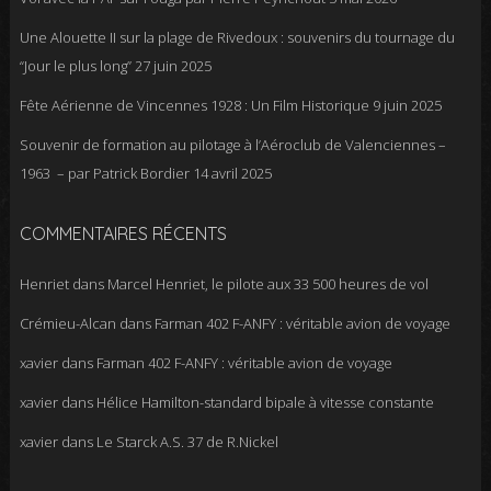
Une Alouette II sur la plage de Rivedoux : souvenirs du tournage du
“Jour le plus long”
27 juin 2025
Fête Aérienne de Vincennes 1928 : Un Film Historique
9 juin 2025
Souvenir de formation au pilotage à l’Aéroclub de Valenciennes –
1963 – par Patrick Bordier
14 avril 2025
COMMENTAIRES RÉCENTS
Henriet
dans
Marcel Henriet, le pilote aux 33 500 heures de vol
Crémieu-Alcan
dans
Farman 402 F-ANFY : véritable avion de voyage
xavier
dans
Farman 402 F-ANFY : véritable avion de voyage
xavier
dans
Hélice Hamilton-standard bipale à vitesse constante
xavier
dans
Le Starck A.S. 37 de R.Nickel