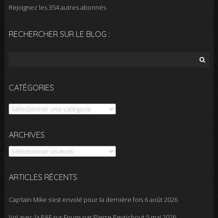
Rejoignez les 354 autres abonnés
RECHERCHER SUR LE BLOG :
Rechercher :
CATÉGORIES
Catégories
Archives
ARCHIVES
ARTICLES RÉCENTS
Cap’tain Mike s’est envolé pour la dernière fois
6 août 2026
Vol avec la PAF sur Fouga par Pierre Peyrichout
5 mai 2026