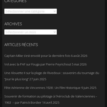
CATÉGORIES
Catégories
Archives
ARCHIVES
ARTICLES RÉCENTS
Cap’tain Mike s’est envolé pour la dernière fois
6 août 2026
Vol avec la PAF sur Fouga par Pierre Peyrichout
5 mai 2026
Une Alouette II sur la plage de Rivedoux : souvenirs du tournage du
“Jour le plus long”
27 juin 2025
Fête Aérienne de Vincennes 1928 : Un Film Historique
9 juin 2025
Souvenir de formation au pilotage à l’Aéroclub de Valenciennes –
1963 – par Patrick Bordier
14 avril 2025