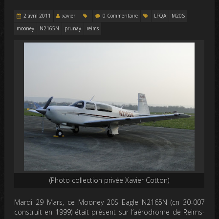
2 avril 2011
xavier
0 Commentaire
LFQA
M20S
mooney
N2165N
prunay
reims
(Photo collection privée Xavier Cotton)
Mardi 29 Mars, ce Mooney 20S Eagle N2165N (cn 30-007
construit en 1999) était présent sur l’aérodrome de Reims-