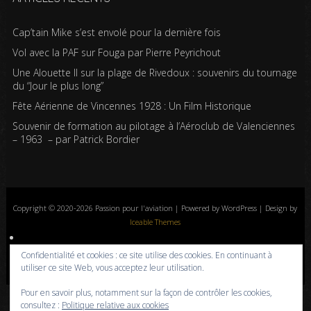
Cap’tain Mike s’est envolé pour la dernière fois
Vol avec la PAF sur Fouga par Pierre Peyrichout
Une Alouette II sur la plage de Rivedoux : souvenirs du tournage
du “Jour le plus long”
Fête Aérienne de Vincennes 1928 : Un Film Historique
Souvenir de formation au pilotage à l’Aéroclub de Valenciennes
– 1963 – par Patrick Bordier
Copyright © 2020-2026 Passion pour l'aviation | Powered by WordPress | Design by
Iceable Themes
Accueil
Blog
Albums photos
Histoires de l’aviation
Contrôle aérien
Confidentialité et cookies : ce site utilise des cookies. En continuant à
Livres
Liens
A propos
Contact
Politique de confidentialité
utiliser ce site Web, vous acceptez leur utilisation.
Pour en savoir plus, notamment sur la façon de contrôler les cookies,
consultez :
Politique relative aux cookies