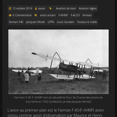
12 octobre 2014
xavier
Aviation de loisir
Aviation légère
0 Commentaire
avion ancien
F-AHMF
F-ALOS
Farman
Farman F40
Jaccques Hémet
LFPN
Louis Gaubert
Toussus le noble
Farman F.40 F-AHMF lors du deuxième Tour de France des avions de
tourisme en 1932 (collection privée Jacques Hémet)
L’avion au premier plan est le Farman F.40 (F-AHMF) avion
conçu comme avion d’observation par Maurice et Henry