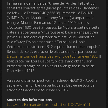
Farman à la demande de l’Armée de l’Air dès 1915 et qui
servit très souvent après guerre pour faire des « Baptêmes
de l’air » Le Farman F.40 (n°6828) immatriculé F-AHMF
(AHMF = Avions Maurice et Henry Farman) a appartenu à
Henry et Maurice Farman du 12 janvier 1920 au mois
d’octobre 1930, basé à Toussus-Le-Noble, a partir de cette
date il a appartenu à Mr Larousse et basé à Paris jusqu’en
janvier 33, son dernier propriétaire est Louis Gaubert de
Ville d’Avray, l’avion étant basé à Toussus-Le-Noble.
Cette avion construit en 1912 équipé d’un moteur propulsif
Renault de 80 Cv est l’avion le plus ancien qui participa au
Deuxième tour de France des avions de tourisme en 1932
. Il
était piloté par Louis Gaubert, pilote ayant obtenu son
brevet de pilotage en 1909 et qui avait gagné le rallye de
Deauville en 1913.
Au second plan on peut voir le Schreck FBA.310 F-ALOS le
seule avion amphibie qui participa au Deuxième tour de
France des avions de tourisme en 1932.
Sources des informations
:
Les avions Farman de J Liron collection DOCAVIA n°21