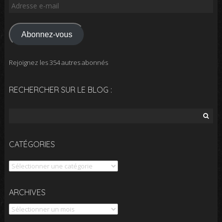
Adresse
e-
mail
Abonnez-vous
Rejoignez les 354 autres abonnés
RECHERCHER SUR LE BLOG :
Rechercher :
CATÉGORIES
Catégories
Archives
ARCHIVES