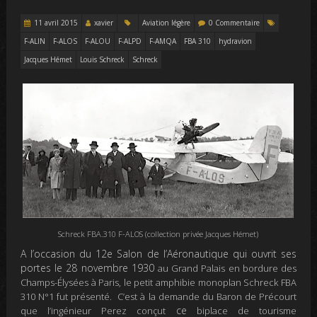
11 avril 2015
xavier
Aviation légère
0 Commentaire
F-ALIN
F-ALOS
F-ALOU
F-ALPD
F-AMQA
FBA 310
hydravion
Jacques Hémet
Louis Schreck
Schreck
Schreck FBA.310 F-ALOS (collection privée Jacques Hémet)
A l’occasion du 12e Salon de l’Aéronautique qui ouvrit ses
portes le 28 novembre 1930
au Grand Palais en bordure des
Champs-Élysées
à Paris, le petit amphibie monoplan Schreck FBA
310 N°1 fut présenté. C’est
à
la
demande
du Baron de Précourt
ce
que l’ingénieur Perez conçut
biplace de tourisme