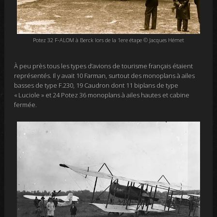
Potez 32 F-ALOM à Berck lors de la 1ere étape © Jacques Hémet
À peu près
tous les types d’avions de tourisme français étaient
représentés. Il y avait 10 Farman, surtout des monoplans à ailes
basses de type F.230, 19 Caudron dont 11 biplans de type
« Luciole » et 24 Potez 36 monoplans à ailes hautes et cabine
fermée.