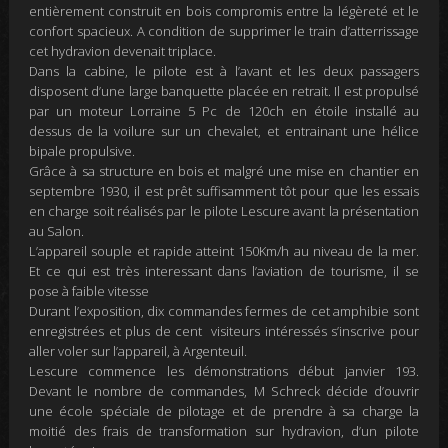
entièrement construit en bois
compromis entre la
légèreté
et le
confort spacieux. A condition de supprimer le train
d’atterrissage
cet hydravion dev
ena
it triplace.
Dans la cabine, le pilote est à l’avant et les deux passagers
disposent d’une large banquette placée en retrait. Il est propulsé
par un moteur Lorraine 5 Pc de 120ch en étoile installé au
dessus de la voilure sur un chevalet, et entrainant une hélice
bipale propulsive.
G
râce à sa
structure en bois
et
m
algré une mise en
chantier en
septembre 1930, il est prêt
suffisamment
tôt pour que les essais
en charge soit r
éalisés par
le pilote Lescure
avant la présentation
au Salon.
L’appareil souple et rapide atteint 150Km/h au niveau de la mer
.
Et ce
qui est
très interessant
dans
l’aviation de tourisme
, il se
p
ose à faible vitesse
Durant l’exposition, dix commandes fermes de cet amphibie sont
enregistrées
et
plus de cent visiteurs intéressés s’inscrive pour
aller voler sur l’appareil, à Argenteuil.
Lescure commence les démonstrations
début janvier 193
.
D
evant le nombre de commandes, M Schreck décide d’ouvrir
une école spéciale de pilotage et de prendre à sa charge la
moitié des frais de transformation sur hydravion, d’un pilote