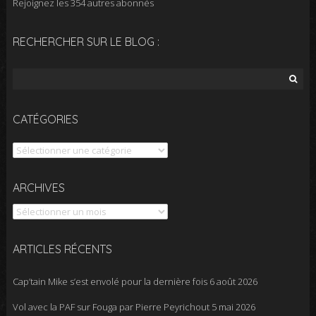
Rejoignez les 354 autres abonnés
RECHERCHER SUR LE BLOG :
Rechercher :
CATÉGORIES
Catégories
Archives
ARCHIVES
ARTICLES RÉCENTS
Cap’tain Mike s’est envolé pour la dernière fois
6 août 2026
Vol avec la PAF sur Fouga par Pierre Peyrichout
5 mai 2026