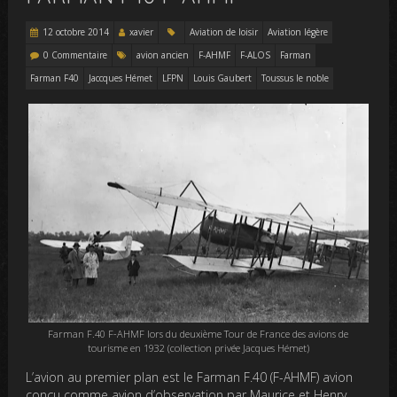
12 octobre 2014
xavier
Aviation de loisir
Aviation légère
0 Commentaire
avion ancien
F-AHMF
F-ALOS
Farman
Farman F40
Jaccques Hémet
LFPN
Louis Gaubert
Toussus le noble
Farman F.40 F-AHMF lors du deuxième Tour de France des avions de
tourisme en 1932 (collection privée Jacques Hémet)
L’avion au premier plan est le Farman F.40 (F-AHMF) avion
conçu comme avion d’observation par Maurice et Henry