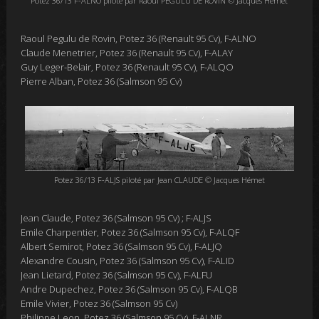
Potez 36/13 F-ALNO piloté par Raoul PEGULU DE ROVIN © Jacques Hémet
Raoul Pegulu de Rovin, Potez 36 (
Renault 95 Cv), F-ALNO
Claude Menetrier, Potez 36 (
Renault 95 Cv), F-ALAY
Guy Leger-Belair, Potez 36 (
Renault 95 Cv), F-ALQO
Pierre Alban, Potez 36 (Salmson 95 Cv)
Potez 36/13 F-ALJS piloté par Jean CLAUDE © Jacques Hémet
Jean Claude, Potez 36 (Salmson 95 Cv) ; F-ALJS
Emile Charpentier, Potez 36 (Salmson 95 Cv), F-ALQF
Albert Semirot, Potez 36 (Salmson 95 Cv), F-ALJQ
Alexandre Cousin, Potez 36 (Salmson 95 Cv), F-ALID
Jean Lietard, Potez 36 (Salmson 95 Cv), F-ALFU
Andre Dupechez, Potez 36 (Salmson 95 Cv), F-ALQB
Emile Vivier, Potez 36 (Salmson 95 Cv)
Philippe Leon, Potez 36 (Salmson 95 Cv), F-ALNR