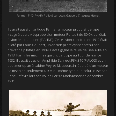
Farman F-40 F-AHMF piloté par Louis Gaubert © Jacques Hémet
Il y avait aussi un antique Farman à moteur propulsif de type
« cage à poule » équipée d’un moteur Renault de 80 Cv, qui était
l’avion le plus ancien (F-AHMF). Cette avion construit en 1912 était
piloté par Louis Gaubert, un ancien pilote ayant obtenu son
brevet de pilotage en 1909. Il avait gagné le rallye de Deauville en
1913.
Parmi les machines qui ont participé au Tour de France
1932, il y avait aussi
un Amphibie Schreck FBA.310 (F-ALOS) et un
petit monoplan à cabine Peyret-Mauboussin, équipé d’un moteur
Salmson de seulement 40 Cv, du même type que celui utilisé par
Rene Lefevre lors son vol de Paris à Madagascar en décembre
1931.