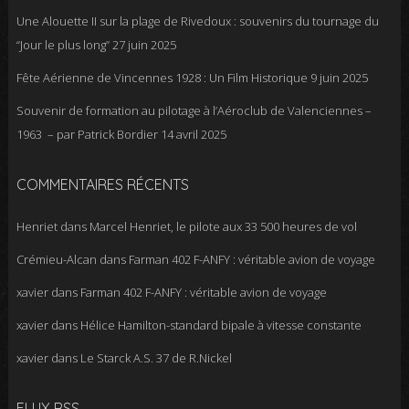
Une Alouette II sur la plage de Rivedoux : souvenirs du tournage du
“Jour le plus long”
27 juin 2025
Fête Aérienne de Vincennes 1928 : Un Film Historique
9 juin 2025
Souvenir de formation au pilotage à l’Aéroclub de Valenciennes –
1963 – par Patrick Bordier
14 avril 2025
COMMENTAIRES RÉCENTS
Henriet
dans
Marcel Henriet, le pilote aux 33 500 heures de vol
Crémieu-Alcan
dans
Farman 402 F-ANFY : véritable avion de voyage
xavier
dans
Farman 402 F-ANFY : véritable avion de voyage
xavier
dans
Hélice Hamilton-standard bipale à vitesse constante
xavier
dans
Le Starck A.S. 37 de R.Nickel
FLUX RSS