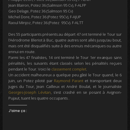
Jean Blairon, Potez 36 (Salmson 95 Cv), F-ALFP
Geo Delage, Potez 36 (
Salmson 95 Cv)
Michel Dore, Potez 36 (Potez 95Cv), F-AJUP
Raoul Minjoz, Potez 36 (Potez 95Cv). F-ALTT
Des 55 participants présents au départ 47 ont terminé le Tour sur
l’Aérodrome Bleriot à Buc, quatre autres sont allés jusqu’au bout,
mais ont été disqualifiés suite à des ennuis mécaniques ou autre
ennui en route.
Parmi les 47 finalistes, 14 ont terminé le Tour 1er ex-æquo sans
pénalités, les suivants étant classés selon les pénalités reçues
pendant le Tour. Voici le
classement complet
.
Un accident malheureux a quelque peu gâté le Tour quand, le 6
juin, un Potez piloté par
Raymond Parant
et transportant deux
juges du Tour, Jean Cailleux et André Boulat, et le journaliste
Georges-Joseph Lévitan
, s’est crashé en se posant à Avignon-
Pujaut, tuant les quatre occupants .
J’aime ça :