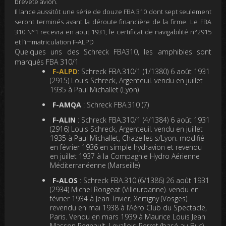
breveté avion.
Il lance
aussitôt
une
série
de douze FBA 310 dont sept seulement
seront terminés avant la déroute financière de la firme. Le FBA
310 N°1 recevra en aout 1931, le certificat de navigabilité n°2915
et l’immatriculation F-ALPD
Quelques uns des Schreck FBA310, les amphibies sont
marqués FBA 310/1
F-ALPD
: Schreck FBA.310/1 (1/1380) 6 août 1931
(2915) Louis Schreck, Argenteuil. vendu en juillet
1935 à Paul Michallet (Lyon)
F-AMQA
: Schreck FBA.310 (7)
F-ALIN
: Schreck FBA.310/1 (4/1384) 6 août 1931
(2916) Louis Schreck, Argenteuil. vendu en juillet
1935 à Paul Michallet, Chazelles s/Lyon. modifié
en février 1936 en simple hydravion et revendu
en juillet 1937 à la Compagnie Hydro Aérienne
Méditerranéenne (Marseille)
F-ALOS
: Schreck FBA.310 (6/1386) 26 août 1931
(2934) Michel Rongeat (Villeurbanne). vendu en
février 1934 à Jean Trivier, Xertigny (Vosges).
revendu en mai 1938 à l’Aéro Club du Spectacle,
Paris. Vendu en mars 1939 à Maurice Louis Jean
Masson Regnault, Levallois-Perret (basé au Buc).