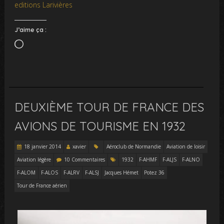
editions Larivières
J’aime ça :
Chargement…
DEUXIÈME TOUR DE FRANCE DES
AVIONS DE TOURISME EN 1932
18 janvier 2014
xavier
Aéroclub de Normandie
Aviation de loisir
Aviation légère
10 Commentaires
1932
F-AHMF
F-ALJS
F-ALNO
F-ALOM
F-ALOS
F-ALRV
F-ALSJ
Jacques Hémet
Potez 36
Tour de France aérien