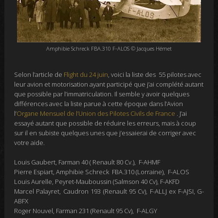
Amphibie Schreck FBA.310 F-ALOS © Jacques Hémet
Selon l’article de
Flight du 24 juin
, voici la liste des 55 pilotes avec
leur avion et motorisation ayant participé que j’ai complété autant
que possible par l’immatriculation. Il semble y avoir quelques
différences avec la liste parue à cette époque dans l’Avion
l’
Organe Mensuel de
l’Union des Pilotes Civils de France
. J’ai
essayé autant que possible de réduire les erreurs, mais à coup
sur il en subiste quelques unes que j’essaierai de corriger avec
votre aide.
Louis Gaubert, Farman 40 ( Renault
80 Cv.
), F-AHMF
Pierre Espiart, Amphibie Schreck FBA.310 (Lorraine), F-ALOS
Louis Aurelle, Peyret-Mauboussin (Salmson 40 Cv), F-AKFD
Marcel Palayret, Caudron 193 (Renault 95 Cv), F-ALLJ ex F-AJSI, G-
ABFX
Roger Nouvel, Farman 231 (Renault 95 Cv), F-ALGY