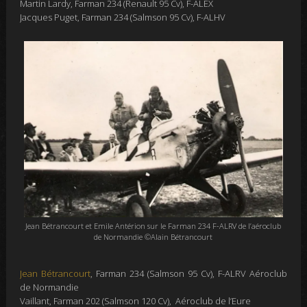
Martin Lardy, Farman 234 (Renault 95 Cv), F-ALEX
Jacques Puget, Farman 234 (Salmson 95 Cv), F-ALHV
Jean Bétrancourt et Emile Antérion sur le Farman 234 F-ALRV de l’aéroclub
de Normandie ©Alain Bétrancourt
Jean Bétrancourt
, Farman 234 (Salmson 95 Cv), F-ALRV Aéroclub
de Normandie
Vaillant, Farman 202 (Salmson 120 Cv),
Aéroclub de l’Eure