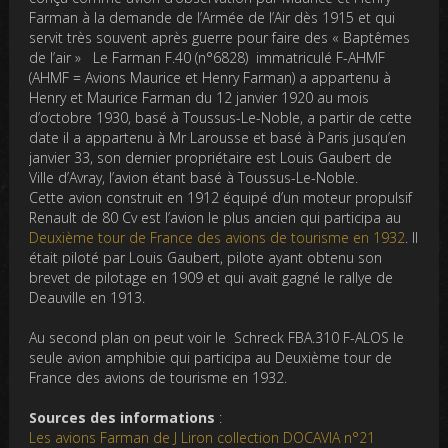
Farman à la demande de l’Armée de l’Air dès 1915 et qui
servit très souvent après guerre pour faire des « Baptêmes
de l’air » Le Farman F.40 (n°6828) immatriculé F-AHMF
(AHMF = Avions Maurice et Henry Farman) a appartenu à
Henry et Maurice Farman du 12 janvier 1920 au mois
d’octobre 1930, basé à Toussus-Le-Noble, a partir de cette
date il a appartenu à Mr Larousse et basé à Paris jusqu’en
janvier 33, son dernier propriétaire est Louis Gaubert de
Ville d’Avray, l’avion étant basé à Toussus-Le-Noble.
Cette avion construit en 1912 équipé d’un moteur propulsif
Renault de 80 Cv est l’avion le plus ancien qui participa au
Deuxième tour de France des avions de tourisme en 1932
. Il
était piloté par Louis Gaubert, pilote ayant obtenu son
brevet de pilotage en 1909 et qui avait gagné le rallye de
Deauville en 1913.
Au second plan on peut voir le Schreck FBA.310 F-ALOS le
seule avion amphibie qui participa au Deuxième tour de
France des avions de tourisme en 1932.
Sources des informations
:
Les avions Farman de J Liron collection DOCAVIA n°21