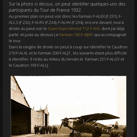
Sur la photo ci dessus, on peut identifier quelques-uns des
participants du Tour de France 1932.
Au premier plan
on peut voir donc les Farman F-ALEX (F.231), F-
ALLS (F.232), F-ALRV (F.234), F-ALHV (F.234), encore devant, tout à
droite au peut voir le
Guerchais-Henriot T12 F-AIYL
dont j’ai déjà
parlé. et juste au dessus Le
Farman 190 F-AJMV
qui accompagnait
le tour
Dans la rangée de droite on peut à coup sur identifier le Caudron
270 F-ALXL et le Farman 200 F-ALJT , les suivants étant plus difficile
à identifier. Il reste au milieu du terrain le Farman 231 F-ALGY et
le Caudron 193 F-ALLJ.