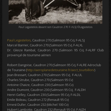
Paul Legastelois devant son Caudron 270 F-ALSJ ©Legastelois
Paul Legastelois
, Caudron 270 (Salmson 95 Cv), F-ALSJ
Marcel Barrier, Caudron 270 (Salmson 95 Cv), F-ALXL
Dr. Gleize Rambal, Caudron 270 (Salmson 95 Cv), F-ALRF Club
provençal de tourisme aérien
Robert Dangoise, Caudron 270 (Salmson 95 Cv), F-ALRE Aéroclub
de Touraine (
http://aeroplanedetouraine.fr/aect_tourbillon/
)
Jean Brassart, Caudron 270 (Salmson 95 Cv), F-ALUL
Charles Strube, Caudron 270 (Salmson 95 Cv)
Antoine Chaize, Caudron 230 (Salmson 95 Cv)
Andre Dumont, Caudron 230 (Salmson 95 Cv), F-ALDH
Henri Gelley, Caudron 230 (Salmson 95 Cv), F-ALDL
Emile Bideau, Caudron 272 (Renault 95 Cv)
Ernest Dufer, Caudron 232 (Michel 100 Cv)
Hubert Lambotte, Caudron 232 (Renault 95 Cv), F-AJZH