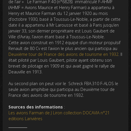
de l’air » Le Farman F.40 (n°6828) immatriculé F-AHMF
(AHMF = Avions Maurice et Henry Farman) a appartenu à
Henry et Maurice Farman du 12 janvier 1920 au mois
d’octobre 1930, basé à Toussus-Le-Noble, a partir de cette
date il a appartenu à Mr Larousse et basé à Paris jusqu’en
janvier 33, son dernier propriétaire est Louis Gaubert de
Ville d’Avray, l’avion étant basé à Toussus-Le-Noble.
Cette avion construit en 1912 équipé d’un moteur propulsif
Renault de 80 Cv est l’avion le plus ancien qui participa au
Deuxième tour de France des avions de tourisme en 1932
. Il
était piloté par Louis Gaubert, pilote ayant obtenu son
brevet de pilotage en 1909 et qui avait gagné le rallye de
Deauville en 1913.
Au second plan on peut voir le Schreck FBA.310 F-ALOS le
seule avion amphibie qui participa au Deuxième tour de
France des avions de tourisme en 1932.
Sources des informations
:
Les avions Farman de J Liron collection DOCAVIA n°21
editions Larivières