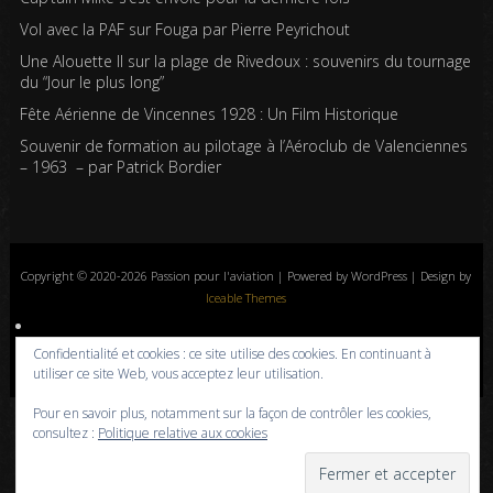
Vol avec la PAF sur Fouga par Pierre Peyrichout
Une Alouette II sur la plage de Rivedoux : souvenirs du tournage
du “Jour le plus long”
Fête Aérienne de Vincennes 1928 : Un Film Historique
Souvenir de formation au pilotage à l’Aéroclub de Valenciennes
– 1963 – par Patrick Bordier
Copyright © 2020-2026 Passion pour l'aviation | Powered by WordPress | Design by
Iceable Themes
Accueil
Blog
Albums photos
Histoires de l’aviation
Contrôle aérien
Confidentialité et cookies : ce site utilise des cookies. En continuant à
Livres
Liens
A propos
Contact
Politique de confidentialité
utiliser ce site Web, vous acceptez leur utilisation.
Pour en savoir plus, notamment sur la façon de contrôler les cookies,
consultez :
Politique relative aux cookies