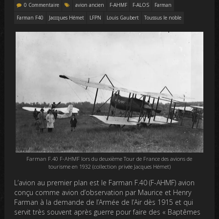
0 Commentaire
avion ancien
F-AHMF
F-ALOS
Farman
Farman F40
Jaccques Hémet
LFPN
Louis Gaubert
Toussus le noble
Farman F.40 F-AHMF lors du deuxième Tour de France des avions de
tourisme en 1932 (collection privée Jacques Hémet)
L’avion au premier plan est le Farman F.40 (F-AHMF) avion
conçu comme avion d’observation par Maurice et Henry
Farman à la demande de l’Armée de l’Air dès 1915 et qui
servit très souvent après guerre pour faire des « Baptêmes