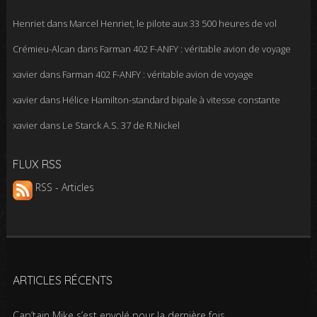
Henriet
dans
Marcel Henriet, le pilote aux 33 500 heures de vol
Crémieu-Alcan
dans
Farman 402 F-ANFY : véritable avion de voyage
xavier
dans
Farman 402 F-ANFY : véritable avion de voyage
xavier
dans
Hélice Hamilton-standard bipale à vitesse constante
xavier
dans
Le Starck A.S. 37 de R.Nickel
FLUX RSS
RSS - Articles
ARTICLES RÉCENTS
Cap’tain Mike s’est envolé pour la dernière fois