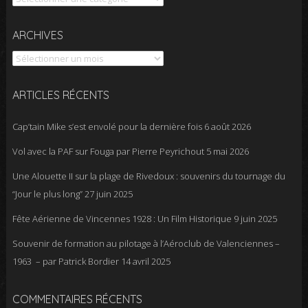
Archives
ARCHIVES
ARTICLES RÉCENTS
Cap’tain Mike s’est envolé pour la dernière fois
6 août 2026
Vol avec la PAF sur Fouga par Pierre Peyrichout
5 mai 2026
Une Alouette II sur la plage de Rivedoux : souvenirs du tournage du
“Jour le plus long”
27 juin 2025
Fête Aérienne de Vincennes 1928 : Un Film Historique
9 juin 2025
Souvenir de formation au pilotage à l’Aéroclub de Valenciennes –
1963 – par Patrick Bordier
14 avril 2025
COMMENTAIRES RÉCENTS