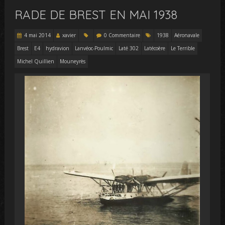
RADE DE BREST EN MAI 1938
4 mai 2014
xavier
0 Commentaire
1938
Aéronavale
Brest
E4
hydravion
Lanvéoc-Poulmic
Laté 302
Latécoère
Le Terrible
Michel Quillien
Mouneyrès