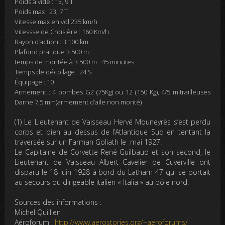
Poids à vide : 13, 9 T
Poids max : 23, 7 T
Vitesse max en vol 235 km/h
Vitessse de Croisière : 160 Km/h
Rayon d’action : 3 100 km
Plafond pratique 3 500 m
temps de montée à 3 500 m : 45 minutes
Temps de décollage : 24 S
Équipage : 10
Armement : 4 bombes G2 (75Kg) ou 12 (150 Kg), 4/5 mitrailleuses
Darne 7,5 mm(armement d’aile non monté)
(1) Le Lieutenant de Vaisseau
Hervé Mouneyrès
s’est perdu
corps et bien au dessus de l’Atlantique Sud en tentant la
traversée sur un Farman Goliath le mai 1927.
Le Capitaine de Corvette
René Guilbaud
et son second, le
Lieutenant de Vaisseau
Albert Cavelier de Cuverville
ont
disparu le 18 juin 1928 à bord du Latham 47 qui se portait
au secours du dirigeable italien « Italia » au pôle nord.
Sources des informations :
Michel Quillien
Aéroforum :
http://www.aerostories.org/~aeroforums/