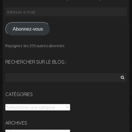
Adresse
e-
mail
Abonnez-vous
Rejoignez les 355 autres abonnés
RECHERCHER SUR LE BLOG :
Rechercher :
CATÉGORIES
Catégories
Archives
ARCHIVES