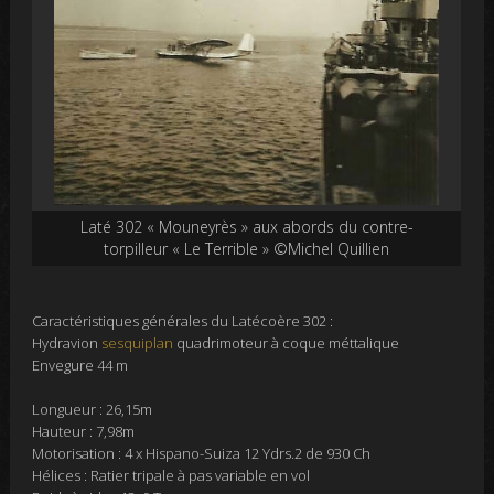
Laté 302 « Mouneyrès » aux abords du contre-
torpilleur « Le Terrible » ©Michel Quillien
Caractéristiques générales du Latécoère 302 :
Hydravion
sesquiplan
quadrimoteur à coque méttalique
Envegure 44 m
Longueur : 26,15m
Hauteur : 7,98m
Motorisation : 4 x Hispano-Suiza 12 Ydrs.2 de 930 Ch
Hélices : Ratier tripale à pas variable en vol