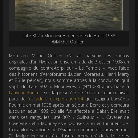
Laté 302 « Mouneyrès » en rade de Brest 1938
©Michel Quillien
Mon ami Michel Quillien m’a fait parvenir ces photos
originales d’un Hydravion prise en rade de Brest en 1938 en
compagnie du contre-torpilleur « Le Terrible ». Avec l’aide
des historiens d’Aéroforums (Lucien Morareau, Henri Marty
et BS le pélican), nous somme arrivés à la conclusion qu’il
s’agit du Laté 302 « Mouneyrès » (N°1023) alors basé à
Lanvéoc-Poulmic
sur la presqu’ile de Crozon. Celui ci faisait
parti de l’
escadrille d’exploration E4
qui regagna Lanvéoc-
Poulmic en mai 1938 après un séjour à Berre et y demeura
jusqu’en août 1939 où elle fut affectée à Dakar. Elle avait
dans ses rangs, les Laté 302 « Guilbaud », « Cavelier de
Cuverville » et « Mouneyrès » baptisés ainsi en l’honneur de
trois pilotes officiers de l’Aviation maritime disparus en mer
(1). Malgré leur vétusté et l’usure prématuré de la toile des