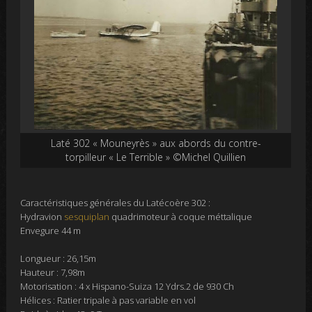
Laté 302 « Mouneyrès » aux abords du contre-
torpilleur « Le Terrible » ©Michel Quillien
Caractéristiques générales du Latécoère 302 :
Hydravion
sesquiplan
quadrimoteur à coque méttalique
Envegure 44 m
Longueur : 26,15m
Hauteur : 7,98m
Motorisation : 4 x Hispano-Suiza 12 Ydrs.2 de 930 Ch
Hélices : Ratier tripale à pas variable en vol