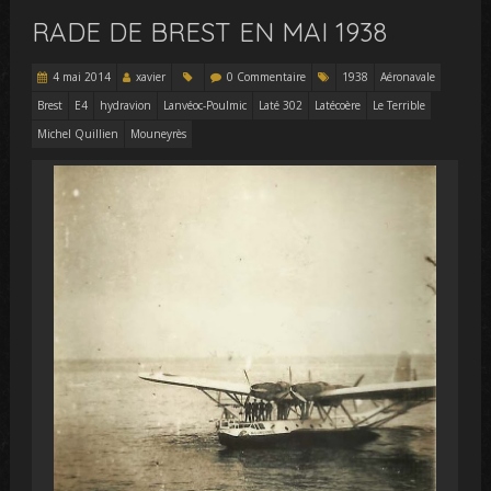
RADE DE BREST EN MAI 1938
4 mai 2014
xavier
0 Commentaire
1938
Aéronavale
Brest
E4
hydravion
Lanvéoc-Poulmic
Laté 302
Latécoère
Le Terrible
Michel Quillien
Mouneyrès