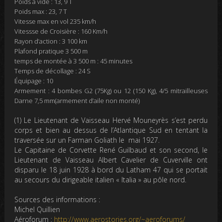
Poids à vide : 13, 9 T
Poids max : 23, 7 T
Vitesse max en vol 235 km/h
Vitessse de Croisière : 160 Km/h
Rayon d’action : 3 100 km
Plafond pratique 3 500 m
temps de montée à 3 500 m : 45 minutes
Temps de décollage : 24 S
Équipage : 10
Armement : 4 bombes G2 (75Kg) ou 12 (150 Kg), 4/5 mitrailleuses
Darne 7,5 mm(armement d’aile non monté)
(1) Le Lieutenant de Vaisseau
Hervé Mouneyrès
s’est perdu
corps et bien au dessus de l’Atlantique Sud en tentant la
traversée sur un Farman Goliath le mai 1927.
Le Capitaine de Corvette
René Guilbaud
et son second, le
Lieutenant de Vaisseau
Albert Cavelier de Cuverville
ont
disparu le 18 juin 1928 à bord du Latham 47 qui se portait
au secours du dirigeable italien « Italia » au pôle nord.
Sources des informations :
Michel Quillien
Aéroforum :
http://www.aerostories.org/~aeroforums/