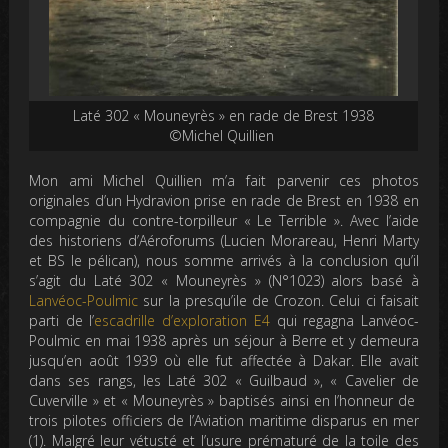
Laté 302 « Mouneyrès » en rade de Brest 1938
©Michel Quillien
Mon ami Michel Quillien m’a fait parvenir ces photos
originales d’un Hydravion prise en rade de Brest en 1938 en
compagnie du contre-torpilleur « Le Terrible ». Avec l’aide
des historiens d’Aéroforums (Lucien Morareau, Henri Marty
et BS le pélican), nous somme arrivés à la conclusion qu’il
s’agit du Laté 302 « Mouneyrès » (N°1023) alors basé à
Lanvéoc-Poulmic
sur la presqu’ile de Crozon. Celui ci faisait
parti de l’
escadrille d’exploration E4
qui regagna Lanvéoc-
Poulmic en mai 1938 après un séjour à Berre et y demeura
jusqu’en août 1939 où elle fut affectée à Dakar. Elle avait
dans ses rangs, les Laté 302 « Guilbaud », « Cavelier de
Cuverville » et « Mouneyrès » baptisés ainsi en l’honneur de
trois pilotes officiers de l’Aviation maritime disparus en mer
(1). Malgré leur vétusté et l’usure prématuré de la toile des