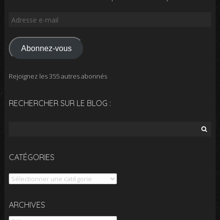
Adresse
e-
mail
Abonnez-vous
Rejoignez les 355 autres abonnés
RECHERCHER SUR LE BLOG :
Rechercher :
CATÉGORIES
Catégories
Archives
ARCHIVES