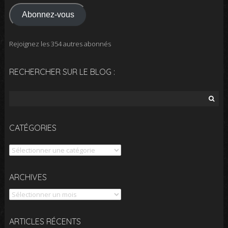
mail
Abonnez-vous
Rejoignez les 354 autres abonnés
RECHERCHER SUR LE BLOG :
Rechercher :
CATÉGORIES
Catégories
Archives
ARCHIVES
ARTICLES RÉCENTS