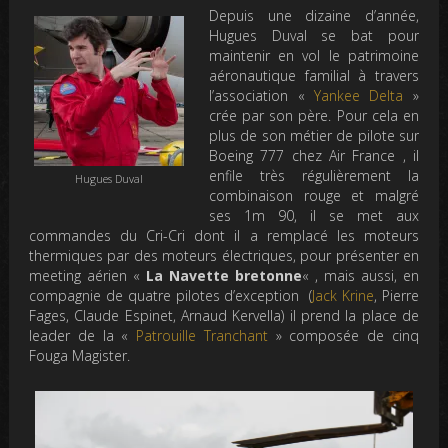
Depuis une dizaine d’année,
Hugues Duval se bat pour
maintenir en vol le patrimoine
aéronautique familial à travers
l’association «
Yankee Delta
»
crée par son père. Pour cela en
plus de son métier de pilote sur
Boeing 777 chez Air France , il
enfile très régulièrement la
Hugues Duval
combinaison rouge et malgré
ses 1m 90, il se met aux
commandes du Cri-Cri dont il a remplacé les moteurs
thermiques par des moteurs électriques, pour présenter en
meeting aérien «
La Navette bretonne
« , mais aussi, en
compagnie de quatre pilotes d’exception (
Jack Krine
, Pierre
Fages, Claude Espinet, Arnaud Kervella) il prend la place de
leader de la «
Patrouille Tranchant
» composée de cinq
Fouga Magister.