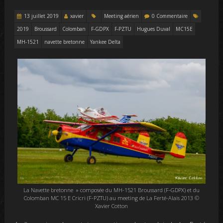
13 juillet 2019
xavier
Meeting aérien
0 Commentaire
2019
Broussard
Colomban
F-GDPX
F-PZTU
Hugues Duval
MC15E
MH-1521
navette bretonne
Yankee Delta
La Navette bretonne » composée du MH-1521 Broussard (F-GDPX) et du
Colomban MC 15 E Cricri (F-PZTU) au meeting de La Ferté-Alais 2013 ©
Xavier Cotton