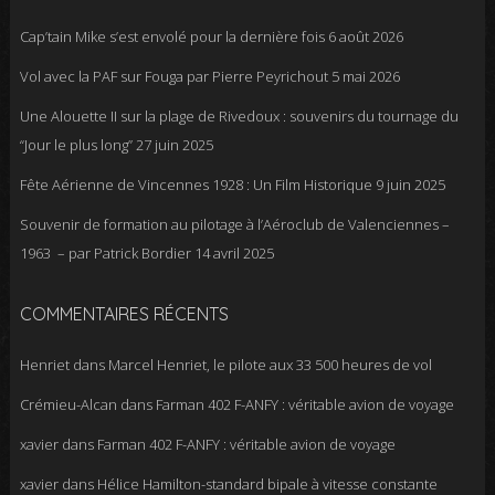
Cap’tain Mike s’est envolé pour la dernière fois
6 août 2026
Vol avec la PAF sur Fouga par Pierre Peyrichout
5 mai 2026
Une Alouette II sur la plage de Rivedoux : souvenirs du tournage du
“Jour le plus long”
27 juin 2025
Fête Aérienne de Vincennes 1928 : Un Film Historique
9 juin 2025
Souvenir de formation au pilotage à l’Aéroclub de Valenciennes –
1963 – par Patrick Bordier
14 avril 2025
COMMENTAIRES RÉCENTS
Henriet
dans
Marcel Henriet, le pilote aux 33 500 heures de vol
Crémieu-Alcan
dans
Farman 402 F-ANFY : véritable avion de voyage
xavier
dans
Farman 402 F-ANFY : véritable avion de voyage
xavier
dans
Hélice Hamilton-standard bipale à vitesse constante