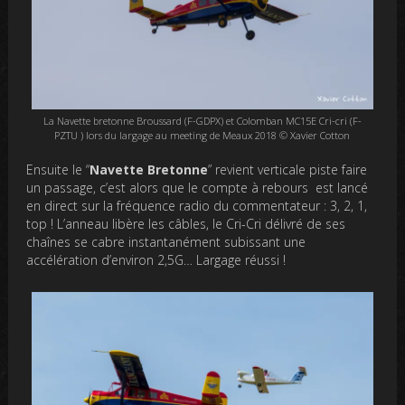
La Navette bretonne Broussard (F-GDPX) et Colomban MC15E Cri-cri (F-
PZTU ) lors du largage au meeting de Meaux 2018 © Xavier Cotton
Ensuite le “
Navette Bretonne
” revient verticale piste faire
un passage, c’est alors que
le compte à rebours est lancé
en direct sur la fréquence radio du commentateur
: 3, 2, 1,
top ! L’anneau libère les câbles, le Cri-Cri délivré de ses
chaînes se cabre instantanément subissant une
accélération d’environ 2,5G… Largage réussi !