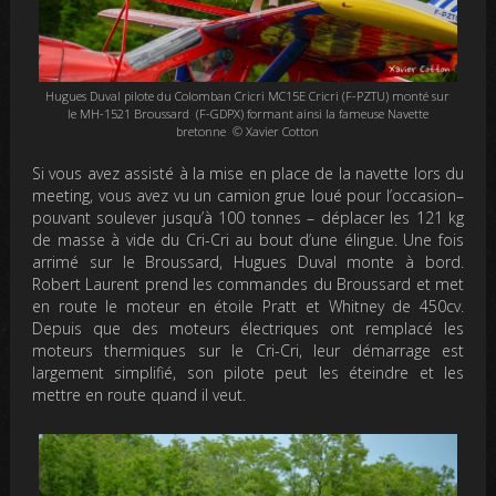
Hugues Duval pilote du Colomban Cricri MC15E Cricri (F-PZTU) monté sur
le MH-1521 Broussard (F-GDPX) formant ainsi la fameuse Navette
bretonne © Xavier Cotton
S
i vous avez assisté à la mise en place de la navette lors du
meeting,
vous avez vu un camion grue loué pour l’occasion–
pouvant soulever jusqu’à 100 tonnes – déplacer les 121 kg
de masse à vide du Cri-Cri au bout d’une élingue.
Une fois
arrimé sur le Broussard, Hugues Duval monte à bord.
Robert Laurent prend les commandes du Broussard et met
en route le moteur
en étoile
Pratt et Whitney de 450cv.
Depuis que des moteurs électriques ont remplacé les
moteurs thermiques sur le Cri-Cri, leur démarrage est
largement simplifié,
son pilote peut les éteindre et les
mettre en route quand il veut.