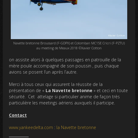
Navette bretonne Broussard (F-GDPX) et Colomban MC15E Cricri (F-PZTU)
au meeting de Meaux 2018 ©Xavier Cotton
on assiste alors à quelques passages en patrouille de la
mère poule accompagné de son poussin , puis chaque
avions se posent l’un après l’autre.
Merci à tous ceux qui assurent
la réussite de la
présentation de «
La Navette bretonne
» et ceci en toute
sécurité. Cet attelage si particulier anime de façon très
particulière les meetings aériens auxquels il participe.
Contact
www.yankeedelta.com
:
la Navette bretonne