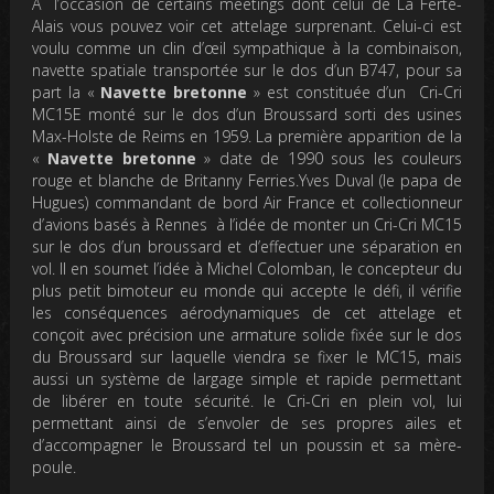
A l’occasion de certains meetings dont celui de La Ferté-
Alais vous pouvez voir cet attelage surprenant. Celui-ci est
voulu comme un clin d’œil sympathique à la combinaison,
navette spatiale transportée sur le dos d’un B747,
pour sa
part la «
Navette bretonne
» est constituée d’un Cri-Cri
MC15E monté sur le dos d’un Broussard sorti des usines
Max-Holste de Reims en 1959. La première apparition de la
«
Navette bretonne
» date de 1990 sous les couleurs
rouge et blanche de Britanny Ferries.Yves Duval (le papa de
Hugues) commandant de bord Air France et collectionneur
d’avions basés à Rennes à l’idée de monter un Cri-Cri MC15
sur le dos d’un broussard et d’effectuer une séparation en
vol. Il en soumet l’idée à Michel Colomban, le concepteur du
plus petit bimoteur eu monde qui accepte le défi, il vérifie
les conséquences aérodynamiques de cet attelage et
conçoit avec précision une armature solide fixée sur le dos
du Broussard sur laquelle viendra se fixer le MC15, mais
aussi un système de largage simple et rapide permettant
de libérer en toute sécurité. le Cri-Cri en plein vol, lui
permettant ainsi de s’envoler de ses propres ailes et
d’accompagner le Broussard tel un poussin et sa mère-
poule.