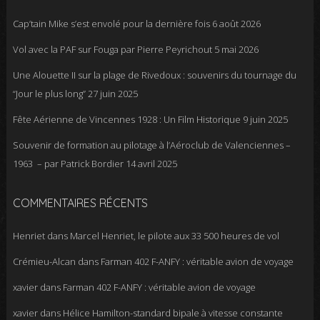
Cap’tain Mike s’est envolé pour la dernière fois
6 août 2026
Vol avec la PAF sur Fouga par Pierre Peyrichout
5 mai 2026
Une Alouette II sur la plage de Rivedoux : souvenirs du tournage du
“Jour le plus long”
27 juin 2025
Fête Aérienne de Vincennes 1928 : Un Film Historique
9 juin 2025
Souvenir de formation au pilotage à l’Aéroclub de Valenciennes –
1963 – par Patrick Bordier
14 avril 2025
COMMENTAIRES RÉCENTS
Henriet
dans
Marcel Henriet, le pilote aux 33 500 heures de vol
Crémieu-Alcan
dans
Farman 402 F-ANFY : véritable avion de voyage
xavier
dans
Farman 402 F-ANFY : véritable avion de voyage
xavier
dans
Hélice Hamilton-standard bipale à vitesse constante