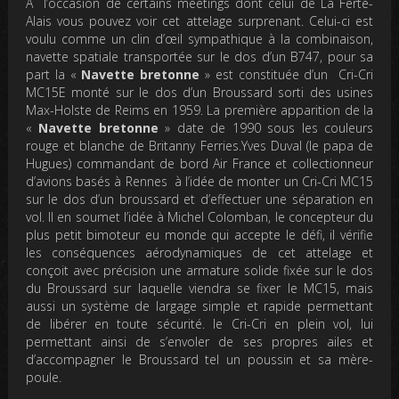
A l’occasion de certains meetings dont celui de La Ferté-
Alais vous pouvez voir cet attelage surprenant. Celui-ci est
voulu comme un clin d’œil sympathique à la combinaison,
navette spatiale transportée sur le dos d’un B747,
pour sa
part la «
Navette bretonne
» est constituée d’un Cri-Cri
MC15E monté sur le dos d’un Broussard sorti des usines
Max-Holste de Reims en 1959. La première apparition de la
«
Navette bretonne
» date de 1990 sous les couleurs
rouge et blanche de Britanny Ferries.Yves Duval (le papa de
Hugues) commandant de bord Air France et collectionneur
d’avions basés à Rennes à l’idée de monter un Cri-Cri MC15
sur le dos d’un broussard et d’effectuer une séparation en
vol. Il en soumet l’idée à Michel Colomban, le concepteur du
plus petit bimoteur eu monde qui accepte le défi, il vérifie
les conséquences aérodynamiques de cet attelage et
conçoit avec précision une armature solide fixée sur le dos
du Broussard sur laquelle viendra se fixer le MC15, mais
aussi un système de largage simple et rapide permettant
de libérer en toute sécurité. le Cri-Cri en plein vol, lui
permettant ainsi de s’envoler de ses propres ailes et
d’accompagner le Broussard tel un poussin et sa mère-
poule.