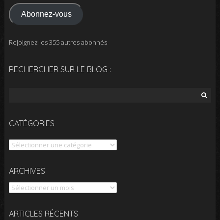
mail
Abonnez-vous
Rejoignez les 355 autres abonnés
RECHERCHER SUR LE BLOG :
Rechercher :
CATÉGORIES
Catégories
Archives
ARCHIVES
ARTICLES RÉCENTS