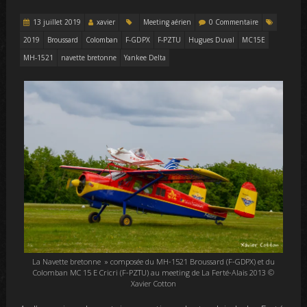
13 juillet 2019
xavier
Meeting aérien
0 Commentaire
2019
Broussard
Colomban
F-GDPX
F-PZTU
Hugues Duval
MC15E
MH-1521
navette bretonne
Yankee Delta
La Navette bretonne » composée du MH-1521 Broussard (F-GDPX) et du
Colomban MC 15 E Cricri (F-PZTU) au meeting de La Ferté-Alais 2013 ©
Xavier Cotton