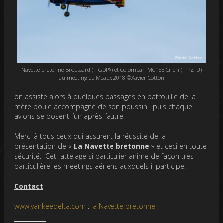
Navette bretonne Broussard (F-GDPX) et Colomban MC15E Cricri (F-PZTU)
au meeting de Meaux 2018 ©Xavier Cotton
on assiste alors à quelques passages en patrouille de la
mère poule accompagné de son poussin , puis chaque
avions se posent l’un après l’autre.
Merci à tous ceux qui assurent
la réussite de la
présentation de «
La Navette bretonne
» et ceci en toute
sécurité. Cet attelage si particulier anime de façon très
particulière les meetings aériens auxquels il participe.
Contact
www.yankeedelta.com
:
la Navette bretonne