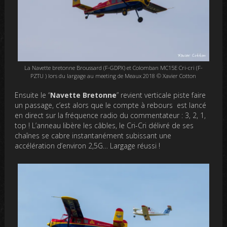
La Navette bretonne Broussard (F-GDPX) et Colomban MC15E Cri-cri (F-
PZTU ) lors du largage au meeting de Meaux 2018 © Xavier Cotton
Ensuite le “
Navette Bretonne
” revient verticale piste faire
un passage, c’est alors que
le compte à rebours est lancé
en direct sur la fréquence radio du commentateur
: 3, 2, 1,
top ! L’anneau libère les câbles, le Cri-Cri délivré de ses
chaînes se cabre instantanément subissant une
accélération d’environ 2,5G… Largage réussi !