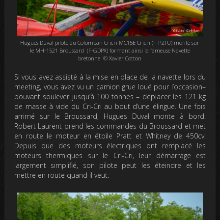
Hugues Duval pilote du Colomban Cricri MC15E Cricri (F-PZTU) monté sur
le MH-1521 Broussard (F-GDPX) formant ainsi la fameuse Navette
bretonne © Xavier Cotton
S
i vous avez assisté à la mise en place de la navette lors du
meeting,
vous avez vu un camion grue loué pour l’occasion–
pouvant soulever jusqu’à 100 tonnes – déplacer les 121 kg
de masse à vide du Cri-Cri au bout d’une élingue.
Une fois
arrimé sur le Broussard, Hugues Duval monte à bord.
Robert Laurent prend les commandes du Broussard et met
en route le moteur
en étoile
Pratt et Whitney de 450cv.
Depuis que des moteurs électriques ont remplacé les
moteurs thermiques sur le Cri-Cri, leur démarrage est
largement simplifié,
son pilote peut les éteindre et les
mettre en route quand il veut.