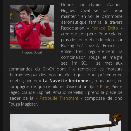
Depuis une dizaine d’année,
Hugues Duval se bat pour
maintenir en vol le patrimoine
aéronautique familial à travers
l’association «
Yankee Delta
»
crée par son père. Pour cela en
plus de son métier de pilote sur
Boeing 777 chez Air France , il
enfile très régulièrement la
Hugues Duval
combinaison rouge et malgré
ses 1m 90, il se met aux
commandes du Cri-Cri dont il a remplacé les moteurs
thermiques par des moteurs électriques, pour présenter en
meeting aérien «
La Navette bretonne
« , mais aussi, en
compagnie de quatre pilotes d’exception (
Jack Krine
, Pierre
Fages, Claude Espinet, Arnaud Kervella) il prend la place de
leader de la «
Patrouille Tranchant
» composée de cinq
Fouga Magister.