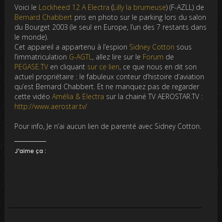
Voici le
Lockheed 12 A Electra
(
Lilly la brumeuse
) (F-AZLL) de
Bernard Chabbert
pris en photo sur le parking lors du salon
du Bourget 2003 (le seul en Europe, l’un des 7 restants dans
le monde).
Cet appareil a appartenu à l’espion
Sidney Cotton
sous
l’immatriculation
G-AGTL
, allez lire sur le
Forum
de
PEGASE.TV
en cliquant
sur ce lien
, ce que nous en dit son
actuel propriétaire : le fabuleux conteur d’histoire d’aviation
qu’est Bernard Chabbert. Et ne manquez pas de regarder
cette vidéo
Amélia & Electra
sur la chainé TV AEROSTAR.TV :
http://www.aerostar.tv/
Pour info, Je n’ai aucun lien de parenté avec Sidney Cotton.
J’aime ça :