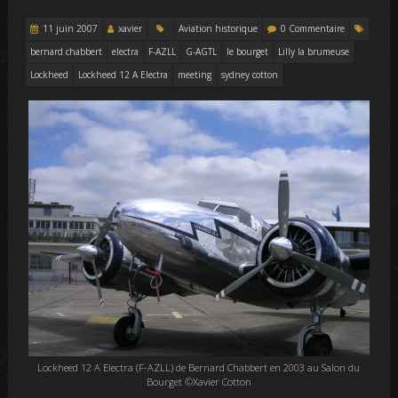
11 juin 2007
xavier
Aviation historique
0 Commentaire
bernard chabbert
electra
F-AZLL
G-AGTL
le bourget
Lilly la brumeuse
Lockheed
Lockheed 12 A Electra
meeting
sydney cotton
Lockheed 12 A Electra (F-AZLL) de Bernard Chabbert en 2003 au Salon du
Bourget ©Xavier Cotton