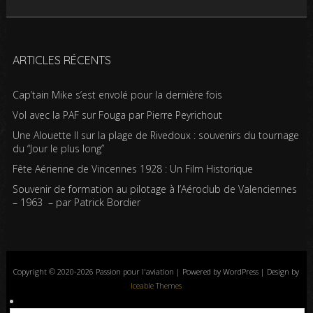
ARTICLES RÉCENTS
Cap’tain Mike s’est envolé pour la dernière fois
Vol avec la PAF sur Fouga par Pierre Peyrichout
Une Alouette II sur la plage de Rivedoux : souvenirs du tournage
du “Jour le plus long”
Fête Aérienne de Vincennes 1928 : Un Film Historique
Souvenir de formation au pilotage à l’Aéroclub de Valenciennes
– 1963 – par Patrick Bordier
Copyright © 2020-2026 Passion pour l'aviation | Powered by WordPress | Design by
Iceable Themes
Accueil
Blog
Albums photos
Histoires de l’aviation
Contrôle aérien