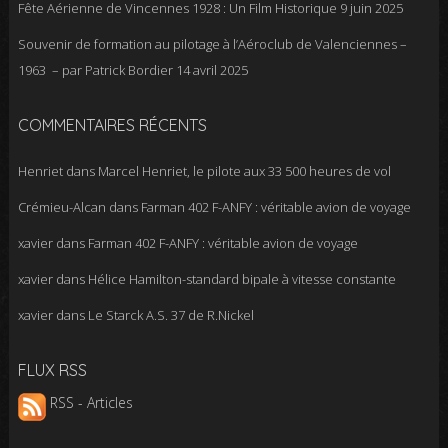
Fête Aérienne de Vincennes 1928 : Un Film Historique
9 juin 2025
Souvenir de formation au pilotage à l’Aéroclub de Valenciennes –
1963 – par Patrick Bordier
14 avril 2025
COMMENTAIRES RÉCENTS
Henriet
dans
Marcel Henriet, le pilote aux 33 500 heures de vol
Crémieu-Alcan
dans
Farman 402 F-ANFY : véritable avion de voyage
xavier
dans
Farman 402 F-ANFY : véritable avion de voyage
xavier
dans
Hélice Hamilton-standard bipale à vitesse constante
xavier
dans
Le Starck A.S. 37 de R.Nickel
FLUX RSS
RSS - Articles