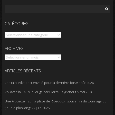
Rechercher :
CATÉGORIES
Catégories
Archives
ARCHIVES
ARTICLES RÉCENTS
Cap’tain Mike s’est envolé pour la dernière fois
6 août 2026
Vol avec la PAF sur Fouga par Pierre Peyrichout
5 mai 2026
Une Alouette II sur la plage de Rivedoux : souvenirs du tournage du
“Jour le plus long”
27 juin 2025