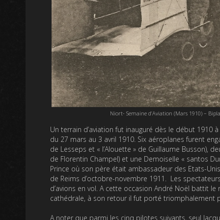
Niort- Semaine d’Aviation (Mars 1910) – Biplan 
Un terrain d’aviation fut inauguré dès le début 1910 à
du 27 mars au 3 avril 1910. Six aéroplanes furent engag
de Lesseps et « l’Alouette » de Guillaume Busson), deux
de Florentin Champel) et une Demoiselle « santos D
Prince où son père était ambassadeur des Etats-Unis,
de Reims d’octobre-novembre 1911. Les spectateurs fu
d’avions en vol. A cette occasion André Noël battit le 
cathédrale, à son retour il fut porté triomphalement 
A noter que parmi les cinq pilotes suivants, seul Jacq