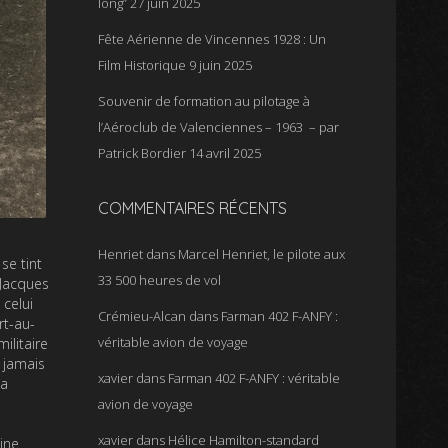
long”
27 juin 2025
Fête Aérienne de Vincennes 1928 : Un
Film Historique
9 juin 2025
Souvenir de formation au pilotage à
l’Aéroclub de Valenciennes – 1963 – par
Patrick Bordier
14 avril 2025
COMMENTAIRES RÉCENTS
Henriet
dans
Marcel Henriet, le pilote aux
se tint
33 500 heures de vol
 Jacques
 celui
Crémieu-Alcan
dans
Farman 402 F-ANFY :
rt-au-
véritable avion de voyage
ilitaire
 jamais
xavier
dans
Farman 402 F-ANFY : véritable
sa
avion de voyage
xavier
dans
Hélice Hamilton-standard
ine