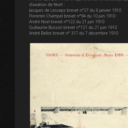
d’aviation de Niort :
Jacques de Lesseps brevet n°27 du 6 janvier 1910
Florentin Champel brevet n°94 du 10 juin 1910
André Noel brevet n°122 du 21 juin 1910
Guillaume Busson brevet n°121 du 21 juin 1910
André Bellot brevet n° 317 du 7 décembre 1910