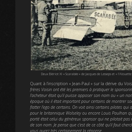
Deux Blériot XI « Scarabée » de Jacques de Lesseps et « l’Alouet
Quant à l’inscription « Jean-Paul » sur la dérive du Voi
frères Voisin ont été les premiers à pratiquer le sponsori
l’acheteur était qu’il puisse apposer son nom ou « un nom 
époque où il était important pour certains de montrer son 
flatter l’ego de certains. On voit ainsi certains pilotes qu
pour le britannique Wolseley ou encore Louis Paulhan qui 
porté était celui du généreux sponsor qui ne pilotait pas m
de son nom. Je pense que c’est de ce côté qu’il faut cherch
vous aurez très certainement la réponse.