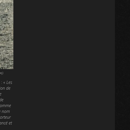
oq)
 : «
Les
tion de
e
de
n comme
le nom
porteur
nancé et