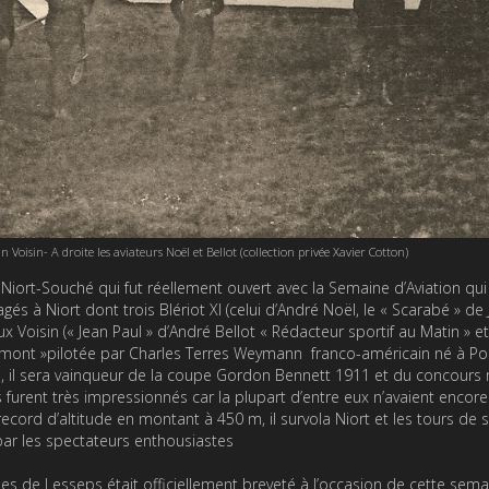
Voisin- A droite les aviateurs Noël et Bellot (collection privée Xavier Cotton)
 Niort-Souché qui fut réellement ouvert avec la Semaine d’Aviation qui 
és à Niort dont trois Blériot XI (celui d’André Noël, le « Scarabé » de
 Voisin (« Jean Paul » d’André Bellot « Rédacteur sportif au Matin » et
umont »pilotée par Charles Terres Weymann franco-américain né à Po
 il sera vainqueur de la coupe Gordon Bennett 1911 et du concours m
rent très impressionnés car la plupart d’entre eux n’avaient encore
record d’altitude en montant à 450 m, il survola Niort et les tours de 
par les spectateurs enthousiastes
ues de Lesseps était officiellement breveté à l’occasion de cette sema