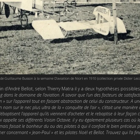
te de Guillaume Busson à la semaine D’aviation de Niort en 1910 (collection privée Didier Lec
sin d’André Bellot, selon Thierry Matra il y a deux hypothèses possibles
ng dans le domaine de l’aviation. A savoir que l’un des facteurs de satisfac
» sur l’appareil tout en faisant abstraction de celui du constructeur. A un
nom sur le nec plus ultra de la « conquête de l’air », c’était une manière 
i débaptisent l’appareil qu’ils viennent d’acheter et le rebaptise à leur faço
appelle ses différents Voisin Octavie. il y eu également plusieurs cas où 
ais faisait le bonheur du ou des pilotes à qui il confiait le bien précieux 
er concernant « Jean-Paul » et les pilotes Noël et Bellot. Trouvez qui l’a fi