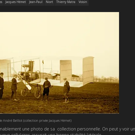
ps
Jacques Hémet
Jean-Paul
Niort
Thierry Matra
Voisin
de André Belllot (collection privée Jacques Hémet)
mablement une photo de sa collection personnelle. On peut y voir un
ueue cellulaires assurait une bonne stabilité latérale.