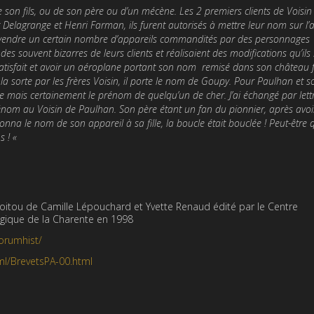
 son fils, ou de son père ou d’un mécène. Les 2 premiers clients de Voisin
Delagrange et Henri Farman, ils furent autorisés à mettre leur nom sur l’a
de vendre un certain nombre d’appareils commandités par des personnages
es souvent bizarres de leurs clients et réalisaient des modifications qu’ils
 satisfait et avoir un aéroplane portant son nom remisé dans son château f
 la sorte par les frères Voisin, il porte le nom de Goupy. Pour Paulhan et s
ine mais certainement le prénom de quelqu’un de cher. J’ai échangé par lettr
énom au Voisin de Paulhan. Son père étant un fan du pionnier, après avoir
na le nom de son appareil à sa fille, la boucle était bouclée ! Peut-être 
s ! «
Poitou de Camille Lépouchard et Yvette Renaud édité par le Centre
ique de la Charente en 1998
orumhist/
tml/BrevetsPA-00.html