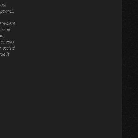
 qui
ppareil.
 savaient
aisait
on
es voici
 assisté
que le