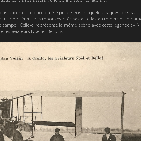
rconstances cette photo a été prise ? Posant quelques questions sur
ra m’apportèrent des réponses précises et je les en remercie. En partic
elcampe. Celle-ci représente la même scène avec cette légende : « Ni
 les aviateurs Noël et Bellot ».