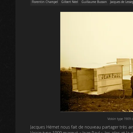
Florentin Champel
Gilbert Nëel
Guillaume Busson
Jacques de Lesse
Voisin type 1909 
Jacques Hémet nous fait de nouveau partager très ai
Voisin type 1909 marqué « Jean Paul », les ailes et la q