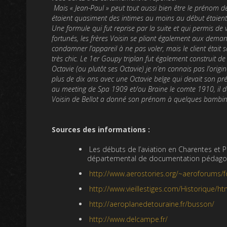
Mais « Jean-Paul » peut tout aussi bien être le prénom de
étaient quasiment des intimes au moins au début étaient 
Une formule qui fut reprise par la suite et qui permis 
fortunés, les frères Voisin se pliant également aux demand
condamner l’appareil à ne pas voler, mais le client était
très chic. Le 1er Goupy triplan fut également construit de
Octavie (ou plutôt ses Octavie) je n’en connais pas l’orig
plus de dix ans avec une Octavie belge qui devait son pr
au meeting de Spa 1909 et/ou Braine le comte 1910, il don
Voisin de Bellot a donné son prénom à quelques bambin
Sources des informations :
Les débuts de l’aviation en Charentes et 
départemental de documentation pédagog
http://www.aerostories.org/~aeroforums/f
http://www.vieillestiges.com/Historique/h
http://aeroplanedetouraine.fr/busson/
http://www.delcampe.fr/