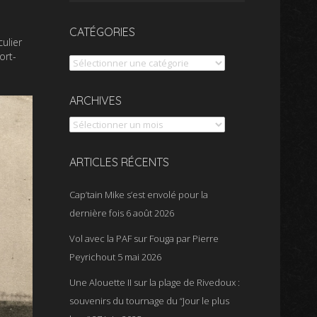
CATÉGORIES
ulier
ort-
Catégories
Archives
ARCHIVES
ARTICLES RÉCENTS
Cap’tain Mike s’est envolé pour la
dernière fois
6 août 2026
Vol avec la PAF sur Fouga par Pierre
Peyrichout
5 mai 2026
Une Alouette II sur la plage de Rivedoux :
souvenirs du tournage du “Jour le plus