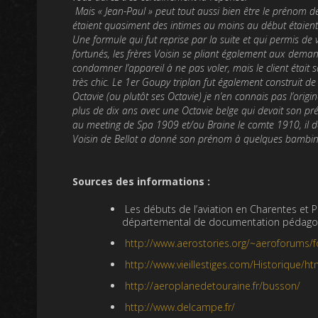
Mais « Jean-Paul » peut tout aussi bien être le prénom de
étaient quasiment des intimes au moins au début étaient 
Une formule qui fut reprise par la suite et qui permis 
fortunés, les frères Voisin se pliant également aux demand
condamner l’appareil à ne pas voler, mais le client était
très chic. Le 1er Goupy triplan fut également construit de
Octavie (ou plutôt ses Octavie) je n’en connais pas l’orig
plus de dix ans avec une Octavie belge qui devait son pr
au meeting de Spa 1909 et/ou Braine le comte 1910, il don
Voisin de Bellot a donné son prénom à quelques bambin
Sources des informations :
Les débuts de l’aviation en Charentes et 
départemental de documentation pédagog
http://www.aerostories.org/~aeroforums/f
http://www.vieillestiges.com/Historique/h
http://aeroplanedetouraine.fr/busson/
http://www.delcampe.fr/