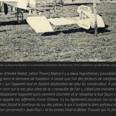
te de Guillaume Busson à la semaine D’aviation de Niort en 1910 (collection privée Didier Lec
sin d’André Bellot, selon Thierry Matra il y a deux hypothèses possibles
ng dans le domaine de l’aviation. A savoir que l’un des facteurs de satisfac
» sur l’appareil tout en faisant abstraction de celui du constructeur. A un
nom sur le nec plus ultra de la « conquête de l’air », c’était une manière 
i débaptisent l’appareil qu’ils viennent d’acheter et le rebaptise à leur faço
appelle ses différents Voisin Octavie. il y eu également plusieurs cas où 
ais faisait le bonheur du ou des pilotes à qui il confiait le bien précieux 
er concernant « Jean-Paul » et les pilotes Noël et Bellot. Trouvez qui l’a fi