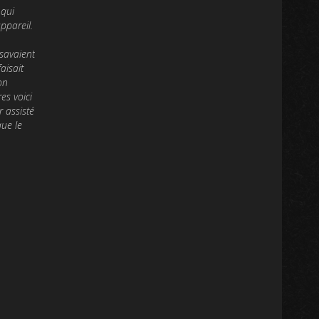
 qui
ppareil.
 savaient
aisait
on
es voici
 assisté
que le