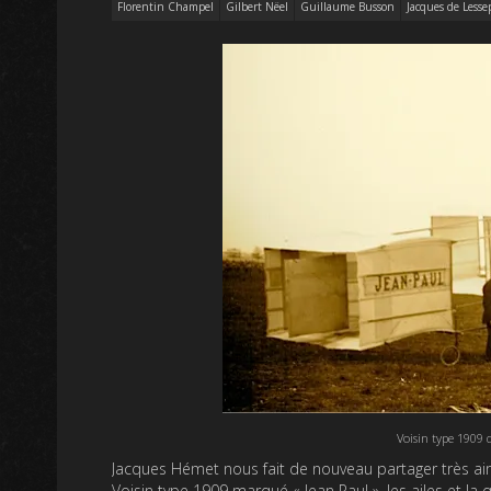
Florentin Champel
Gilbert Nëel
Guillaume Busson
Jacques de Lesse
Voisin type 1909 
Jacques Hémet nous fait de nouveau partager très ai
Voisin type 1909 marqué « Jean Paul », les ailes et la q