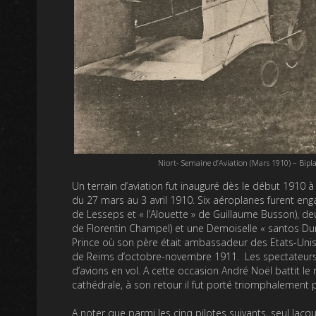
Niort- Semaine d’Aviation (Mars 1910) – Biplan 
Un terrain d’aviation fut inauguré dès le début 1910 à
du 27 mars au 3 avril 1910. Six aéroplanes furent engag
de Lesseps et « l’Alouette » de Guillaume Busson), deux
de Florentin Champel) et une Demoiselle « santos D
Prince où son père était ambassadeur des Etats-Unis,
de Reims d’octobre-novembre 1911. Les spectateurs fu
d’avions en vol. A cette occasion André Noël battit le 
cathédrale, à son retour il fut porté triomphalement 
A noter que parmi les cinq pilotes suivants, seul Jacq