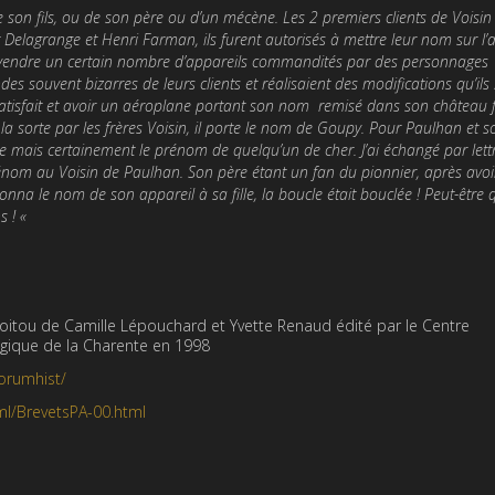
 son fils, ou de son père ou d’un mécène. Les 2 premiers clients de Voisin
Delagrange et Henri Farman, ils furent autorisés à mettre leur nom sur l’a
de vendre un certain nombre d’appareils commandités par des personnages
es souvent bizarres de leurs clients et réalisaient des modifications qu’ils
 satisfait et avoir un aéroplane portant son nom remisé dans son château f
 la sorte par les frères Voisin, il porte le nom de Goupy. Pour Paulhan et s
ine mais certainement le prénom de quelqu’un de cher. J’ai échangé par lettr
énom au Voisin de Paulhan. Son père étant un fan du pionnier, après avoir
na le nom de son appareil à sa fille, la boucle était bouclée ! Peut-être 
s ! «
Poitou de Camille Lépouchard et Yvette Renaud édité par le Centre
ique de la Charente en 1998
orumhist/
tml/BrevetsPA-00.html