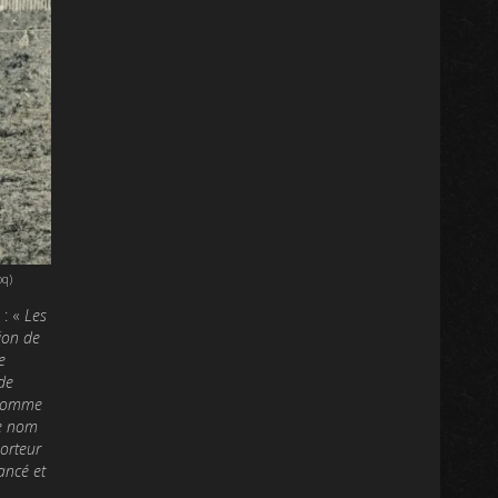
oq)
 : «
Les
tion de
e
de
n comme
le nom
porteur
nancé et