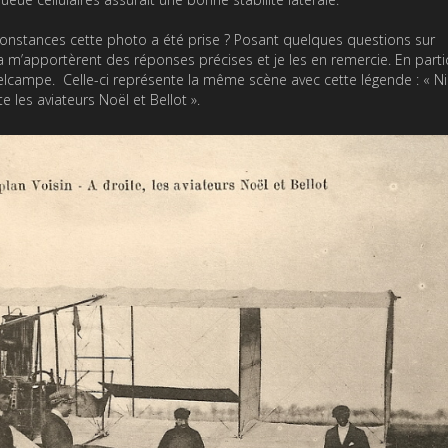
rconstances cette photo a été prise ? Posant quelques questions sur
ra m’apportèrent des réponses précises et je les en remercie. En partic
elcampe. Celle-ci représente la même scène avec cette légende : « Ni
 les aviateurs Noël et Bellot ».