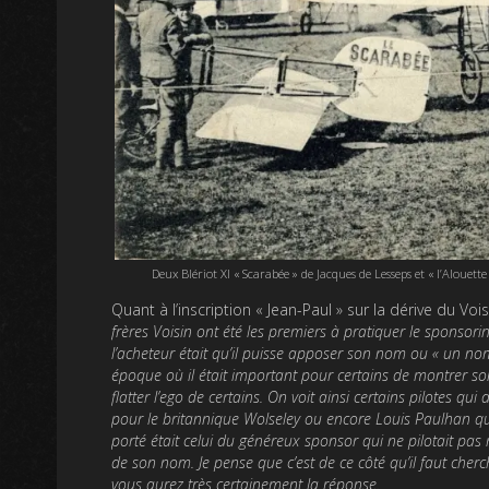
Deux Blériot XI « Scarabée » de Jacques de Lesseps et « l’Alouet
Quant à l’inscription « Jean-Paul » sur la dérive du Voi
frères Voisin ont été les premiers à pratiquer le sponsori
l’acheteur était qu’il puisse apposer son nom ou « un nom 
époque où il était important pour certains de montrer son 
flatter l’ego de certains. On voit ainsi certains pilotes qu
pour le britannique Wolseley ou encore Louis Paulhan qui 
porté était celui du généreux sponsor qui ne pilotait pas m
de son nom. Je pense que c’est de ce côté qu’il faut cherch
vous aurez très certainement la réponse.