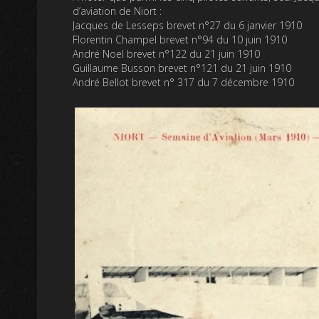
d’aviation de Niort :
Jacques de Lesseps brevet n°27 du 6 janvier 1910
Florentin Champel brevet n°94 du 10 juin 1910
André Noel brevet n°122 du 21 juin 1910
Guillaume Busson brevet n°121 du 21 juin 1910
André Bellot brevet n° 317 du 7 décembre 1910