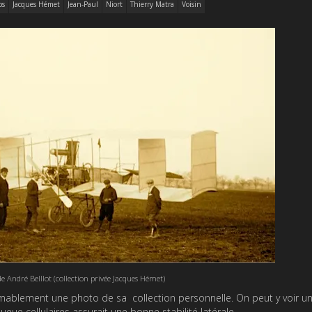
ps
Jacques Hémet
Jean-Paul
Niort
Thierry Matra
Voisin
de André Belllot (collection privée Jacques Hémet)
mablement une photo de sa collection personnelle. On peut y voir un
ueue cellulaires assurait une bonne stabilité latérale.