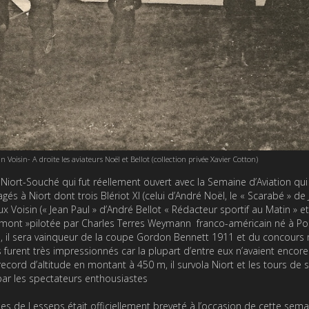
Voisin- A droite les aviateurs Noël et Bellot (collection privée Xavier Cotton)
 Niort-Souché qui fut réellement ouvert avec la Semaine d’Aviation qui 
és à Niort dont trois Blériot XI (celui d’André Noël, le « Scarabé » de
 Voisin (« Jean Paul » d’André Bellot « Rédacteur sportif au Matin » et
umont »pilotée par Charles Terres Weymann franco-américain né à Po
 il sera vainqueur de la coupe Gordon Bennett 1911 et du concours m
rent très impressionnés car la plupart d’entre eux n’avaient encore
record d’altitude en montant à 450 m, il survola Niort et les tours de 
par les spectateurs enthousiastes
ues de Lesseps était officiellement breveté à l’occasion de cette sema