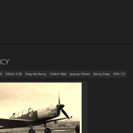
NCY
36
ERALA 3/38
Essey-lès-Nancy
Gilbert Nëel
Jacques Hémet
Nancy-Essey
SIPA 121