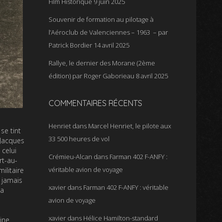
Film Historique
9 juin 2025
Souvenir de formation au pilotage à
l’Aéroclub de Valenciennes – 1963 – par
Patrick Bordier
14 avril 2025
Rallye, le dernier des Morane (2ème
édition) par Roger Gaborieau
8 avril 2025
COMMENTAIRES RÉCENTS
Henriet
dans
Marcel Henriet, le pilote aux
se tint
33 500 heures de vol
 Jacques
 celui
Crémieu-Alcan
dans
Farman 402 F-ANFY :
rt-au-
véritable avion de voyage
ilitaire
 jamais
xavier
dans
Farman 402 F-ANFY : véritable
sa
avion de voyage
xavier
dans
Hélice Hamilton-standard
ine