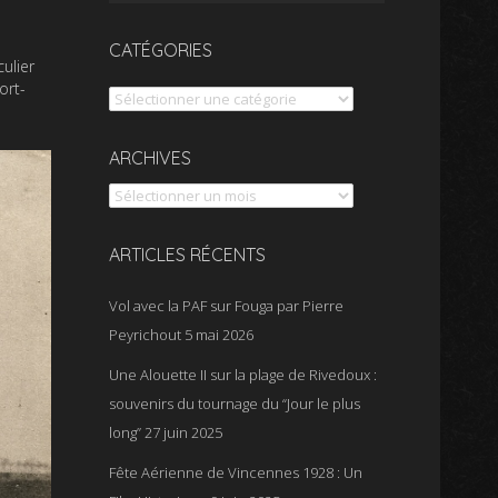
CATÉGORIES
ulier
ort-
Catégories
Archives
ARCHIVES
ARTICLES RÉCENTS
Vol avec la PAF sur Fouga par Pierre
Peyrichout
5 mai 2026
Une Alouette II sur la plage de Rivedoux :
souvenirs du tournage du “Jour le plus
long”
27 juin 2025
Fête Aérienne de Vincennes 1928 : Un