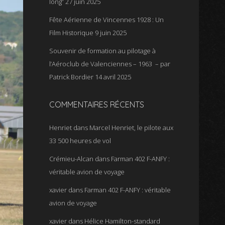
long”
27 juin 2025
Fête Aérienne de Vincennes 1928 : Un
Film Historique
9 juin 2025
Souvenir de formation au pilotage à
l’Aéroclub de Valenciennes – 1963 – par
Patrick Bordier
14 avril 2025
COMMENTAIRES RÉCENTS
Henriet
dans
Marcel Henriet, le pilote aux
33 500 heures de vol
Crémieu-Alcan
dans
Farman 402 F-ANFY :
véritable avion de voyage
xavier
dans
Farman 402 F-ANFY : véritable
avion de voyage
xavier
dans
Hélice Hamilton-standard