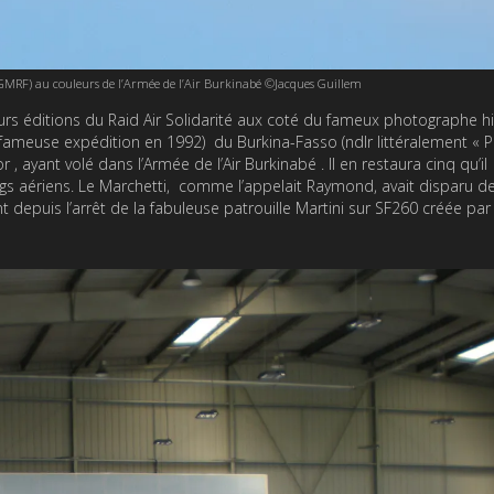
GMRF) au couleurs de l’Armée de l’Air Burkinabé ©Jacques Guillem
urs éditions du Raid Air Solidarité aux coté du fameux photographe hi
e fameuse expédition en 1992) du Burkina-Fasso (ndlr littéralement « 
, ayant volé dans l’Armée de l’Air Burkinabé . Il en restaura cinq qu’il
 aériens. Le Marchetti, comme l’appelait Raymond, avait disparu de
puis l’arrêt de la fabuleuse patrouille Martini sur SF260 créée par