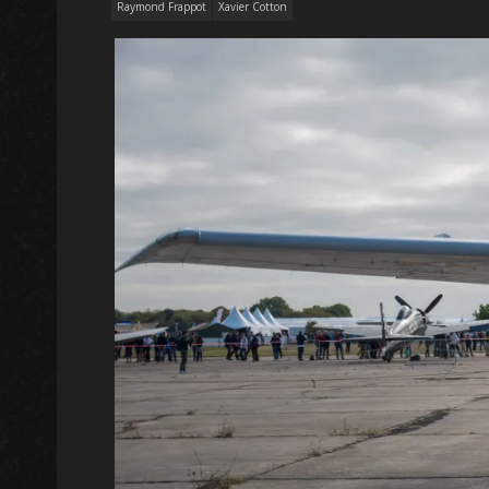
Raymond Frappot
Xavier Cotton