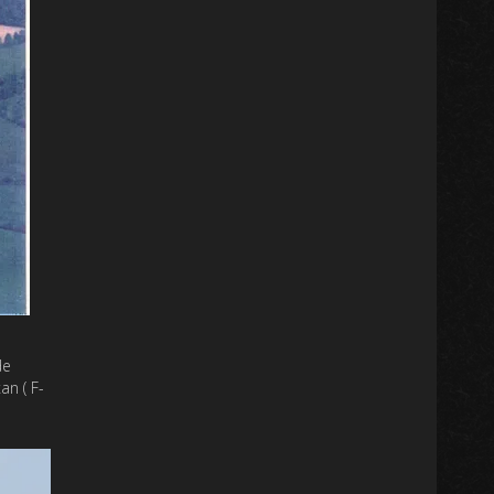
de
an ( F-