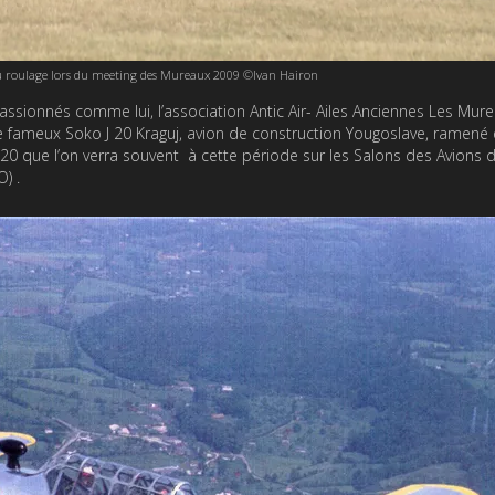
u roulage lors du meeting des Mureaux 2009 ©Ivan Hairon
assionnés comme lui, l’association Antic Air- Ailes Anciennes Les Mure
le fameux Soko J 20 Kraguj, avion de construction Yougoslave, ramené 
J 20 que l’on verra souvent à cette période sur les Salons des Avions 
) .