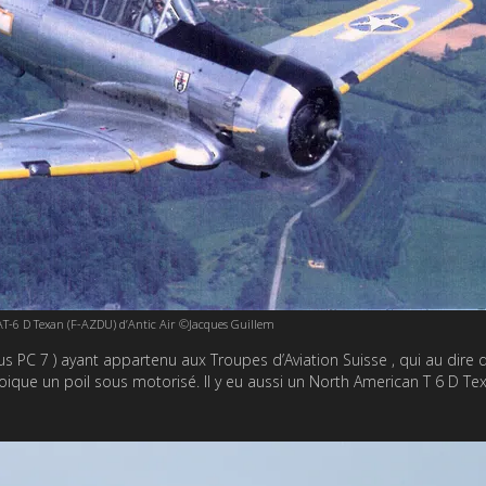
T-6 D Texan (F-AZDU) d’Antic Air ©Jacques Guillem
atus PC 7 ) ayant appartenu aux Troupes d’Aviation Suisse , qui au dire 
que un poil sous motorisé. Il y eu aussi un North American T 6 D Tex