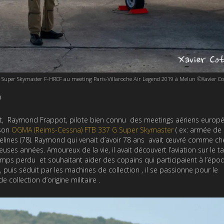
Super Skymaster F-HRCF au meeting Paris-Villaroche Air Legend 2019 à Melun ©Xavier C
n
ffet, Raymond Frappot, pilote bien connu des meetings aériens europ
 son
OGMA (Reims-Cessna) FTB 337 G Super Skymaster
( ex: armée de l
elines (78). Raymond qui venait d’avoir 78 ans avait œuvré comme ch
es années. Amoureux de la vie, il avait découvert l’aviation sur le ta
temps perdu et souhaitant aider des copains qui participaient à l’épo
 puis séduit par les machines de collection , il se passionne pour le
 collection d’origine militaire .