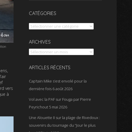
CATÉGORIES
Catégories
Archives
ARCHIVES
otton
ARTICLES RÉCENTS
éens,
’air
Cap’tain Mike s’est envolé pour la
ef
rd vers
dernière fois
6 août 2026
que à
Vol avec la PAF sur Fouga par Pierre
Peyrichout
5 mai 2026
Une Alouette II sur la plage de Rivedoux :
souvenirs du tournage du “Jour le plus