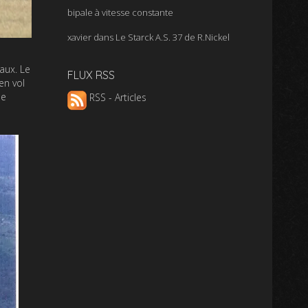
bipale à vitesse constante
xavier
dans
Le Starck A.S. 37 de R.Nickel
aux. Le
FLUX RSS
en vol
de
RSS - Articles