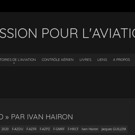
SSION POUR L'AVIAT
TOIRES DE L’AVIATION
CONTRÔLE AÉRIEN
LIVRES
LIENS
A PROPOS
 » PAR IVAN HAIRON
2020
F-AZDU
F-AZFR
F-AZPZ
F-GMRF
F-HRCF
Ivan Hairon
Jacques GUILLEM