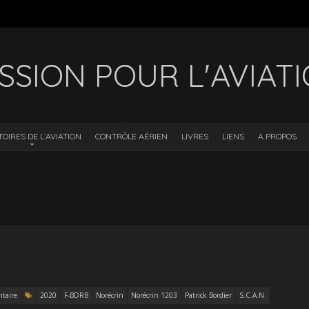
SSION POUR L'AVIAT
TOIRES DE L’AVIATION
CONTRÔLE AÉRIEN
LIVRES
LIENS
A PROPOS
taire
2020
F-BDRB
Norécrin
Norécrin 1203
Patrick Bordier
S.C.A.N.