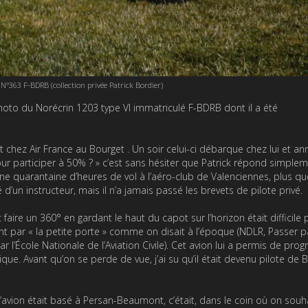
N°363 F-BDRB (collection privée Patrick Bordier)
 photo du Norécrin 1203 type VI immatriculé F-BDRB dont il a été
rt chez Air France au Bourget . Un soir celui-ci débarque chez lui et an
our participer à 50% ? » c’est sans hésiter que Patrick répond simplem
n une quarantaine d’heures de vol à l’aéro-club de Valenciennes, plus q
 d’un instructeur, mais il n’a jamais passé les brevets de pilote privé.
faire un 360° en gardant le haut du capot sur l’horizon était difficile 
nt par « la petite porte » comme on disait à l’époque (NDLR, Passer pa
r l’École Nationale de l’Aviation Civile). Cet avion lui a permis de prog
rique. Avant qu’on se perde de vue, j’ai su qu’il était devenu pilote de 
’avion était basé à Persan-Beaumont, c’était, dans le coin où on souha