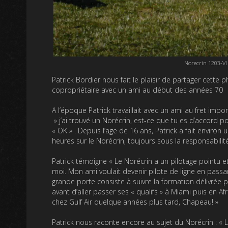
Norecrin 1203-VI 
Patrick Bordier nous fait le plaisir de partager cette
copropriétaire avec un ami au début des années 70
A l’époque Patrick travaillait avec un ami au fret impo
» j’ai trouvé un Norécrin, est-ce que tu es d’accord p
« OK » . Depuis l’age de 16 ans, Patrick a fait enviro
heures sur le Norécrin, toujours sous la responsabilité
Patrick témoigne « Le Norécrin a un pilotage pointu et 
moi. Mon ami voulait devenir pilote de ligne en passa
grande porte consiste à suivre la formation délivrée pa
avant d’aller passer ses « qualifs » à Miami puis en Af
chez Gulf Air quelque années plus tard, Chapeau! »
Patrick nous raconte encore au sujet du Norécrin : « L