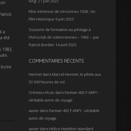
long”
27 juin 2025
 on
Fête Aérienne de Vincennes 1928 : Un
atrick
Film Historique
9 juin 2025
Souvenir de formation au pilotage à
l a
l’Aéroclub de Valenciennes – 1963 – par
 a été
Patrick Bordier
14 avril 2025
n 1983,
uite.
COMMENTAIRES RÉCENTS
’écrire
Henriet
dans
Marcel Henriet, le pilote aux
33 500 heures de vol
Crémieu-Alcan
dans
Farman 402 F-ANFY :
véritable avion de voyage
xavier
dans
Farman 402 F-ANFY : véritable
avion de voyage
xavier
dans
Hélice Hamilton-standard