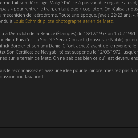
rmettait son décollage. Malgré l’hélice à pas variable réglable au sol,
pais » pour rentrer le train, en tant que « copilote ». On réalisait nous
mécanicien de l’aérodrome. Toute une époque, j’avais 22/23 ans! ». P
vendu à
Louis Schmidt pilote photographe aérien de Metz
.
 à l’Aéroclub de la Beauce (Étampes) du 18/12/1957 au 15.02.1961. i
elieu. Puis c’est la Société Servo-Contact. (Toussus-le-Noble) qui en
ick Bordier et son ami Daniel C l’ont acheté avant de le revendre le
. Son Certificat de Navigabilité est suspendu le 12/06/1972. Jusqu’e
ies sur le terrain de Metz. On ne sait pas bien ce qu’il est devenu ens
us le reconnaissez et avez une idée pour le joindre n’hésitez pas à m
@passionpourlaviation.fr