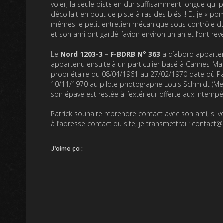
voler, la seule piste en dur suffisamment longue qui pe
décollait en bout de piste à ras des blés !! Et je « pom
mêmes le petit entretien mécanique sous contrôle du 
et son ami ont gardé l’avion environ un an et l’ont re
Le
Nord 1203-3 – F-BDRB
N° 363
a d’abord appartenu
appartenu ensuite à un particulier basé à Cannes-Mand
propriétaire du 08/04/1961 au 27/02/1970 date où Patr
10/11/1970 au pilote photographe Louis Schmidt (Metz)
son épave est restée à l’extérieur offerte aux intempér
Patrick souhaite reprendre contact avec son ami, si vo
à l’adresse contact du site, je transmettrai : contact
J’aime ça :