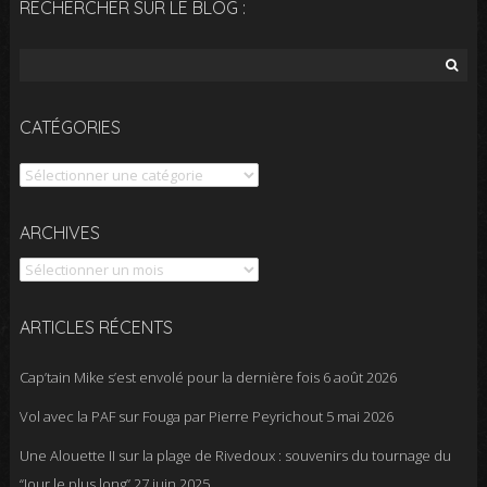
RECHERCHER SUR LE BLOG :
Rechercher :
CATÉGORIES
Catégories
Archives
ARCHIVES
ARTICLES RÉCENTS
Cap’tain Mike s’est envolé pour la dernière fois
6 août 2026
Vol avec la PAF sur Fouga par Pierre Peyrichout
5 mai 2026
Une Alouette II sur la plage de Rivedoux : souvenirs du tournage du
“Jour le plus long”
27 juin 2025