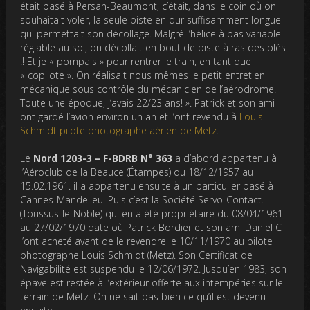
était basé à Persan-Beaumont, c’était, dans le coin où on
souhaitait voler, la seule piste en dur suffisamment longue
qui permettait son décollage. Malgré l’hélice à pas variable
réglable au sol, on décollait en bout de piste à ras des blés
!! Et je « pompais » pour rentrer le train, en tant que
« copilote ». On réalisait nous mêmes le petit entretien
mécanique sous contrôle du mécanicien de l’aérodrome.
Toute une époque, j’avais 22/23 ans! ». Patrick et son ami
ont gardé l’avion environ un an et l’ont revendu à
Louis
Schmidt pilote photographe aérien de Metz
.
Le
Nord 1203-3 – F-BDRB
N° 363
a d’abord appartenu à
l’Aéroclub de la Beauce (Étampes) du 18/12/1957 au
15.02.1961. il a appartenu ensuite à un particulier basé à
Cannes-Mandelieu. Puis c’est la Société Servo-Contact.
(Toussus-le-Noble) qui en a été propriétaire du 08/04/1961
au 27/02/1970 date où Patrick Bordier et son ami Daniel C
l’ont acheté avant de le revendre le 10/11/1970 au pilote
photographe Louis Schmidt (Metz). Son Certificat de
Navigabilité est suspendu le 12/06/1972. Jusqu’en 1983, son
épave est restée à l’extérieur offerte aux intempéries sur le
terrain de Metz. On ne sait pas bien ce qu’il est devenu