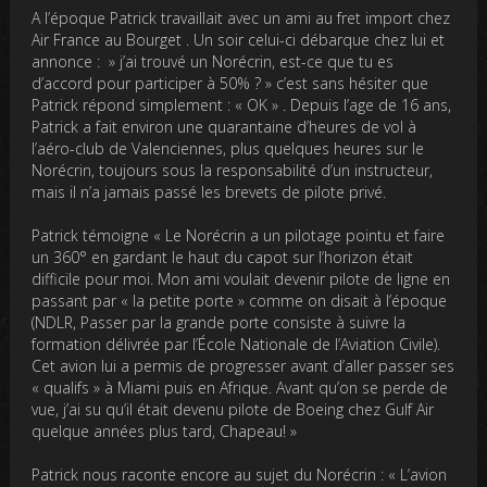
A l’époque Patrick travaillait avec un ami au fret import chez
Air France au Bourget . Un soir celui-ci débarque chez lui et
annonce : » j’ai trouvé un Norécrin, est-ce que tu es
d’accord pour participer à 50% ? » c’est sans hésiter que
Patrick répond simplement : « OK » . Depuis l’age de 16 ans,
Patrick a fait environ une quarantaine d’heures de vol à
l’aéro-club de Valenciennes, plus quelques heures sur le
Norécrin, toujours sous la responsabilité d’un instructeur,
mais il n’a jamais passé les brevets de pilote privé.
Patrick témoigne « Le Norécrin a un pilotage pointu et faire
un 360° en gardant le haut du capot sur l’horizon était
difficile pour moi. Mon ami voulait devenir pilote de ligne en
passant par « la petite porte » comme on disait à l’époque
(NDLR, Passer par la grande porte consiste à suivre la
formation délivrée par l’École Nationale de l’Aviation Civile).
Cet avion lui a permis de progresser avant d’aller passer ses
« qualifs » à Miami puis en Afrique. Avant qu’on se perde de
vue, j’ai su qu’il était devenu pilote de Boeing chez Gulf Air
quelque années plus tard, Chapeau! »
Patrick nous raconte encore au sujet du Norécrin : « L’avion