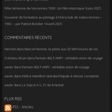
Fête Aérienne de Vincennes 1928 : Un Film Historique
9 juin 2025
Souvenir de formation au pilotage à l’Aéroclub de Valenciennes –
1963 – par Patrick Bordier
14 avril 2025
COMMENTAIRES RÉCENTS
Henriet
dans
Marcel Henriet, le pilote aux 33 500 heures de vol
Crémieu-Alcan
dans
Farman 402 F-ANFY : véritable avion de voyage
xavier
dans
Farman 402 F-ANFY : véritable avion de voyage
xavier
dans
Hélice Hamilton-standard bipale à vitesse constante
xavier
dans
Le Starck A.S. 37 de R.Nickel
FLUX RSS
RSS - Articles