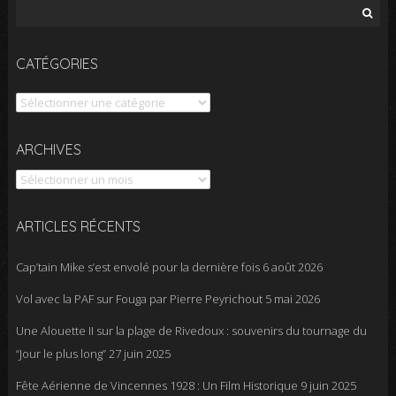
Rechercher :
CATÉGORIES
Catégories
Archives
ARCHIVES
ARTICLES RÉCENTS
Cap’tain Mike s’est envolé pour la dernière fois
6 août 2026
Vol avec la PAF sur Fouga par Pierre Peyrichout
5 mai 2026
Une Alouette II sur la plage de Rivedoux : souvenirs du tournage du
“Jour le plus long”
27 juin 2025
Fête Aérienne de Vincennes 1928 : Un Film Historique
9 juin 2025