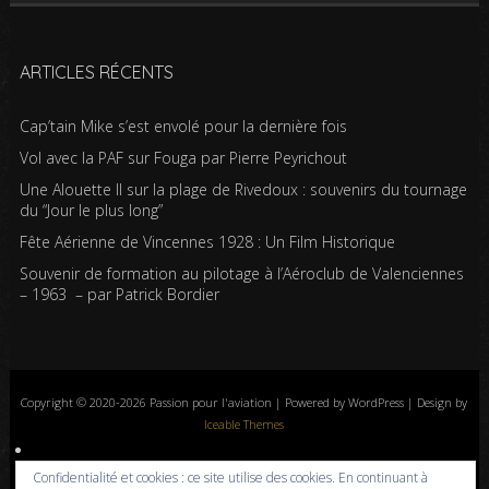
ARTICLES RÉCENTS
Cap’tain Mike s’est envolé pour la dernière fois
Vol avec la PAF sur Fouga par Pierre Peyrichout
Une Alouette II sur la plage de Rivedoux : souvenirs du tournage
du “Jour le plus long”
Fête Aérienne de Vincennes 1928 : Un Film Historique
Souvenir de formation au pilotage à l’Aéroclub de Valenciennes
– 1963 – par Patrick Bordier
Copyright © 2020-2026 Passion pour l'aviation | Powered by WordPress | Design by
Iceable Themes
Accueil
Blog
Albums photos
Histoires de l’aviation
Contrôle aérien
Confidentialité et cookies : ce site utilise des cookies. En continuant à
Livres
Liens
A propos
Contact
Politique de confidentialité