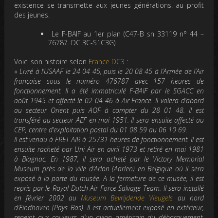
existence se transmette aux jeunes générations. au profit
des jeunes.
Le F-BAIF au 1er plan (C47-B sn 33119 n° 44 –
76787. DC 3C-S1C3G)
Voici son histoire selon
France DC3
:
«
Livré à l’USAAF le 24 04 45, puis le 20 08 45 à l’Armée de l’Air
française sous le numéro 476787 avec 157 heures de
fonctionnement. Il a été immatriculé F-BAIF par le SGACC en
août 1945 et affecté le 02 04 46 à Air France. Il volera d’abord
au secteur Orient puis AOF à compter du 28 01 48. Il est
transféré au secteur AEF en mai 1951. Il sera ensuite affecté au
CEP, centre d’exploitation postal du 01 08 59 au 06 10 69.
Il est vendu à FRET AIR à 25731 heures de fonctionnement. Il est
ensuite racheté par Uni Air en avril 1973 et retiré en mai 1981
à Blagnac. En 1987, il sera acheté par le Victory Memorial
Museum près de la ville d’Arlon (Aarlen) en Belgique où il sera
exposé à la porte du musée. A la fermeture de ce musée, il est
repris par le Royal Dutch Air Force Salvage Team. Il sera installé
en février 2002 au
Museum Bevrijdende Vleugels
au nord
d’Eindhoven (Pays Bas). Il est actuellement exposé en extérieur,
repeint aux couleurs d’un avion américain du débarquement,