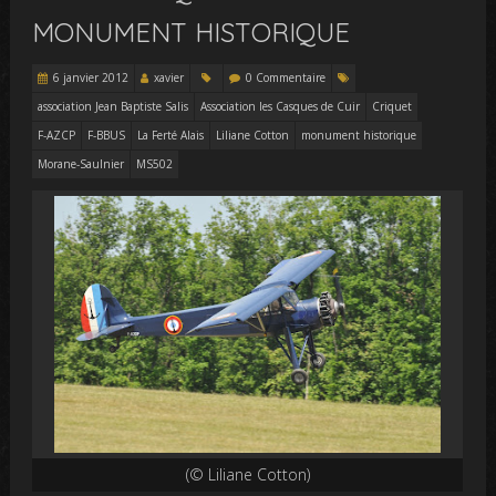
MONUMENT HISTORIQUE
6 janvier 2012
xavier
0 Commentaire
association Jean Baptiste Salis
Association les Casques de Cuir
Criquet
F-AZCP
F-BBUS
La Ferté Alais
Liliane Cotton
monument historique
Morane-Saulnier
MS502
(© Liliane Cotton)