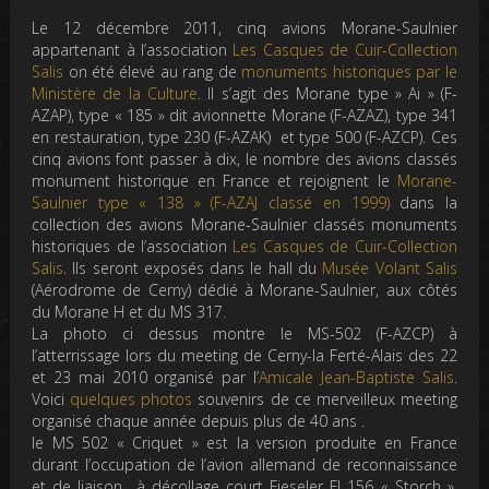
Le 12 décembre 2011, cinq avions Morane-Saulnier
appartenant à l’association
Les Casques de Cuir-Collection
Salis
on été élevé au rang de
monuments historiques par le
Ministère de la Culture
. Il s’agit des Morane type » Ai » (F-
AZAP), type « 185 » dit avionnette Morane (F-AZAZ), type 341
en restauration, type 230 (F-AZAK) et type 500 (F-AZCP). Ces
cinq avions font passer à dix, le nombre des avions classés
monument historique en France et rejoignent le
Morane-
Saulnier type « 138 » (F-AZAJ classé en 1999)
dans la
collection des avions Morane-Saulnier classés monuments
historiques de l’association
Les Casques de Cuir-Collection
Salis
. Ils seront exposés dans le hall du
Musée Volant Salis
(Aérodrome de Cerny) dédié à Morane-Saulnier, aux côtés
du Morane H et du MS 317.
La photo ci dessus montre le MS-502 (F-AZCP) à
l’atterrissage lors du meeting de Cerny-la Ferté-Alais des 22
et 23 mai 2010 organisé par l’
Amicale Jean-Baptiste Salis
.
Voici
quelques photos
souvenirs de ce merveilleux meeting
organisé chaque année depuis plus de 40 ans .
le MS 502 « Criquet » est la version produite en France
durant l’occupation de l’avion allemand de reconnaissance
et de liaison à décollage court Fieseler FI 156 « Storch ».