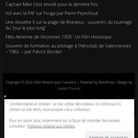
Cap’tain Mike s’est envolé pour la dernière fois
Vol avec la PAF sur Fouga par Pierre Peyrichout
Une Alouette II sur la plage de Rivedoux : souvenirs du tournage
du “Jour le plus long”
Fête Aérienne de Vincennes 1928 : Un Film Historique
Souvenir de formation au pilotage à l’Aéroclub de Valenciennes
– 1963 – par Patrick Bordier
Copyright © 2020-2026 Passion pour l'aviation | Powered by WordPress | Design by
Iceable Themes
Accueil
Blog
Albums photos
Histoires de l’aviation
Contrôle aérien
Confidentialité et cookies : ce site utilise des cookies. En continuant à
Livres
Liens
A propos
Contact
Politique de confidentialité
utiliser ce site Web, vous acceptez leur utilisation.
Pour en savoir plus, notamment sur la façon de contrôler les cookies,
consultez :
Politique relative aux cookies