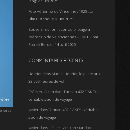
long”
27 juin 2025
Fête Aérienne de Vincennes 1928 : Un
Film Historique
9 juin 2025
Souvenir de formation au pilotage à
l’Aéroclub de Valenciennes – 1963 – par
Patrick Bordier
14 avril 2025
COMMENTAIRES RÉCENTS
Henriet
dans
Marcel Henriet, le pilote aux
33 500 heures de vol
Crémieu-Alcan
dans
Farman 402 F-ANFY :
véritable avion de voyage
xavier
dans
Farman 402 F-ANFY : véritable
érien de
avion de voyage
xavier
dans
Hélice Hamilton-standard