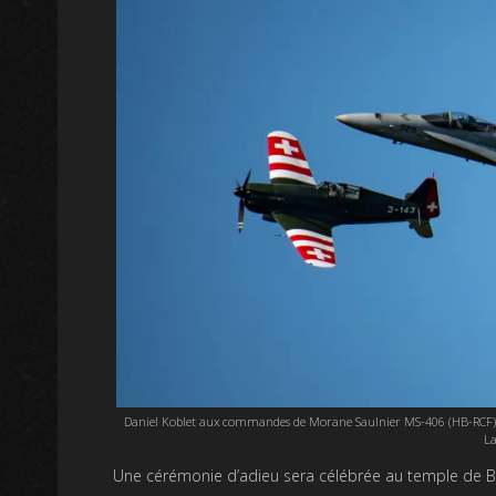
Daniel Koblet aux commandes de Morane Saulnier MS-406 (HB-RCF) en 
La
Une cérémonie d’adieu sera célébrée au temple de Be