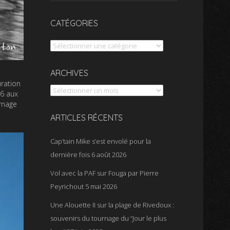
CATÉGORIES
Catégories
Archives
ARCHIVES
uration
06 aux
urnage
ARTICLES RÉCENTS
Cap’tain Mike s’est envolé pour la
dernière fois
6 août 2026
Vol avec la PAF sur Fouga par Pierre
Peyrichout
5 mai 2026
Une Alouette II sur la plage de Rivedoux :
souvenirs du tournage du “Jour le plus