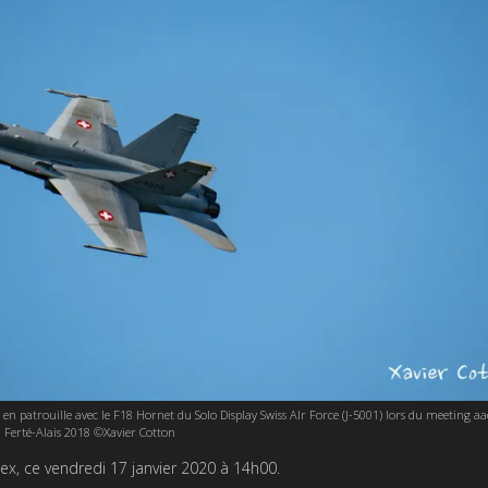
patrouille avec le F18 Hornet du Solo Display Swiss AIr Force (J-5001) lors du meeting aa
 Ferté-Alais 2018 ©Xavier Cotton
x, ce vendredi 17 janvier 2020 à 14h00.