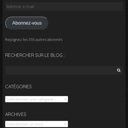
Adresse
e-
mail
Abonnez-vous
Rejoignez les 355 autres abonnés
RECHERCHER SUR LE BLOG :
Rechercher :
CATÉGORIES
Catégories
Archives
ARCHIVES