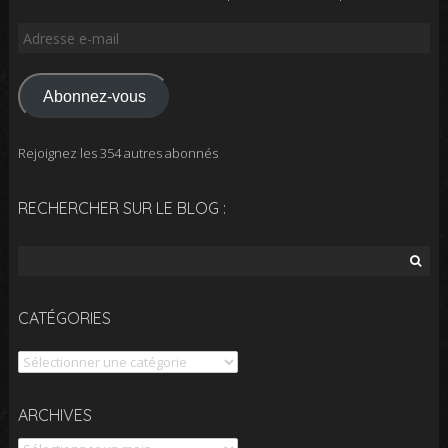
Adresse
e-
mail
Abonnez-vous
Rejoignez les 354 autres abonnés
RECHERCHER SUR LE BLOG :
Rechercher :
CATÉGORIES
Catégories
Archives
ARCHIVES