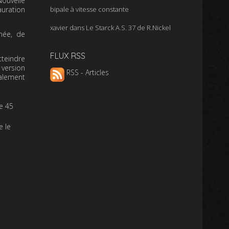
Nouvelle
auration
bipale à vitesse constante
xavier
dans
Le Starck A.S. 37 de R.Nickel
née, de
FLUX RSS
tteindre
 version
RSS - Articles
galement
e 45
e le