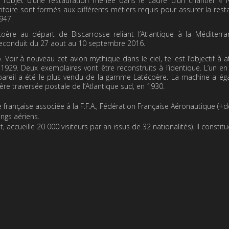
 l’objet d’une restauration menée dans le cadre d’un chantier « 
toire sont formés aux différents métiers requis pour assurer la rest
947.
ère au départ de Biscarrosse reliant l’Atlantique à la Méditerra
reconduit du 27 aout au 10 septembre 2016.
 Voir à nouveau cet avion mythique dans le ciel, tel est l’objectif à a
1929. Deux exemplaires vont être reconstruits à l’identique. L’un en
appareil a été le plus vendu de la gamme Latécoère. La machine a é
re traversée postale de l’Atlantique sud, en 1930.
française associée à la F.F.A., Fédération Française Aéronautique (+d
ings aériens.
ccueille 20 000 visiteurs par an issus de 32 nationalités). Il constitu