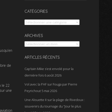
CATÉGORIES
Catégories
Archives
ARCHIVES
jusqu’en
ARTICLES RÉCENTS
mbre de
Cap’tain Mike s’est envolé pour la
dernière fois
6 août 2026
Vol avec la PAF sur Fouga par Pierre
 le 22
 sur une
Peyrichout
5 mai 2026
Une Alouette II sur la plage de Rivedoux :
souvenirs du tournage du “Jour le plus
aviation