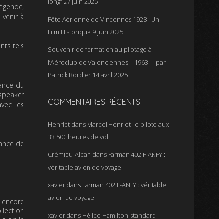
long”
27 juin 2025
légende,
 venir à
Fête Aérienne de Vincennes 1928 : Un
Film Historique
9 juin 2025
nts tels
Souvenir de formation au pilotage à
l’Aéroclub de Valenciennes – 1963 – par
Patrick Bordier
14 avril 2025
iance du
 speaker
COMMENTAIRES RÉCENTS
avec les
Henriet
dans
Marcel Henriet, le pilote aux
33 500 heures de vol
nance de
Crémieu-Alcan
dans
Farman 402 F-ANFY :
véritable avion de voyage
xavier
dans
Farman 402 F-ANFY : véritable
avion de voyage
e encore
llection
xavier
dans
Hélice Hamilton-standard