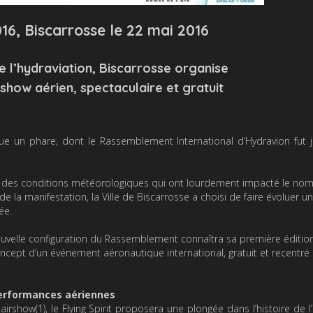
016, Biscarrosse le 22 mai 2016
e l’hydraviation, Biscarrosse organise
 show aérien, spectaculaire et gratuit
tue un phare, dont le Rassemblement International d’Hydravion fut 
par des conditions météorologiques qui ont lourdement impacté le no
la manifestation, la Ville de Biscarrosse a choisi de faire évoluer un
ée.
nouvelle configuration du Rassemblement connaîtra sa première édition
oncept d’un événement aéronautique international, gratuit et recentré
 performances aériennes
rshow(1), le Flying Spirit proposera une plongée dans l’histoire de l’