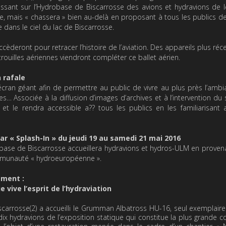
nissant sur l’Hydrobase de Biscarrosse des avions et hydravions de 
e, mais « chassera » bien au-delà en proposant à tous les publics de
 dans le ciel du lac de Biscarrosse.
èderont pour retracer l’histoire de l’aviation. Des appareils plus réce
trouilles aériennes viendront compléter ce ballet aérien.
 rafale
 écran géant afin de permettre au public de vivre au plus près l’amb
s… Associée à la diffusion d’images d’archives et à l’intervention du
et le rendra accessible a?? tous les publics en les familiarisant 
par « Splash-In » du jeudi 19 au samedi 21 mai 2016
obase de Biscarrosse accueillera hydravions et hydros-ULM en prove
mmunauté « hydroeuropéenne ».
ement :
vive l’esprit de l’hydraviation
iscarrosse(2) a accueilli le Grumman Albatross HU-16, seul exemplair
dix hydravions de l’exposition statique qui constitue la plus grande co