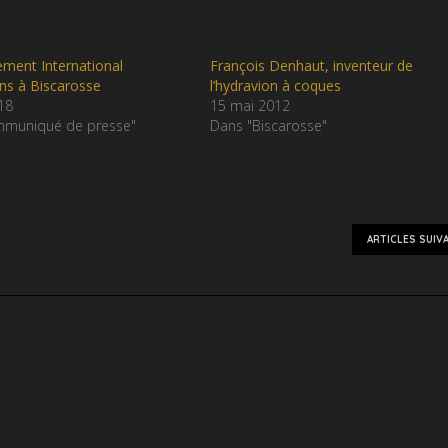
ment International
François Denhaut, inventeur de
ns à Biscarosse
l’hydravion à coques
018
15 mai 2012
muniqué de presse"
Dans "Biscarosse"
ARTICLES SUIV