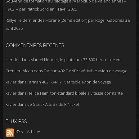
Souvenir de formation au pilotage à l’Aéroclub de Valenciennes –
1963 – par Patrick Bordier
14 avril 2025
Rallye, le dernier des Morane (2ème édition) par Roger Gaborieau
8
avril 2025
COMMENTAIRES RÉCENTS
Henriet
dans
Marcel Henriet, le pilote aux 33 500 heures de vol
Crémieu-Alcan
dans
Farman 402 F-ANFY : véritable avion de voyage
xavier
dans
Farman 402 F-ANFY : véritable avion de voyage
xavier
dans
Hélice Hamilton-standard bipale à vitesse constante
xavier
dans
Le Starck A.S. 37 de R.Nickel
FLUX RSS
RSS - Articles