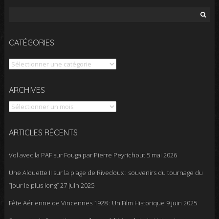
Rechercher :
CATÉGORIES
Catégories
Archives
ARCHIVES
ARTICLES RÉCENTS
Vol avec la PAF sur Fouga par Pierre Peyrichout
5 mai 2026
Une Alouette II sur la plage de Rivedoux : souvenirs du tournage du
“Jour le plus long”
27 juin 2025
Fête Aérienne de Vincennes 1928 : Un Film Historique
9 juin 2025