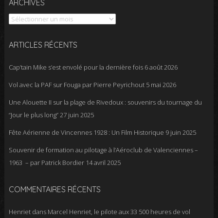
Archives
ARCHIVES
ARTICLES RÉCENTS
Cap’tain Mike s’est envolé pour la dernière fois
6 août 2026
Vol avec la PAF sur Fouga par Pierre Peyrichout
5 mai 2026
Une Alouette II sur la plage de Rivedoux : souvenirs du tournage du
“Jour le plus long”
27 juin 2025
Fête Aérienne de Vincennes 1928 : Un Film Historique
9 juin 2025
Souvenir de formation au pilotage à l’Aéroclub de Valenciennes –
1963 – par Patrick Bordier
14 avril 2025
COMMENTAIRES RÉCENTS
Henriet
dans
Marcel Henriet, le pilote aux 33 500 heures de vol