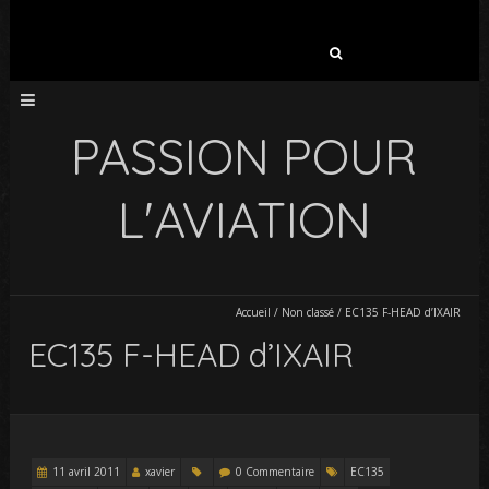
Rechercher :
PASSION POUR
L'AVIATION
Accueil
/
Non classé
/
EC135 F-HEAD d’IXAIR
EC135 F-HEAD d’IXAIR
11 avril 2011
xavier
0 Commentaire
EC135