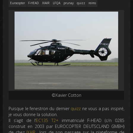
Eurocopter
F-HEAD
IXAIR
LFQA
prunay
quizz
reims
©Xavier Cotton
Puisque le fenestron du dernier
quizz
ne vous a pas inspiré,
je vous donne la solution.
Il s’agit de l’
EC135 T2+
immatriculé F-HEAD (c/n 0285
construit en 2003 par EUROCOPTER DEUTSCLAND GMBH)
de chez
IXAIR
lors de son passage sur la plateforme de