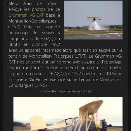
Merci Alain de m’avoir
envoyé les photos de ce
Grumman AG-CAT
basé à
Montpellier-Candillargues
(LFNG). Cela me rappelle
beaucoup de souvenirs
car je ai pris le F-GAJQ en
photo en octobre 1982
avec un appareil instamatic alors qu’il était en escale sur le
terrain de Monptellier- Fréjorgues (LFMT). Le Grumman AG-
CAT très souvent équipé comme avion agricole d’épandage
est ici transformé en bombardier d’eau comme le montre
la photo où on voit le F-AGJQ (cn 1277 construit en 1976) de
la société MidAir en exercice sur le terrain de Montpellier-
Candillargues (LFNG).
(Photo collection privée Xavier Cotton)