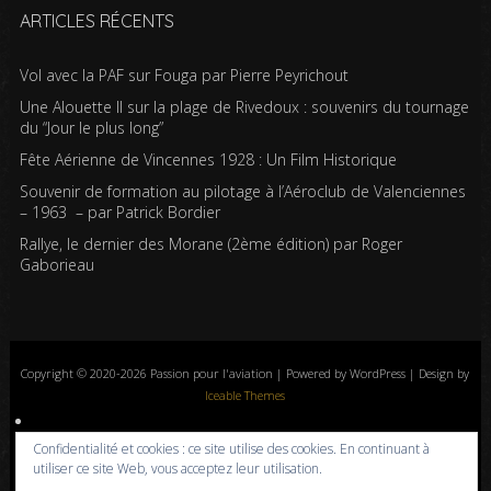
ARTICLES RÉCENTS
Vol avec la PAF sur Fouga par Pierre Peyrichout
Une Alouette II sur la plage de Rivedoux : souvenirs du tournage
du “Jour le plus long”
Fête Aérienne de Vincennes 1928 : Un Film Historique
Souvenir de formation au pilotage à l’Aéroclub de Valenciennes
– 1963 – par Patrick Bordier
Rallye, le dernier des Morane (2ème édition) par Roger
Gaborieau
Copyright © 2020-2026 Passion pour l'aviation | Powered by WordPress | Design by
Iceable Themes
Accueil
Blog
Albums photos
Histoires de l’aviation
Contrôle aérien
Confidentialité et cookies : ce site utilise des cookies. En continuant à
Livres
Liens
A propos
Contact
Politique de confidentialité
utiliser ce site Web, vous acceptez leur utilisation.