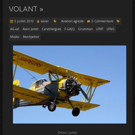
VOLANT »
5 juillet 2010
xavier
Aviation agricole
0 Commentaire
AG-cat
Alain Jamet
Candillargues
F-GAJQ
Grumman
LFMT
LFNG
MidAir
Montpellier
©Alain Jamet