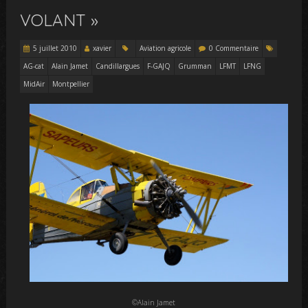
VOLANT »
5 juillet 2010
xavier
Aviation agricole
0 Commentaire
AG-cat
Alain Jamet
Candillargues
F-GAJQ
Grumman
LFMT
LFNG
MidAir
Montpellier
©Alain Jamet