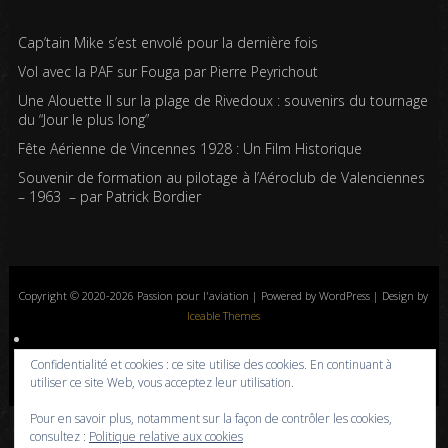
Cap’tain Mike s’est envolé pour la dernière fois
Vol avec la PAF sur Fouga par Pierre Peyrichout
Une Alouette II sur la plage de Rivedoux : souvenirs du tournage
du “Jour le plus long”
Fête Aérienne de Vincennes 1928 : Un Film Historique
Souvenir de formation au pilotage à l’Aéroclub de Valenciennes
– 1963 – par Patrick Bordier
Copyright © 2020-2026 Passion pour l'aviation | Powered by WordPress | Design by
Iceable Themes
Accueil
Blog
Albums photos
Histoires de l’aviation
Contrôle aérien
Confidentialité et cookies : ce site utilise des cookies. En continuant à
Livres
Liens
A propos
Contact
Politique de confidentialité
utiliser ce site Web, vous acceptez leur utilisation.
Pour en savoir plus, notamment sur la façon de contrôler les cookies,
consultez :
Politique relative aux cookies