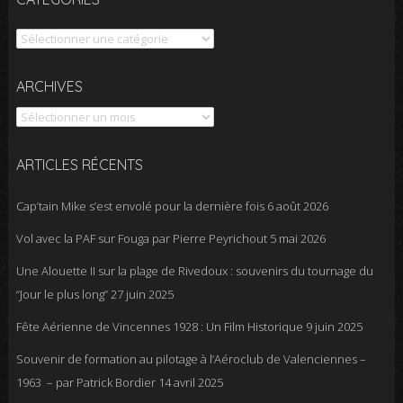
Catégories
Archives
ARCHIVES
ARTICLES RÉCENTS
Cap’tain Mike s’est envolé pour la dernière fois
6 août 2026
Vol avec la PAF sur Fouga par Pierre Peyrichout
5 mai 2026
Une Alouette II sur la plage de Rivedoux : souvenirs du tournage du
“Jour le plus long”
27 juin 2025
Fête Aérienne de Vincennes 1928 : Un Film Historique
9 juin 2025
Souvenir de formation au pilotage à l’Aéroclub de Valenciennes –
1963 – par Patrick Bordier
14 avril 2025