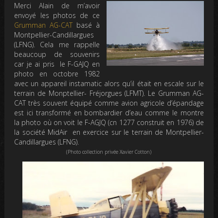
Merci Alain de m’avoir
envoyé les photos de ce
Grumman AG-CAT
basé à
Montpellier-Candillargues
(LFNG). Cela me rappelle
beaucoup de souvenirs
car je ai pris le F-GAJQ en
photo en octobre 1982
avec un appareil instamatic alors qu’il était en escale sur le
terrain de Monptellier- Fréjorgues (LFMT). Le Grumman AG-
CAT très souvent équipé comme avion agricole d’épandage
est ici transformé en bombardier d’eau comme le montre
la photo où on voit le F-AGJQ (cn 1277 construit en 1976) de
la société MidAir en exercice sur le terrain de Montpellier-
Candillargues (LFNG).
(Photo collection privée Xavier Cotton)