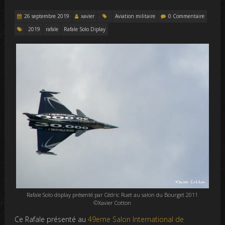
26 septembre 2019
xavier
Aviation militaire
0 Commentaire
2019
rafale
Rafale Solo Diplay
Rafale Solo display présenté par Cédric Ruet au salon du Bourget 2011
©Xavier Cotton
Ce Rafale présenté au
49eme Salon International de