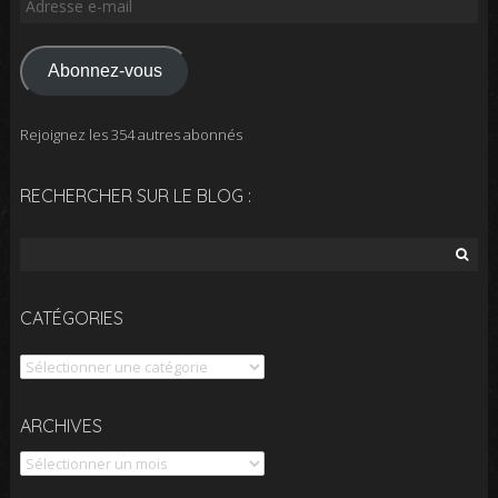
Adresse
e-
mail
Abonnez-vous
Rejoignez les 354 autres abonnés
RECHERCHER SUR LE BLOG :
Rechercher :
CATÉGORIES
Catégories
Archives
ARCHIVES