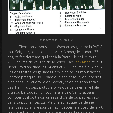
les Pilotes de la PAF en 1978
Tiens, on va vous les présenter les gars de la PAF. A
tout Seigneur, tout Honneur, Marc Amberg le leader : 33
ans, ça fait deux ans qu’il est à la Patrouille et il cumule
2600 heures de vol. Les deux Solos, Cap.
Jack Krine
et le Lt.
Henri Davidian, dans les 34 ans et 7500 heures à eux deux.
Pas des tristes les gaillards ! Jack a de belles moustaches,
un front presqu’aussi luisant que son casque, on le verrait
bien dans un vaudeville de Feydau, et on ne s’ennuierait
pas. Henri, lui, c’est plutôt le physique de cinéma, le hâle
brun du baroudeur, un sourire à la Lino Ventura. Sans
compter qu’il doit avoir un regard d’aigle ou pas les yeux
dans sa poche : Les Lts. Marche et Fauque, ce dernier
fêtant ses 35 ans le jour de mon baptême à bord de la PAF
; rassurant sur la marche à suivre, les évolutions de la