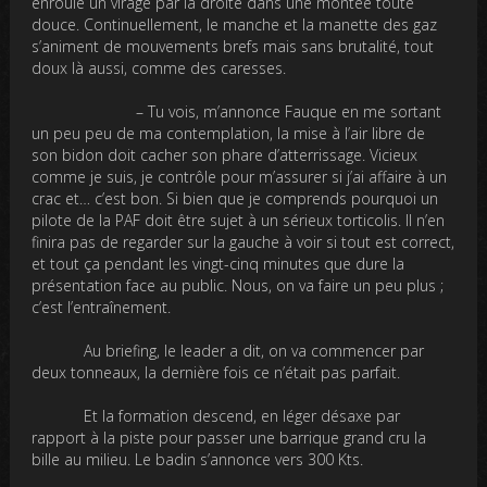
enroule un virage par la droite dans une montée toute
douce. Continuellement, le manche et la manette des gaz
s’animent de mouvements brefs mais sans brutalité, tout
doux là aussi, comme des caresses.
– Tu vois, m’annonce Fauque en me sortant
un peu peu de ma contemplation, la mise à l’air libre de
son bidon doit cacher son phare d’atterrissage. Vicieux
comme je suis, je contrôle pour m’assurer si j’ai affaire à un
crac et… c’est bon. Si bien que je comprends pourquoi un
pilote de la PAF doit être sujet à un sérieux torticolis. Il n’en
finira pas de regarder sur la gauche à voir si tout est correct,
et tout ça pendant les vingt-cinq minutes que dure la
présentation face au public. Nous, on va faire un peu plus ;
c’est l’entraînement.
Au briefing, le leader a dit, on va commencer par
deux tonneaux, la dernière fois ce n’était pas parfait.
Et la formation descend, en léger désaxe par
rapport à la piste pour passer une barrique grand cru la
bille au milieu. Le badin s’annonce vers 300 Kts.