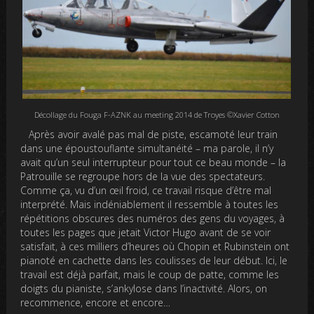
Décollage du Fouga F-AZNK au meeting 2014 de Troyes ©Xavier Cotton
Après avoir avalé pas mal de piste, escamoté leur train
dans une époustouflante simultanéité – ma parole, il n’y
avait qu’un seul interrupteur pour tout ce beau monde – la
Patrouille se regroupe hors de la vue des spectateurs.
Comme ça, vu d’un œil froid, ce travail risque d’être mal
interprété. Mais indéniablement il ressemble à toutes les
répétitions obscures des numéros des gens du voyages, à
toutes les pages que jetait Victor Hugo avant de se voir
satisfait, à ces milliers d’heures où Chopin et Rubinstein ont
pianoté en cachette dans les coulisses de leur début. Ici, le
travail est déjà parfait, mais le coup de patte, comme les
doigts du pianiste, s’ankylose dans l’inactivité. Alors, on
recommence, encore et encore…