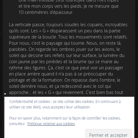
et tire mon corps vers les pieds. Je ne mesure que
10 centimètres d’épaisseur.
La verticale passe, toujours soudés les copains, incroyables
qu’ils sont. Les « G » disparaissent un peu dans la partie
supérieure de la boucle. Tous les mouvements sont relatifs.
Pour nous, c’est le paysage qui tourne. Nous, on reste là,
paisibles. On regarde les ombres jouer sur les avions, le
soleil qui dessine ses reflets sur leur surface, la lumière du
coin jaunie par les pinèdes et la brume qui se marie au
rythme des figures. Ça, c’est ce que peut voir un passager
en place arrière quand il n’a pas à se préoccuper du
pilotage et de la formation. On repasse dans l’ombre, le
soleil derrière nous, et ça redescend avec le sol qui
approche… et les « G » qui reviennent. C’est bien bas tout
ça. Au sol les Mousquetaires du GALEA montrent leur
Confidentialité et cookies : ce site utilise des cookies. En continuant à
tableau de bord. Allez, ça passe à trente mètres et à 300
utiliser ce site Web, vous acceptez leur utilisation.
Kts. Dix secondes qu’elle a duré la boucle, entre 4 et 5 G. Je
commence à envier le pilote qui lui possède la combinaison
Pour en savoir plus, notamment sur la façon de contrôler les cookies,
anti-G.
consultez :
Politique relative aux cookies
– Ça va ? Interroge Fauque