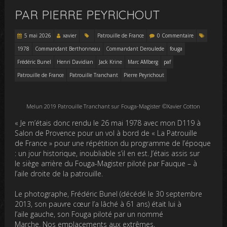
PAR PIERRE PEYRICHOUT
5 mai 2026
xavier
Patrouille de France
0 Commentaire
1978
Commandant Berthonneau
Commandant Deroulede
fouga
Frédéric Bunel
Henri Davidian
Jack Krine
Marc AMberg
paf
Patrouille de France
Patrouille Tranchant
Pierre Peyrichout
Melun 2019 Patrouille Tranchant sur Fouga-Magister ©Xavier Cotton
« Je m’étais donc rendu le 26 mai 1978 avec mon D119 à
Salon de Provence pour un vol à bord de « La Patrouille
de France » pour une répétition du programme de l’époque
: un jour historique, inoubliable s’il en est. J’étais assis sur
le siège arrière du Fouga-Magister piloté par Fauque – à
l’aile droite de la patrouille.
Le photographe, Frédéric Bunel (décédé le 30 septembre
2013, son pauvre cœur l’a lâché à 61 ans) était lui à
l’aile gauche, son Fouga piloté par un nommé
Marche. Nos emplacements aux extrêmes,