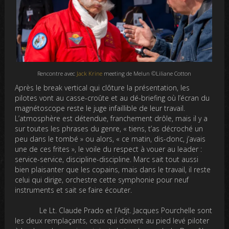
Rencontre avec
Jack Krine
meeting de Melun ©Liliane Cotton
Après le break vertical qui clôture la présentation, les
pilotes vont au casse-croûte et au dé-briefing où l’écran du
magnétoscope reste le juge infaillible de leur travail.
L’atmosphère est détendue, franchement drôle, mais il y a
sur toutes les phrases du genre, « tiens, t’as décroché un
peu dans le tombé » ou alors, « ce matin, dis-donc, j’avais
une de ces frites », le voile du respect à vouer au leader :
service-service, discipline-discipline. Marc sait tout aussi
bien plaisanter que les copains, mais dans le travail, il reste
celui qui dirige, orchestre cette symphonie pour neuf
instruments et sait se faire écouter.
Le Lt. Claude Prado et l’Adjt. Jacques Pourchelle sont
les deux remplaçants, ceux qui doivent au pied levé piloter