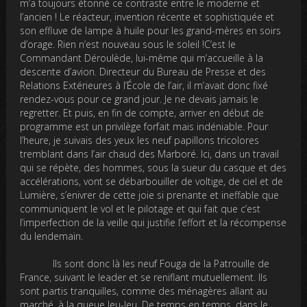
m’a toujours étonné ce contraste entre le moderne et
l’ancien ! Le réacteur, invention récente et sophistiquée et
son effluve de lampe à huile pour les grand-mères en soirs
d’orage. Rien n’est nouveau sous le soleil !C’est le
Commandant Déroulède, lui-même qui m’accueille à la
descente d’avion. Directeur du Bureau de Presse et des
Relations Extérieures à l’École de l’air, il m’avait donc fixé
rendez-vous pour ce grand jour. Je ne devais jamais le
regretter. Et puis, en fin de compte, arriver en début de
programme est un privilège forfait mais indéniable. Pour
l’heure, je suivais des yeux les neuf papillons tricolores
tremblant dans l’air chaud des Marboré. Ici, dans un travail
qui se répète, des hommes, sous la sueur du casque et des
accélérations, vont se débarbouiller de voltige, de ciel et de
Lumière, s’enivrer de cette joie si prenante et ineffable que
communiquent le vol et le pilotage et qui fait que c’est
l’imperfection de la veille qui justifie l’effort et la récompense
du lendemain.
Ils sont donc là les neuf Fouga de la Patrouille de
France, suivant le leader et se reniflant mutuellement. Ils
sont partis tranquilles, comme des ménagères allant au
marché, à la queue leu-leu. De temps en temps, dans le