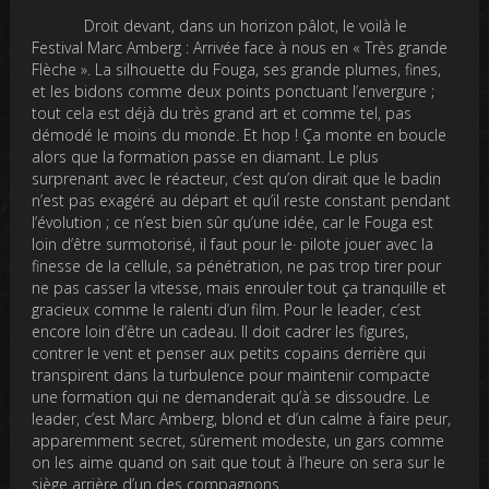
Droit devant, dans un horizon pâlot, le voilà le
Festival Marc Amberg : Arrivée face à nous en « Très grande
Flèche ». La silhouette du Fouga, ses grande plumes, fines,
et les bidons comme deux points ponctuant l’envergure ;
tout cela est déjà du très grand art et comme tel, pas
démodé le moins du monde. Et hop ! Ça monte en boucle
alors que la formation passe en diamant. Le plus
surprenant avec le réacteur, c’est qu’on dirait que le badin
n’est pas exagéré au départ et qu’il reste constant pendant
l’évolution ; ce n’est bien sûr qu’une idée, car le Fouga est
loin d’être surmotorisé, il faut pour le· pilote jouer avec la
finesse de la cellule, sa pénétration, ne pas trop tirer pour
ne pas casser la vitesse, mais enrouler tout ça tranquille et
gracieux comme le ralenti d’un film. Pour le leader, c’est
encore loin d’être un cadeau. Il doit cadrer les figures,
contrer le vent et penser aux petits copains derrière qui
transpirent dans la turbulence pour maintenir compacte
une formation qui ne demanderait qu’à se dissoudre. Le
leader, c’est Marc Amberg, blond et d’un calme à faire peur,
apparemment secret, sûrement modeste, un gars comme
on les aime quand on sait que tout à l’heure on sera sur le
siège arrière d’un des compagnons.