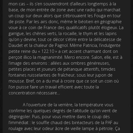
mon cas – ils s’en souviendront d’ailleurs longtemps à la
base, de mon entrée de zone avec une radio qui marchait
un coup sur deux alors que s’ébrouaient les Fouga en tour
de piste. Par les airs donc, même le béotien en géographie
voue à ce coin de France des qualificatifs plutôt élogieux. La
garrigue, les chênes verts, la rocaille, le thym et les lapins
qu’on y devine, tout ce décor s’étire entre la délicatesse de
Daudet et la chaleur de Pagnol. Même Patricia, l’indulgente
petite reine du « 122.10 » a cet accent charmant dont on
perçoit illico la magnanimité. Merci encore. Salon, elle, est à
l’image des environs : allées aux ombres généreuses,
petites places et joueurs de pétanque attentifs, timides
fontaines ruisselantes de fraîcheur, sous leur jupon de
mousse. Bref, on a du mal à croire que ce soit un coin où
l’on puisse faire un travail efficient avec toute la
concentration nécessaire…
A l’ouverture de la verrière, la température vous
confirme les quelques degrés de l’altitude qu’on vient de
dégringoler. Puis, pour vous mettre dans le coup dès
l’immédiat : le souffle chaud des biréacteurs de la PAF au
roulage avec leur odeur âcre de vieille lampe à pétrole. Ça