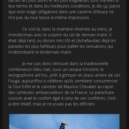
tâches les plus dures et les plus exigeantes sont menées à
leur terme et dans les meilleures conditions. Je dis ça, parce
que mon stage obligatoire dans une caserne d’Alsace ne
m’a pas du tout laissé la même impression.
Ce soir-là, dans la chambre réservée au mess, je
m’endormais avec le sceptre du vol de demain matin. Il
était déjà tard, ou disons très tôt et j’échafaudais déjà les
parades les plus farfelues pour pallier les sensations qui
m’attendaient le lendemain matin.
Je me suis donc retrouvé dans la traditionnelle
combinaison bleu clair, sous un casque tricolore, le
laryngophone ad hoc, prêt à grimper en place arrière de ces
Fouga, aujourd’hui si célèbres qu’ils semblent concurrencer
la Tour Eiffel et le canotier de Maurice Chevalier au rayon
des symboles ambassadeurs de la France. Le parachute-
coussin avait le confort égal à celui de ses confrères, c’est-
à-dire relatif, mais je ne jouais pas les difficiles.