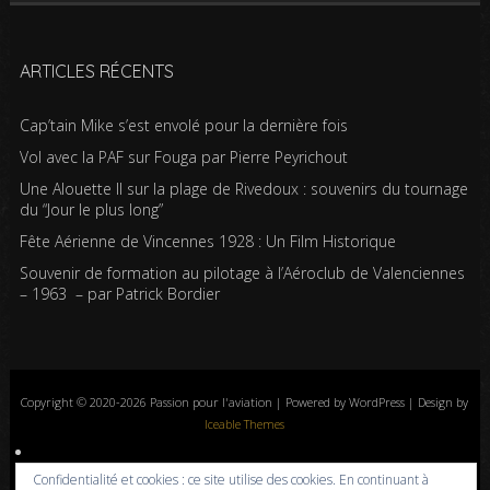
ARTICLES RÉCENTS
Cap’tain Mike s’est envolé pour la dernière fois
Vol avec la PAF sur Fouga par Pierre Peyrichout
Une Alouette II sur la plage de Rivedoux : souvenirs du tournage
du “Jour le plus long”
Fête Aérienne de Vincennes 1928 : Un Film Historique
Souvenir de formation au pilotage à l’Aéroclub de Valenciennes
– 1963 – par Patrick Bordier
Copyright © 2020-2026 Passion pour l'aviation | Powered by WordPress | Design by
Iceable Themes
Accueil
Blog
Albums photos
Histoires de l’aviation
Contrôle aérien
Confidentialité et cookies : ce site utilise des cookies. En continuant à
Livres
Liens
A propos
Contact
Politique de confidentialité