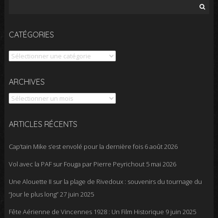
Rechercher :
CATÉGORIES
Catégories
Archives
ARCHIVES
ARTICLES RÉCENTS
Cap’tain Mike s’est envolé pour la dernière fois
6 août 2026
Vol avec la PAF sur Fouga par Pierre Peyrichout
5 mai 2026
Une Alouette II sur la plage de Rivedoux : souvenirs du tournage du
“Jour le plus long”
27 juin 2025
Fête Aérienne de Vincennes 1928 : Un Film Historique
9 juin 2025