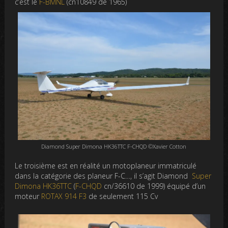
c’est le
F-BMNL
(cn10849 de 1965)
Diamond Super Dimona HK36TTC F-CHQD ©Xavier Cotton
Le troisième est en réalité un motoplaneur immatriculé
dans la catégorie des planeur F-C…, il s’agit Diamond
Super
Dimona HK36TTC
(
F-CHQD
cn/36610 de 1999) équipé d’un
moteur
ROTAX 914 F3
de seulement 115 Cv