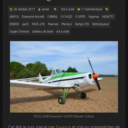
26 octobre 2011
xavier
Vol à voile
1 Commentaire
AAPCA
Diamond Aircraft
F-BMNL
F-CHQD
F-GFPD
Fayence
HK36TTC
MS893
pa25
PA25-235
Pawnee
Planeur
Rallye 235
Remorqueur
Super Dimona
tableau de bord
vol à voile
PA25-235B Pawnee F-GFPD ©Xavier Cotton
Cet été je suis passé par
Fayence
et n’ai pu m’empêcher de