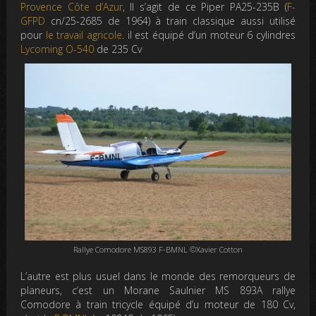
Provence Côte d’Azur
, Il s’agit de ce Piper PA25-235B (
F-
GFPD
cn/25-2685 de 1964) à train classique aussi utilisé
pour
le travail agricole
. il est équipé d’un moteur 6 cylindres
Lycoming O-540
de 235 Cv
Rallye Comodore MS893 F-BMNL ©Xavier Cotton
L’autre est plus usuel dans le monde des remorqueurs de
planeurs, c’est un Morane Saulnier MS 893A rallye
Comodore à train tricycle équipé d’u moteur de 180 Cv,