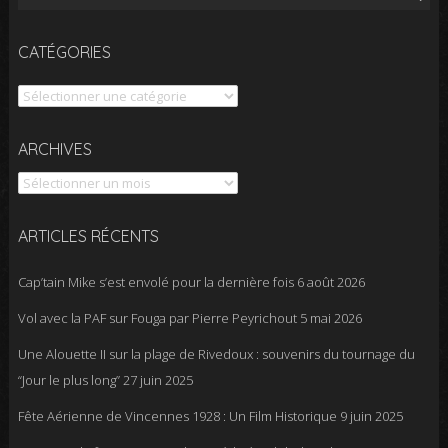
CATÉGORIES
Catégories
Archives
ARCHIVES
ARTICLES RÉCENTS
Cap’tain Mike s’est envolé pour la dernière fois
6 août 2026
Vol avec la PAF sur Fouga par Pierre Peyrichout
5 mai 2026
Une Alouette II sur la plage de Rivedoux : souvenirs du tournage du
“Jour le plus long”
27 juin 2025
Fête Aérienne de Vincennes 1928 : Un Film Historique
9 juin 2025