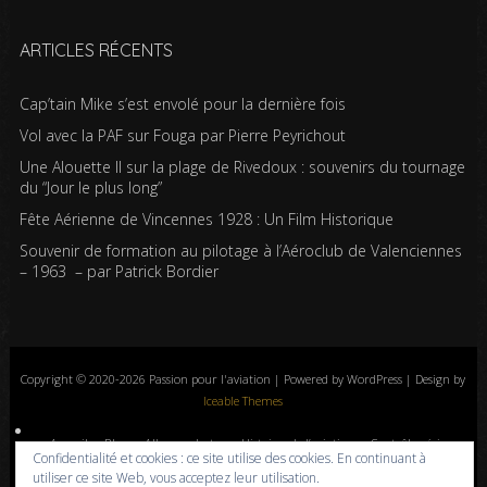
ARTICLES RÉCENTS
Cap’tain Mike s’est envolé pour la dernière fois
Vol avec la PAF sur Fouga par Pierre Peyrichout
Une Alouette II sur la plage de Rivedoux : souvenirs du tournage
du “Jour le plus long”
Fête Aérienne de Vincennes 1928 : Un Film Historique
Souvenir de formation au pilotage à l’Aéroclub de Valenciennes
– 1963 – par Patrick Bordier
Copyright © 2020-2026 Passion pour l'aviation | Powered by WordPress | Design by
Iceable Themes
Accueil
Blog
Albums photos
Histoires de l’aviation
Contrôle aérien
Confidentialité et cookies : ce site utilise des cookies. En continuant à
Livres
Liens
A propos
Contact
Politique de confidentialité
utiliser ce site Web, vous acceptez leur utilisation.