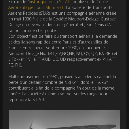
Extrait de l’
historique de la S.T.A.R.
publié sur le
Cercle
Aéronautique Louis Mouillard
: La Société de Transports
Aériens Rapides (STAR), est une compagnie aérienne créée
en mai 1930 filiale de la Société Nieuport-Delage, Gustave
Delage en devenant directeur général, et Jean Denis d’Air
Union comme chef-pilote.
Son objectif est de faire du transport aérien à la demande
et des liaisons rapides entre Paris et d’autres villes de
France. Entre juin et septembre 1930, elle acquiert 7
Nieuport-Delage Nid-641(F-AJNO,NP, NU, QY, QZ, RA, RB ) et
3 Fokker F.VII a. (F-AJUB, UC, UD respectivement ex PH-AFF,
FG, FH).
Malheureusement en 1931, plusieurs accidents causant la
perte d’un certain nombre de Nid-641 dont le F-AJRB*
contribuent à la fin de la compagnie fin août de la même
année. La société Air Union se met sur les rangs pour
reprendre la S.T.A.R.