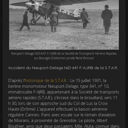
Nieuport-Delage NiD-641 F-AJRB de la Société de Transports Aériens Rapides,
au Bourget (Collection privée René Brioux)
Accident du Nieuport-Delage NiD-641 F-AJRB de la S.T.A.R.
D’après l’
historique de la S.T.A.R.
: Le 15 juillet 1931, la
berline monomoteur Nieuport-Delage, type 641, n° 10,
immatriculée F-AJRB, appartenant à la Société de transports
aériens rapides (S.T.A.R.), s’écrase dans le brouillard, vers 11
h 30, lors de son approche sud du Col de Lus la Croix
Haute (Drôme). L’appareil effectuait la liaison aérienne
régulière Cannes- Paris avec escale sur le terrain d’aviation
de Moirans, à proximité de Grenoble. Le pilote, Albert
Bouthier, ainsi que deux passagers :Mlle. Aluta, connue dans