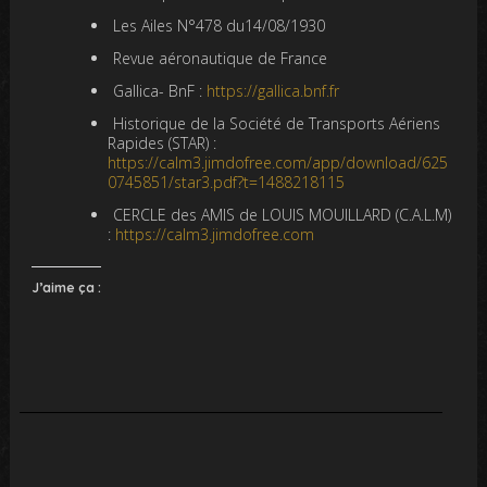
Les Ailes N°478 du14/08/1930
Revue aéronautique de France
Gallica- BnF :
https://gallica.bnf.fr
Historique de la Société de Transports Aériens
Rapides (STAR) :
https://calm3.jimdofree.com/app/download/625
0745851/star3.pdf?t=1488218115
CERCLE des AMIS de LOUIS MOUILLARD (C.A.L.M)
:
https://calm3.jimdofree.com
J’aime ça :