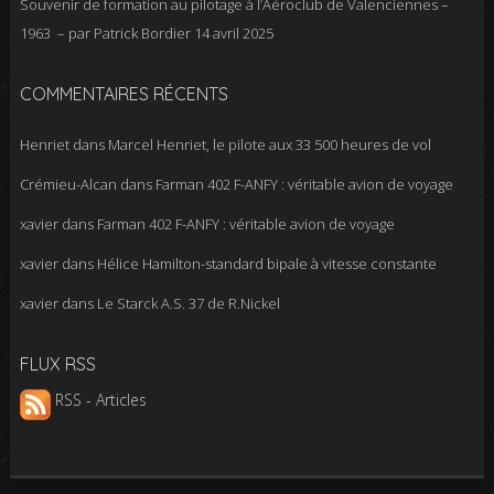
Souvenir de formation au pilotage à l’Aéroclub de Valenciennes –
1963 – par Patrick Bordier
14 avril 2025
COMMENTAIRES RÉCENTS
Henriet
dans
Marcel Henriet, le pilote aux 33 500 heures de vol
Crémieu-Alcan
dans
Farman 402 F-ANFY : véritable avion de voyage
xavier
dans
Farman 402 F-ANFY : véritable avion de voyage
xavier
dans
Hélice Hamilton-standard bipale à vitesse constante
xavier
dans
Le Starck A.S. 37 de R.Nickel
FLUX RSS
RSS - Articles