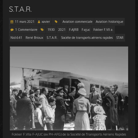
S.T.A.R.
11 mars 2021
xavier
Aviation commerciale
Aviation historique
1 Commentaire
1930
2021
F-AJRB
F-ajuc
Fokker F.VII a.
Nid-641
René Brioux
S.T.A.R.
Sociéte de transports aériens rapides
STAR
Fokker F.VIIa F-AJUC (ex PH-AFG) de la Société de Transports Aériens Rapides