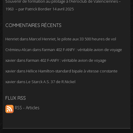
Souvenir de formation au pilotage à l’Aéroclub de Valenciennes –
1963 – par Patrick Bordier
14 avril 2025
COMMENTAIRES RÉCENTS
Henriet
dans
Marcel Henriet, le pilote aux 33 500 heures de vol
Crémieu-Alcan
dans
Farman 402 F-ANFY : véritable avion de voyage
xavier
dans
Farman 402 F-ANFY : véritable avion de voyage
xavier
dans
Hélice Hamilton-standard bipale à vitesse constante
xavier
dans
Le Starck A.S. 37 de R.Nickel
FLUX RSS
RSS - Articles