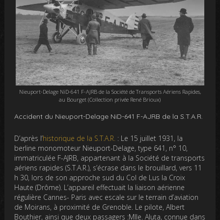
Nieuport-Delage NiD-641 F-AJRB de la Société de Transports Aériens Rapides,
au Bourget (Collection privée René Brioux)
Accident du Nieuport-Delage NiD-641 F-AJRB de la S.T.A.R.
D’après l’
historique de la S.T.A.R.
: Le 15 juillet 1931, la
berline monomoteur Nieuport-Delage, type 641, n° 10,
immatriculée F-AJRB, appartenant à la Société de transports
aériens rapides (S.T.A.R.), s’écrase dans le brouillard, vers 11
h 30, lors de son approche sud du Col de Lus la Croix
Haute (Drôme). L’appareil effectuait la liaison aérienne
régulière Cannes- Paris avec escale sur le terrain d’aviation
de Moirans, à proximité de Grenoble. Le pilote, Albert
Bouthier, ainsi que deux passagers :Mlle. Aluta, connue dans