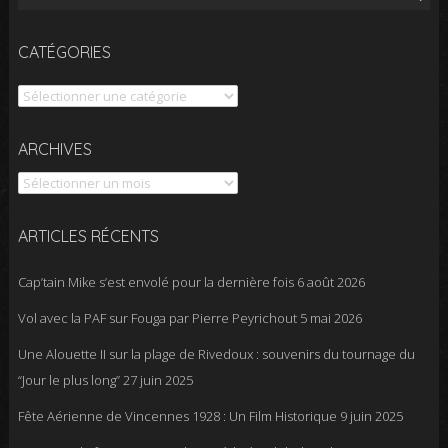
CATÉGORIES
Catégories
Archives
ARCHIVES
ARTICLES RÉCENTS
Cap’tain Mike s’est envolé pour la dernière fois
6 août 2026
Vol avec la PAF sur Fouga par Pierre Peyrichout
5 mai 2026
Une Alouette II sur la plage de Rivedoux : souvenirs du tournage du
“Jour le plus long”
27 juin 2025
Fête Aérienne de Vincennes 1928 : Un Film Historique
9 juin 2025