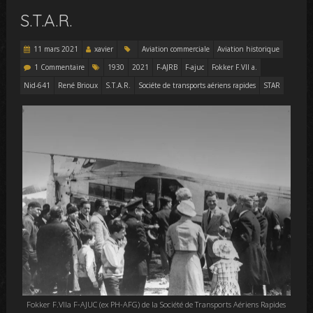
S.T.A.R.
11 mars 2021
xavier
Aviation commerciale
Aviation historique
1 Commentaire
1930
2021
F-AJRB
F-ajuc
Fokker F.VII a.
Nid-641
René Brioux
S.T.A.R.
Sociéte de transports aériens rapides
STAR
Fokker F.VIIa F-AJUC (ex PH-AFG) de la Société de Transports Aériens Rapides