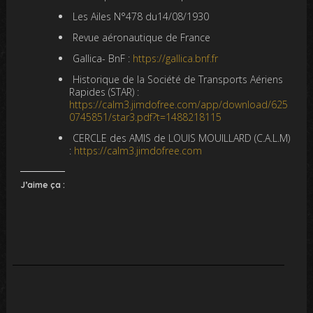
Les Ailes N°478 du14/08/1930
Revue aéronautique de France
Gallica- BnF :
https://gallica.bnf.fr
Historique de la Société de Transports Aériens
Rapides (STAR) :
https://calm3.jimdofree.com/app/download/625
0745851/star3.pdf?t=1488218115
CERCLE des AMIS de LOUIS MOUILLARD (C.A.L.M)
:
https://calm3.jimdofree.com
J’aime ça :