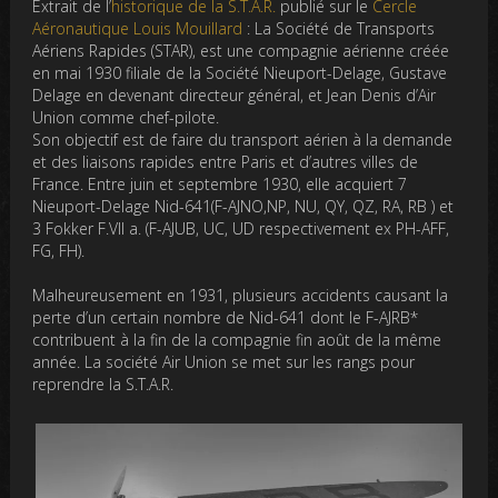
Extrait de l’
historique de la S.T.A.R.
publié sur le
Cercle
Aéronautique Louis Mouillard
: La Société de Transports
Aériens Rapides (STAR), est une compagnie aérienne créée
en mai 1930 filiale de la Société Nieuport-Delage, Gustave
Delage en devenant directeur général, et Jean Denis d’Air
Union comme chef-pilote.
Son objectif est de faire du transport aérien à la demande
et des liaisons rapides entre Paris et d’autres villes de
France. Entre juin et septembre 1930, elle acquiert 7
Nieuport-Delage Nid-641(F-AJNO,NP, NU, QY, QZ, RA, RB ) et
3 Fokker F.VII a. (F-AJUB, UC, UD respectivement ex PH-AFF,
FG, FH).
Malheureusement en 1931, plusieurs accidents causant la
perte d’un certain nombre de Nid-641 dont le F-AJRB*
contribuent à la fin de la compagnie fin août de la même
année. La société Air Union se met sur les rangs pour
reprendre la S.T.A.R.