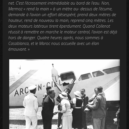
net. C’est l’écrasement irrémédiable au bord de l’eau. Non,
Mermoz « rend la main » à un mètre au- dessus de l’écume,
demande à l’avion un effort désespéré, prend deux mètres de
hauteur, rend de nouveau la main, reprend cinq mètres. Les
deux moteurs latéraux tirent éperdument. Quand Collenot
réussit à remettre en marche le moteur central, l’avion est déjà
hors de danger. Quatre heures après, nous sommes à
Casablanca, et le Maroc nous accueille avec un élan
émouvant
. »