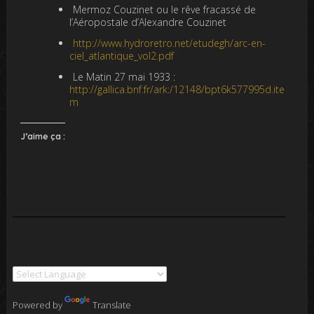
Mermoz Couzinet ou le rêve fracassé de
l’Aéropostale d’Alexandre Couzinet
http://www.hydroretro.net/etudegh/arc-en-
ciel_atlantique_vol2.pdf
Le Matin 27 mai 1933 :
http://gallica.bnf.fr/ark:/12148/bpt6k577995d.ite
m
J’aime ça :
Powered by
Translate