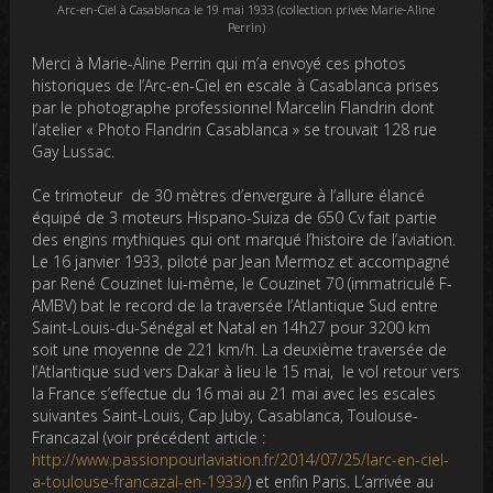
Arc-en-Ciel à Casablanca le 19 mai 1933 (collection privée Marie-Aline
Perrin)
Merci à Marie-Aline Perrin qui m’a envoyé ces photos
historiques de l’Arc-en-Ciel en escale à Casablanca prises
par le photographe professionnel Marcelin Flandrin dont
l’atelier « Photo Flandrin Casablanca » se trouvait 128 rue
Gay Lussac.
Ce trimoteur de 30 mètres d’envergure à l’allure élancé
équipé de 3 moteurs Hispano-Suiza de 650 Cv fait partie
des engins mythiques qui ont marqué l’histoire de l’aviation.
Le 16 janvier 1933, piloté par Jean Mermoz et accompagné
par René Couzinet lui-même, le Couzinet 70 (immatriculé F-
AMBV) bat le record de la traversée l’Atlantique Sud entre
Saint-Louis-du-Sénégal et Natal en 14h27 pour 3200 km
soit une moyenne de 221 km/h. La deuxième traversée de
l’Atlantique sud vers Dakar à lieu le 15 mai, le vol retour vers
la France s’effectue du 16 mai au 21 mai avec les escales
suivantes Saint-Louis, Cap Juby, Casablanca, Toulouse-
Francazal (voir précédent article :
http://www.passionpourlaviation.fr/2014/07/25/larc-en-ciel-
a-toulouse-francazal-en-1933/
) et enfin Paris. L’arrivée au