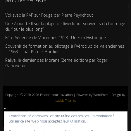
ARTICLES RÉCENTS
Vol avec la PAF sur Fouga par Pierre Peyrichout
Une Alouette II sur la plage de Rivedoux : souvenirs du tournage
du “Jour le plus long”
Fête Aérienne de Vincennes 1928 : Un Film Historique
Souvenir de formation au pilotage à l’Aéroclub de Valenciennes
– 1963 – par Patrick Bordier
Rallye, le dernier des Morane (2ème édition) par Roger
Gaborieau
Copyright © 2020-2026 Passion pour l'aviation | Powered by WordPress | Design by
Iceable Themes
Accueil
Blog
Albums photos
Histoires de l’aviation
Contrôle aérien
Confidentialité et cookies : ce site utilise des cookies. En continuant à
Livres
Liens
A propos
Contact
Politique de confidentialité
utiliser ce site Web, vous acceptez leur utilisation.