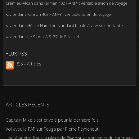
Crémieu-Alcan
dans
Farman 402 F-ANFY : véritable avion de voyage
xavier
dans
Farman 402 F-ANFY : véritable avion de voyage
xavier
dans
Hélice Hamilton-standard bipale à vitesse constante
xavier
dans
Le Starck A.S. 37 de R.Nickel
FLUX RSS
RSS - Articles
ARTICLES RÉCENTS
Cap’tain Mike s’est envolé pour la dernière fois
Vol avec la PAF sur Fouga par Pierre Peyrichout
Une Alouette II sur la plage de Rivedoux : souvenirs du tournage