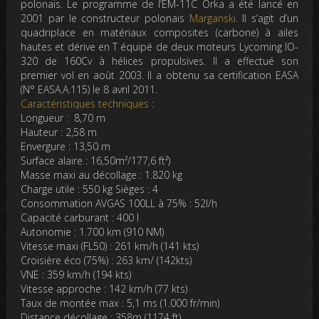
polonais. Le programme de l’EM-11C
Orka
a été lancé en
2001 par le constructeur polonais
Marganski
. Il s’agit d’un
quadriplace en matériaux composites (carbone) à ailes
hautes et dérive en T équipé de deux moteurs Lycoming IO-
320 de 160Cv à hélices propulsives. Il a effectué son
premier vol en août 2003. Il a obtenu sa certification EASA
(N° EASA.A.115) le 8 avril 2011.
Caractéristiques techniques
:
Longueur : 8,70 m
Hauteur : 2,58 m
Envergure : 13,50 m
Surface alaire : 16,50m²/177,6 ft²)
Masse maxi au décollage : 1.820 kg
Charge utile : 550 kg Sièges : 4
Consommation AVGAS 100LL à 75% : 52l/h
Capacité carburant : 400 l
Autonomie : 1.700 km (910 NM)
Vitesse maxi (FL50) : 261 km/h (141 kts)
Croisière éco (75%) : 263 km/ (142kts)
VNE : 359 km/h (194 kts)
Vitesse approche : 142 km/h (77 kts)
Taux de montée max : 5,1 ms (1.000 fr/min)
Distance décollage : 358m (1174 ft)