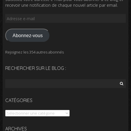
recevoir une notification de chaque nouvel article par email.
Adresse
e-
mail
Abonnez-vous
Rejoignez les 354 autres abonnés
RECHERCHER SUR LE BLOG :
Rechercher :
CATÉGORIES
Catégories
Archives
ARCHIVES