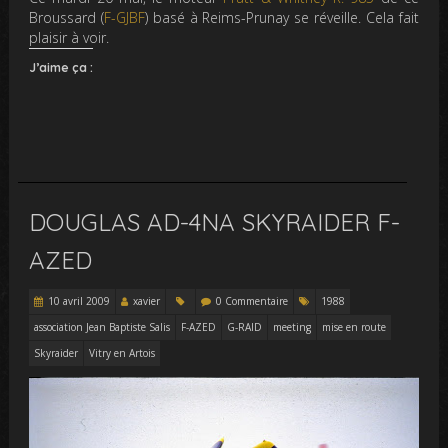
Broussard (
F-GJBF
) basé à Reims-Prunay se réveille. Cela fait
plaisir à voir.
J’aime ça :
DOUGLAS AD-4NA SKYRAIDER F-
AZED
10 avril 2009
xavier
0 Commentaire
1988
association Jean Baptiste Salis
F-AZED
G-RAID
meeting
mise en route
Skyraider
Vitry en Artois