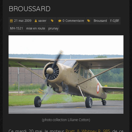
BROUSSARD
21 mai 2009
xavier
0 Commentaire
Broussard
F-GJBF
MH-1521
mise en route
prunay
(photo collection Liliane Cotton)
Ce mardi 20 mai, le moteur
Pratt & Whitney R. 985
de ce