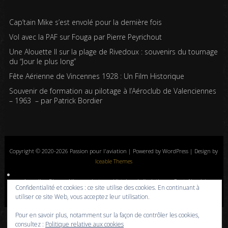
Cap’tain Mike s’est envolé pour la dernière fois
Vol avec la PAF sur Fouga par Pierre Peyrichout
Une Alouette II sur la plage de Rivedoux : souvenirs du tournage
du “Jour le plus long”
Fête Aérienne de Vincennes 1928 : Un Film Historique
Souvenir de formation au pilotage à l’Aéroclub de Valenciennes
– 1963 – par Patrick Bordier
Copyright © 2020-2026 Passion pour l'aviation | Powered by WordPress | Design by
Iceable Themes
Accueil
Blog
Albums photos
Histoires de l’aviation
Contrôle aérien
Confidentialité et cookies : ce site utilise des cookies. En continuant à
Livres
Liens
A propos
Contact
Politique de confidentialité
utiliser ce site Web, vous acceptez leur utilisation.
Pour en savoir plus, notamment sur la façon de contrôler les cookies,
consultez :
Politique relative aux cookies