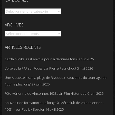
Catégories
Archives
ARCHIVES
ARTICLES RÉCENTS
Cap’tain Mike s’est envolé pour la dernière fois
6 août 2026
Vol avec la PAF sur Fouga par Pierre Peyrichout
5 mai 2026
Une Alouette II sur la plage de Rivedoux : souvenirs du tournage du
“Jour le plus long”
27 juin 2025
Fête Aérienne de Vincennes 1928 : Un Film Historique
9 juin 2025
Souvenir de formation au pilotage à l’Aéroclub de Valenciennes –
1963 – par Patrick Bordier
14 avril 2025