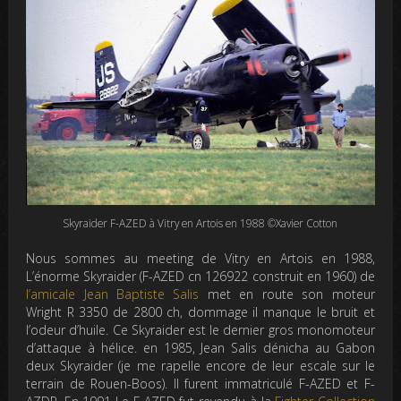
Skyraider F-AZED à Vitry en Artois en 1988 ©Xavier Cotton
Nous sommes au meeting de Vitry en Artois en 1988,
L’énorme Skyraider (F-AZED cn 126922 construit en 1960) de
l’amicale Jean Baptiste Salis
met en route son moteur
Wright R 3350 de 2800 ch, dommage il manque le bruit et
l’odeur d’huile. Ce Skyraider est le dernier gros monomoteur
d’attaque à hélice. en 1985, Jean Salis dénicha au Gabon
deux Skyraider (je me rapelle encore de leur escale sur le
terrain de Rouen-Boos). Il furent immatriculé F-AZED et F-