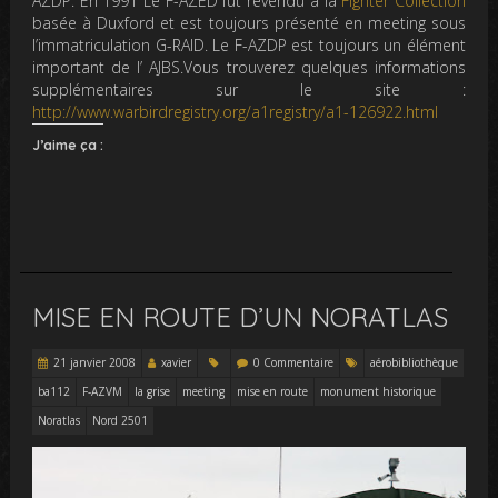
AZDP. En 1991 Le F-AZED fut revendu à la
Fighter Collection
basée à Duxford et est toujours présenté en meeting sous
l’immatriculation G-RAID. Le F-AZDP est toujours un élément
important de l’ AJBS.Vous trouverez quelques informations
supplémentaires sur le site :
http://www.warbirdregistry.org/a1registry/a1-126922.html
J’aime ça :
MISE EN ROUTE D’UN NORATLAS
21 janvier 2008
xavier
0 Commentaire
aérobibliothèque
ba112
F-AZVM
la grise
meeting
mise en route
monument historique
Noratlas
Nord 2501