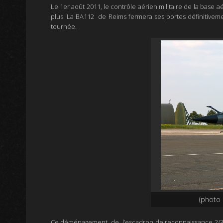
Le 1er août 2011, le contrôle aérien militaire de la base
plus.
La BA112 de Reims fermera ses portes définitivement
tournée.
(photo 
Ce déménagement de
l’escadron de reconnaissance 2/3