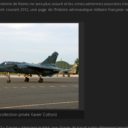
 aérienne de Reims ne sera plus assuré et les zones aériennes associées n’e
 courant 2012, une page de l’histoire aéronautique militaire française se
collection privée Xavier Cotton)
3 « Savoie »
intervient malgré une charge de travail particulièrement impo