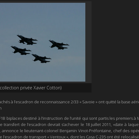
collection privée Xavier Cotton)
ttachés à l’escadron de reconnaissance 2/33 « Savoie » ont quitté la base aé
n
F1B biplaces
destiné à l’instruction de l’unité qui sont partis les premiers à
e transfert de l’escadron devrait s’achever le 18 juillet 2011, «
date à laque
, annonce le lieutenant-colonel Benjamin Vinot-Préfontaine, chef des opér
e l’escadron de transport « Ventoux », dont les Casa C-235 ont été relocalisés