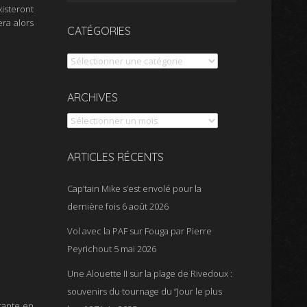
xisteront
ra alors
CATÉGORIES
Catégories
Archives
ARCHIVES
ARTICLES RÉCENTS
Cap’tain Mike s’est envolé pour la
dernière fois
6 août 2026
Vol avec la PAF sur Fouga par Pierre
Peyrichout
5 mai 2026
Une Alouette II sur la plage de Rivedoux :
souvenirs du tournage du “Jour le plus
rtante en