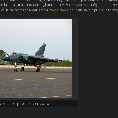
e la Libye, mais aussi en Afghanistan.
Le 2/33 «Savoie» est également un 
e vous recommande cet article d’
Avia News
pour en savoir plus sur l’histo
collection privée Xavier Cotton)