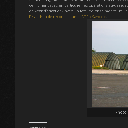
ce moment avec en particulier les opérations au-dessus d
de «transformation» avec un total de onze moniteurs. J
l’escadron de reconnaissance 2/33 « Savoie »
.
(Photo 
J’aime ça :