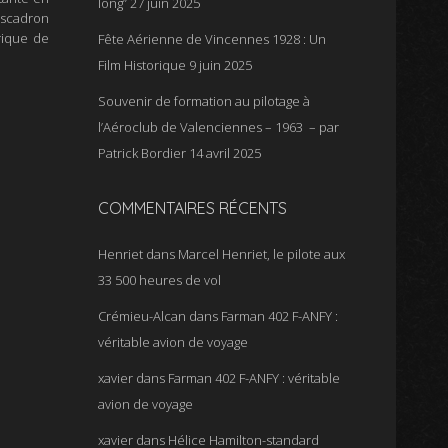
long”
27 juin 2025
escadron
rique de
Fête Aérienne de Vincennes 1928 : Un
Film Historique
9 juin 2025
Souvenir de formation au pilotage à
l’Aéroclub de Valenciennes – 1963 – par
Patrick Bordier
14 avril 2025
COMMENTAIRES RÉCENTS
Henriet
dans
Marcel Henriet, le pilote aux
33 500 heures de vol
Crémieu-Alcan
dans
Farman 402 F-ANFY :
véritable avion de voyage
xavier
dans
Farman 402 F-ANFY : véritable
avion de voyage
xavier
dans
Hélice Hamilton-standard