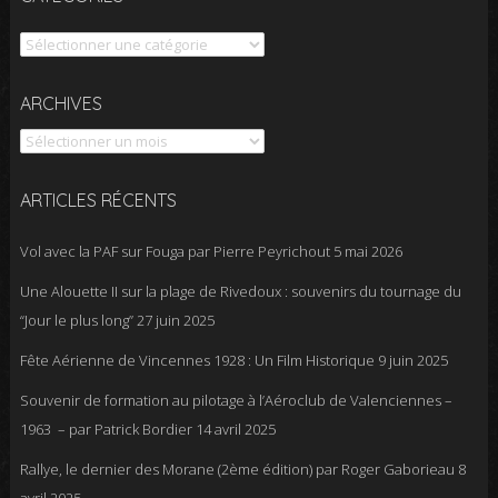
Catégories
Archives
ARCHIVES
ARTICLES RÉCENTS
Vol avec la PAF sur Fouga par Pierre Peyrichout
5 mai 2026
Une Alouette II sur la plage de Rivedoux : souvenirs du tournage du
“Jour le plus long”
27 juin 2025
Fête Aérienne de Vincennes 1928 : Un Film Historique
9 juin 2025
Souvenir de formation au pilotage à l’Aéroclub de Valenciennes –
1963 – par Patrick Bordier
14 avril 2025
Rallye, le dernier des Morane (2ème édition) par Roger Gaborieau
8