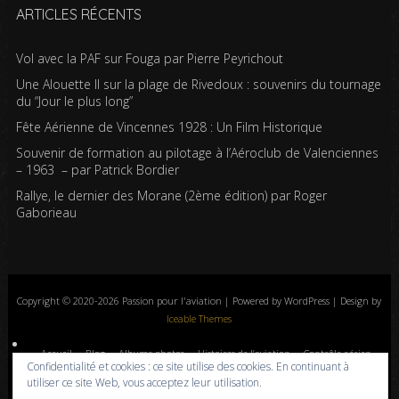
ARTICLES RÉCENTS
Vol avec la PAF sur Fouga par Pierre Peyrichout
Une Alouette II sur la plage de Rivedoux : souvenirs du tournage
du “Jour le plus long”
Fête Aérienne de Vincennes 1928 : Un Film Historique
Souvenir de formation au pilotage à l’Aéroclub de Valenciennes
– 1963 – par Patrick Bordier
Rallye, le dernier des Morane (2ème édition) par Roger
Gaborieau
Copyright © 2020-2026 Passion pour l'aviation | Powered by WordPress | Design by
Iceable Themes
Accueil
Blog
Albums photos
Histoires de l’aviation
Contrôle aérien
Confidentialité et cookies : ce site utilise des cookies. En continuant à
Livres
Liens
A propos
Contact
Politique de confidentialité
utiliser ce site Web, vous acceptez leur utilisation.