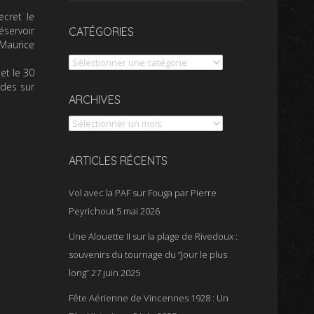
cret le
éservoir
CATÉGORIES
 Maurice
Catégories
et le 30
des sur
Archives
ARCHIVES
ARTICLES RÉCENTS
Vol avec la PAF sur Fouga par Pierre
Peyrichout
5 mai 2026
Une Alouette II sur la plage de Rivedoux :
souvenirs du tournage du “Jour le plus
long”
27 juin 2025
Fête Aérienne de Vincennes 1928 : Un