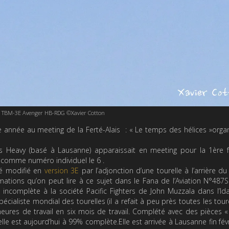
BM-3E Avenger HB-RDG ©Xavier Cotton
 année au meeting de la Ferté-Alais : « Le temps des hélices »orga
’s Heavy (basé à Lausanne) apparaissait en meeting pour la 1ère 
c comme numéro individuel le 6 .
é modifié en
version 3E
par l’adjonction d’une tourelle à l’arrière du
ations qu’on peut lire à ce sujet dans le Fana de l’Aviation N°487S
 incomplète à la société Pacific Fighters de John Muzzala dans l’Id
écialiste mondial des tourelles (il a refait à peu près toutes les tour
heures de travail en six mois de travail. Complété avec des pièces 
relle est aujourd’hui à 99% complète.Elle est arrivée à Lausanne fin févr