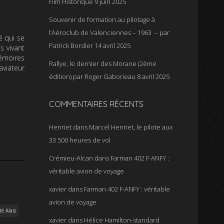
Film Historique
9 juin 2025
Souvenir de formation au pilotage à
l’Aéroclub de Valenciennes – 1963 – par
 qui se
Patrick Bordier
14 avril 2025
s vivant
Mémoires
Rallye, le dernier des Morane (2ème
aviateur
édition) par Roger Gaborieau
8 avril 2025
COMMENTAIRES RÉCENTS
Henriet
dans
Marcel Henriet, le pilote aux
33 500 heures de vol
Crémieu-Alcan
dans
Farman 402 F-ANFY :
véritable avion de voyage
xavier
dans
Farman 402 F-ANFY : véritable
avion de voyage
té Alais
xavier
dans
Hélice Hamilton-standard