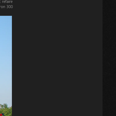
 refaire
iron 300