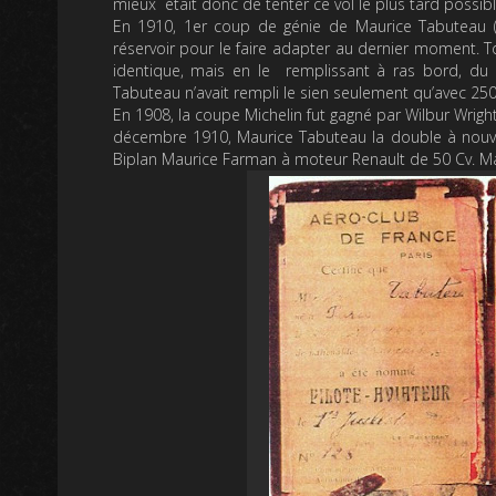
mieux était donc de tenter ce vol le plus tard possi
En 1910, 1er coup de génie de Maurice Tabuteau (b
réservoir pour le faire adapter au dernier moment. T
identique, mais en le remplissant à ras bord, du c
Tabuteau n’avait rempli le sien seulement qu’avec 250L
En 1908, la coupe Michelin fut gagné par Wilbur Wrig
décembre 1910, Maurice Tabuteau la double à nou
Biplan Maurice Farman à moteur Renault de 50 Cv. Maur