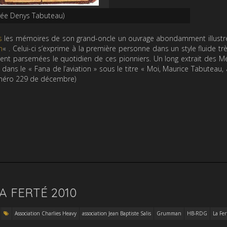
ivée Denys Tabuteau)
s
les mémoires de son grand-oncle un ouvrage abondamment illustré
n
« . Celui-ci s’exprime à la première personne dans un style fluide trè
ient parsemées le quotidien de ces pionniers. Un long extrait des 
ans le « Fana de l’aviation » sous le titre « Moi, Maurice Tabuteau, 
numéro 229 de décembre)
A FERTÉ 2010
Association Charlies Heavy
association Jean Baptiste Salis
Grumman
HB-RDG
La Fer