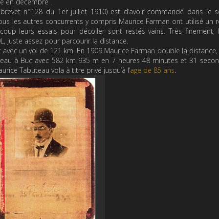
ble en décembre .
revet n°128 du 1er juillet 1910) est d’avoir commandé dans le se
ous les autres concurrents y compris Maurice Farman ont utilisé un r
oup leurs essais pour décoller sont restés vains. Très finement,
, juste assez pour parcourir la distance.
ht avec un vol de 121 km. En 1909 Maurice Farman double la distance, 
veau à Buc avec
582 km 935 m
en 7 heures 48 minutes et 31 secon
ice Tabuteau vola à titre privé jusqu’à l’
age de 85 ans
.