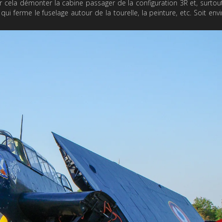
cela démonter la cabine passager de la configuration 3R et, surtout
e qui ferme le fuselage autour de la tourelle, la peinture, etc. Soit env