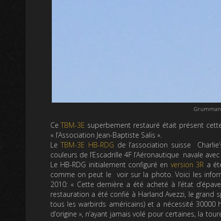
Grumman T
Ce
TBM-3E
superbement restauré était présent cette
« l’Association Jean-Baptiste Salis ».
Le
TBM-3E HB-RDG
de l’association suisse Charlie
couleurs de l’Escadrille 4F l’Aéronautique navale ave
Le HB-RDG initialement configuré en
version 3R
a ét
comme on peut le voir sur la photo. Voici les inform
2010: «
Cette dernière a été acheté à l’état d’épave
restauration a été confié à Harland Avezzi, le grand sp
tous les warbirds américains) et a nécessité 30000 
d’origine », n’ayant jamais volé pour certaines, la tou