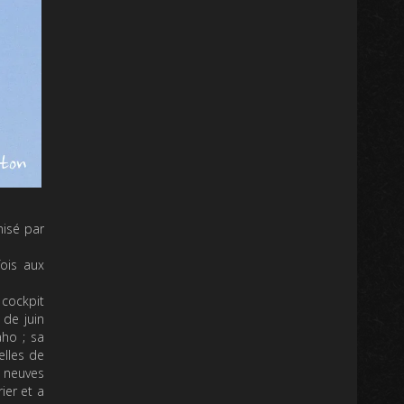
nisé par
fois aux
 cockpit
 de juin
aho ; sa
elles de
« neuves
ier et a