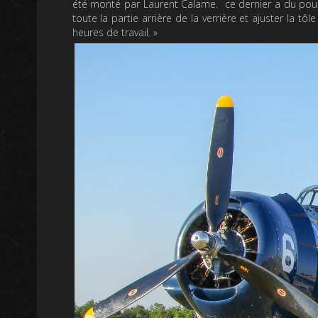
été monté par Laurent Calame. ce dernier a du pour 
toute la partie arrière de la verrière et ajuster la tôl
heures de travail. »