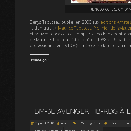
(photo collection pr
Denys Tabuteau publie en 2000 aux
éditions Amatei
lit d’un trait : «
Maurice Tabuteau Pionnier de l’aviatio
et souvent cocasse car rempli d’anecdotes dont éta
de Maurice Tabuteau fut publié en 1988 en 6 parties d
professionnel en 1910 » (numéro 224 de juillet au 
J’aime ça :
TBM-3E AVENGER HB-RDG À L
3 juillet 2010
xavier
Meeting aérien
0 Commentaire
Le Fana de L'AVIATION
meeting
TBM 3E Avenger